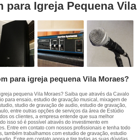
para Igreja Pequena Vila
Trilhas Sonoras para Filmes em Estudio 
Estúdio de Ensaio de Música
E
Estúdio de Ensaio Musical
Estúdio de G
Estúdio Ensaio de Musicas
Estúdio En
Estúdio para Ensaio de Bandas
Estúdio para Ensaio Musical
Estúdios para Ensaios Musicais d
m para igreja pequena Vila Moraes?
Sala de Ensaio Musical
Edição de
Edição de Audiobook
Edição de Pod
igreja pequena Vila Moraes? Saiba que através da Cavalo
io para ensaio, estudio de gravação musical, mixagem de
Estúdio de Audiobook
Estudio Grava
tudio, studio de gravação de audio, estudio de gravação,
Fazer Audiobook
Fazer Podcast
lo, entre outras opções de serviços da área de Estúdio
todos os clientes, a empresa entende que sua melhor
Gravação de áudio
Gravação de Audioboo
do isso só é possível através do investimento em
s. Entre em contato com nossos profissionais e tenha todo
Gravadora áudio
Gravar Audiobook
dos, também trabalhamos com estudio de gravação, estudio
udio. Entre em contato agora e tire todas as suas dúvidas