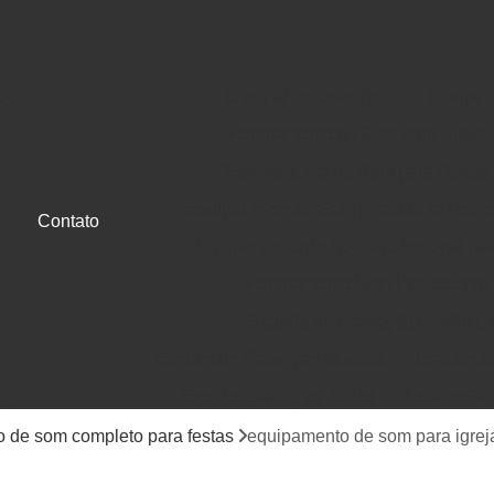
o
Equipamento de Som
Equipam
Equipamento de Som para Auditó
Equipamento de Som para Festas
Equipamento de Som para Igreja Pequ
a
Contato
Equipamento de Som Profissional para
e
Equipamento Som Profissional
Estúdio de Gravação de Músic
Estúdio de Gravação Musical
Estúdio d
Estúdio Gravação de Cd
Estúdio Gr
e
Gravação de Cd em Estúdio
Gravação d
 de som completo para festas
equipamento de som para igrej
Jingle Comercial e