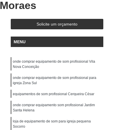
 Moraes
de Gravação
Ensaio em Estúdio de Música
stúdio de Ensaio e Gravação Musical
ravação Ensaio
Estúdio Ensaio de Bandas
Solicite um orçamento
saio Musical
Estúdio Ensaios Gravações
MENU
Estúdio para Ensaio de Música
Estúdios de Ensaios Musicais
onde comprar equipamento de som profissional Vila
e Banda
Sala Acústica para Ensaio
Nova Conceição
 Audio
Edição de Audio para Podcast
onde comprar equipamento de som profissional para
cast
Estúdio áudio
Estúdio de áudio
igreja Zona Sul
ção áudio
Estúdio para Gravar Podcast
equipamentos de som profissional Cerqueira César
Gravação áudio
Gravação Audiobook
onde comprar equipamento som profissional Jardim
Santa Helena
k
Gravação de Podcast
Gravação Podcast
loja de equipamento de som para igreja pequena
Estúdio de Locução
Locução Comercial
Socorro