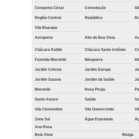
Cerqueira César
Consolação
Gl
Região Central
República
Ro
Vila Buarque
Aeroporto
Alto do Boa Vista
Av
Chácara Kablin
Chácara Santo Antônio
Ci
Fazenda Morumbi
Ibirapuera
In
Jardim Celeste
Jardim Europa
Ja
Jardim Suzana
Jardim da Saúde
Ja
Morumbi
Nova Piraju
Pa
Santo Amaro
Saúde
So
Vila Clementino
Vila Gumercindo
Vi
Zona Sul
Água Espraiada
Ág
Ana Rosa
Bela Vista
Bixiga