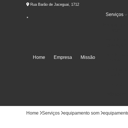
Rua Barão de Jaceguai, 1712
Serviços
Equipament
som
Estúdio de
gravação
Estúdio par
Home
Empresa
Missão
ensaio
Estúdios d
áudio
Locução
Mixagem
Produtora d
áudios
Home
Serviços
equipamento som
equipamento