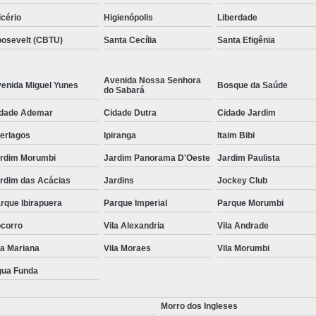
icério
Higienópolis
Liberdade
osevelt (CBTU)
Santa Cecília
Santa Efigênia
Avenida Nossa Senhora
enida Miguel Yunes
Bosque da Saúde
do Sabará
dade Ademar
Cidade Dutra
Cidade Jardim
terlagos
Ipiranga
Itaim Bibi
rdim Morumbi
Jardim Panorama D'Oeste
Jardim Paulista
rdim das Acácias
Jardins
Jockey Club
rque Ibirapuera
Parque Imperial
Parque Morumbi
corro
Vila Alexandria
Vila Andrade
la Mariana
Vila Moraes
Vila Morumbi
ua Funda
Morro dos Ingleses