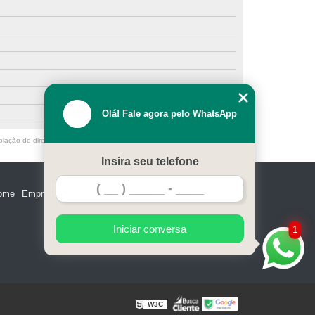
Olá! Fale agora pelo WhatsApp
olação de direito autoral – artigo 184 do Código Penal –
Lei 9610/98 - Lei
Insira seu telefone
ome
Empresa
Missão
Serviços
Contato
Mapa do site
Iniciar conversa
1
W3C