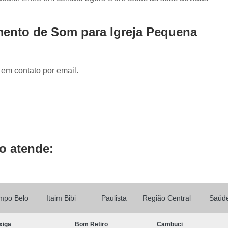
Locução de Rádio
Locução em Off
L
Locução para Propaganda
Locuçã
mento de Som para Igreja Pequena
Locução Publicitária
Locução Rádio
Se
Mixagem de áudio
Mixagem de Músic
 em contato por email.
Mixagem Studio
áudio Produtora
Produtora áudio
Produtora de 
Produtora de áudio Locução
Produtora de áudio Spot Comercial
Produtor
o atende:
mpo Belo
Itaim Bibi
Paulista
Região Central
Saúd
xiga
Bom Retiro
Cambuci