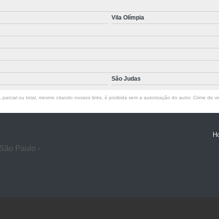
Vila Olímpia
São Judas
parcial ou total, mesmo citando nossos links, é proibida sem a autorização do autor. Crime de vi
H
São Paulo -