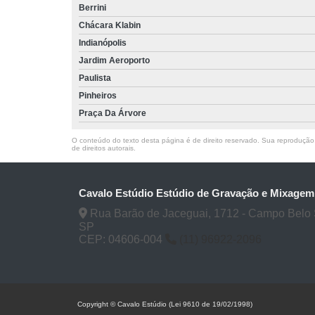
Berrini
Chácara Klabin
Indianópolis
Jardim Aeroporto
Paulista
Pinheiros
Praça Da Árvore
O conteúdo do texto desta página é de direito reservado. Sua reprodução, 
de direitos autorais
.
Cavalo Estúdio Estúdio de Gravação e Mixagem
Rua Barão de Jaceguai, 1712 - Campo Belo 
SP
CEP: 04606-004
(11) 96922-2096
Copyright © Cavalo Estúdio (Lei 9610 de 19/02/1998)