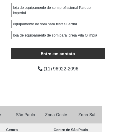
ocução Feminina
Locução para Comercial
loja de equipamento de som profissional Parque
o Profissional
Locução Promocional
Imperial
rviço de Locução
Fazer Mixagem de Músicas
equipamento de som para festas Berrini
as
Mixagem de Som
Mixagem de Voz
loja de equipamento de som para igreja Vila Olímpia
Produção áudio
Produção de áudio
equipamento de som para festas Ibirapuera
áudio
Produtora de áudio Estudio
Entre em contato
loja de equipamento de som profissional para igreja
Produtora de áudio Publicidade
Jardim Paulista
(11) 96922-2096
Produtora de Som
Produtora Som
as de áudio
e
São Paulo
Zona Oeste
Zona Sul
Centro
Centro de São Paulo