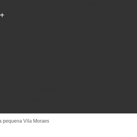
(11) 96922-2096
ento de Som Completo para Festas
rio
Equipamento de Som para Dj
Equipamento de Som para Igreja
ena
Equipamento de Som Profissional
 Igreja
Equipamento Som Ambiente
Estúdio de Gravação de áudio
a
Estúdio de Gravação Gospel
e Gravação Profissional
Estúdio Gravação
avação Musical
Estúdio para Gravação
e Música em Estúdio
Gravação em Estúdio
a pequena Vila Moraes
m Estudio de Gravação