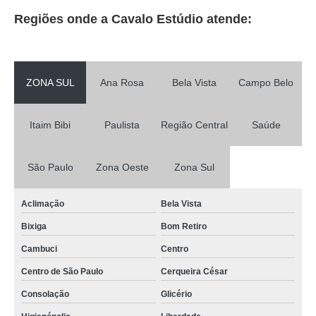
Sala de Ensaio Musical
Regiões onde a Cavalo Estúdio atende:
ZONA SUL
Ana Rosa
Bela Vista
Campo Belo
Itaim Bibi
Paulista
Região Central
Saúde
São Paulo
Zona Oeste
Zona Sul
Aclimação
Bela Vista
Bixiga
Bom Retiro
Cambuci
Centro
Centro de São Paulo
Cerqueira César
Consolação
Glicério