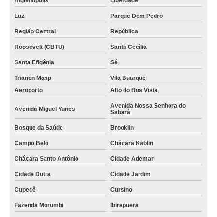
Higienópolis
Liberdade
Luz
Parque Dom Pedro
Região Central
República
Roosevelt (CBTU)
Santa Cecília
Santa Efigênia
Sé
Trianon Masp
Vila Buarque
Aeroporto
Alto do Boa Vista
Avenida Nossa Senhora do
Avenida Miguel Yunes
Sabará
Bosque da Saúde
Brooklin
Campo Belo
Chácara Kablin
Chácara Santo Antônio
Cidade Ademar
Cidade Dutra
Cidade Jardim
Cupecê
Cursino
Fazenda Morumbi
Ibirapuera