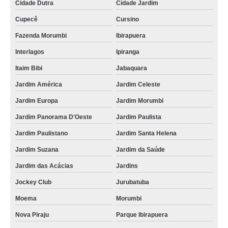
Cidade Dutra
Cidade Jardim
Cupecê
Cursino
Fazenda Morumbi
Ibirapuera
Interlagos
Ipiranga
Itaim Bibi
Jabaquara
Jardim América
Jardim Celeste
Jardim Europa
Jardim Morumbi
Jardim Panorama D'Oeste
Jardim Paulista
Jardim Paulistano
Jardim Santa Helena
Jardim Suzana
Jardim da Saúde
Jardim das Acácias
Jardins
Jockey Club
Jurubatuba
Moema
Morumbi
Nova Piraju
Parque Ibirapuera