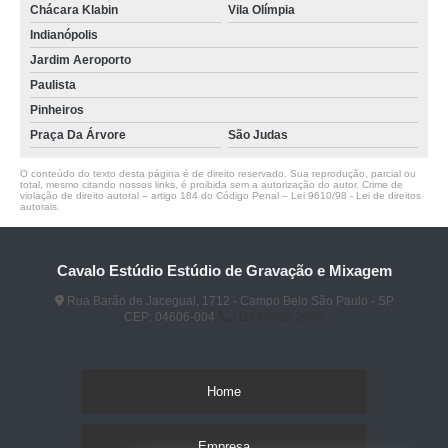
Chácara Klabin
Vila Olímpia
Indianópolis
Jardim Aeroporto
Paulista
Pinheiros
Praça Da Árvore
São Judas
O conteúdo do texto desta página é de direito reservado. Sua reprodução, parcial ou
total, mesmo citando nossos links, é proibida sem a autorização do autor. Crime de
violação de direito autoral – artigo 184 do Código Penal –
Lei 9610/98 - Lei de direitos
autorais
.
Cavalo Estúdio Estúdio de Gravação e Mixagem
Rua Barão de Jaceguai, 1712 - Campo Belo São Paulo - SP
CEP: 04606-004
(11) 96922-2096
Home
Empresa