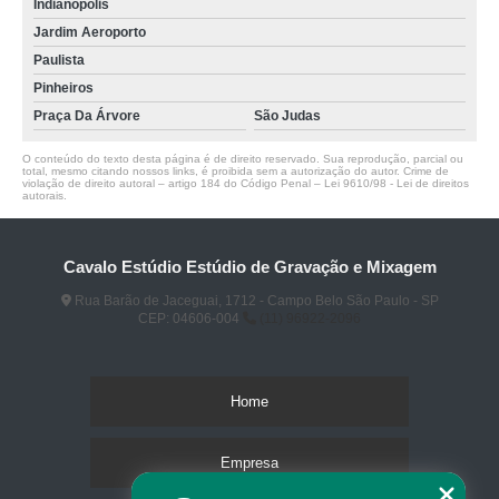
Indianópolis
Jardim Aeroporto
Paulista
Pinheiros
Praça Da Árvore
São Judas
O conteúdo do texto desta página é de direito reservado. Sua reprodução, parcial ou
total, mesmo citando nossos links, é proibida sem a autorização do autor. Crime de
violação de direito autoral – artigo 184 do Código Penal –
Lei 9610/98 - Lei de direitos
autorais
.
Cavalo Estúdio Estúdio de Gravação e Mixagem
Rua Barão de Jaceguai, 1712 - Campo Belo São Paulo - SP
CEP: 04606-004
(11) 96922-2096
Home
Empresa