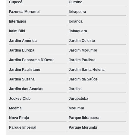
Cupecê
Cursino
Fazenda Morumbi
Ibirapuera
Interlagos
Ipiranga
Itaim Bibi
Jabaquara
Jardim América
Jardim Celeste
Jardim Europa
Jardim Morumbi
Jardim Panorama D'Oeste
Jardim Paulista
Jardim Paulistano
Jardim Santa Helena
Jardim Suzana
Jardim da Saúde
Jardim das Acácias
Jardins
Jockey Club
Jurubatuba
Moema
Morumbi
Nova Piraju
Parque Ibirapuera
Parque Imperial
Parque Morumbi