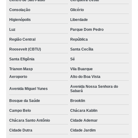
Centro de São Paulo
Cerqueira César
Consolação
Glicério
Higienópolis
Liberdade
Luz
Parque Dom Pedro
Região Central
República
Roosevelt (CBTU)
Santa Cecília
Santa Efigênia
Sé
Trianon Masp
Vila Buarque
Aeroporto
Alto do Boa Vista
Avenida Nossa Senhora do
Avenida Miguel Yunes
Sabará
Bosque da Saúde
Brooklin
Campo Belo
Chácara Kablin
Chácara Santo Antônio
Cidade Ademar
Cidade Dutra
Cidade Jardim