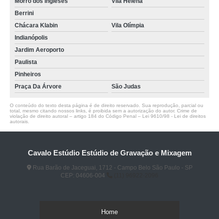
Morro dos Ingleses
Vila Helena
Berrini
Chácara Klabin
Vila Olímpia
Indianópolis
Jardim Aeroporto
Paulista
Pinheiros
Praça Da Árvore
São Judas
O conteúdo do texto desta página é de direito reservado. Sua reprodução, parcial ou
total, mesmo citando nossos links, é proibida sem a autorização do autor. Crime de
violação de direito autoral – artigo 184 do Código Penal –
Lei 9610/98 - Lei de direitos
autorais
.
Cavalo Estúdio Estúdio de Gravação e Mixagem
Rua Barão de Jaceguai, 1712 - Campo Belo São Paulo - SP
CEP: 04606-004
(11) 96922-2096
Home