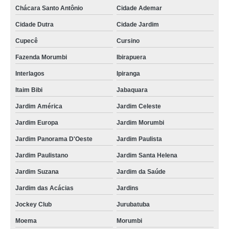
Chácara Santo Antônio
Cidade Ademar
Cidade Dutra
Cidade Jardim
Cupecê
Cursino
Fazenda Morumbi
Ibirapuera
Interlagos
Ipiranga
Itaim Bibi
Jabaquara
Jardim América
Jardim Celeste
Jardim Europa
Jardim Morumbi
Jardim Panorama D'Oeste
Jardim Paulista
Jardim Paulistano
Jardim Santa Helena
Jardim Suzana
Jardim da Saúde
Jardim das Acácias
Jardins
Jockey Club
Jurubatuba
Moema
Morumbi