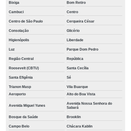
Bixiga
Bom Retiro
Cambuci
Centro
Centro de São Paulo
Cerqueira César
Consolação
Glicério
Higienópolis
Liberdade
Luz
Parque Dom Pedro
Região Central
República
Roosevelt (CBTU)
Santa Cecília
Santa Efigênia
Sé
Trianon Masp
Vila Buarque
Aeroporto
Alto do Boa Vista
Avenida Nossa Senhora do
Avenida Miguel Yunes
Sabará
Bosque da Saúde
Brooklin
Campo Belo
Chácara Kablin