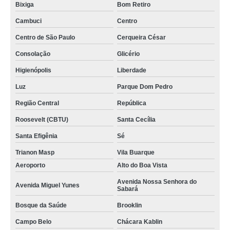
Bixiga
Bom Retiro
Cambuci
Centro
Centro de São Paulo
Cerqueira César
Consolação
Glicério
Higienópolis
Liberdade
Luz
Parque Dom Pedro
Região Central
República
Roosevelt (CBTU)
Santa Cecília
Santa Efigênia
Sé
Trianon Masp
Vila Buarque
Aeroporto
Alto do Boa Vista
Avenida Nossa Senhora do
Avenida Miguel Yunes
Sabará
Bosque da Saúde
Brooklin
Campo Belo
Chácara Kablin