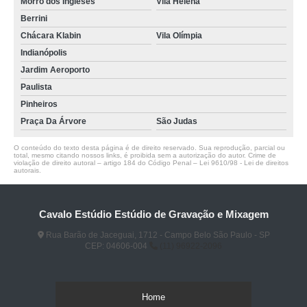
Morro dos Ingleses
Vila Helena
Berrini
Chácara Klabin
Vila Olímpia
Indianópolis
Jardim Aeroporto
Paulista
Pinheiros
Praça Da Árvore
São Judas
O conteúdo do texto desta página é de direito reservado. Sua reprodução, parcial ou
total, mesmo citando nossos links, é proibida sem a autorização do autor. Crime de
violação de direito autoral – artigo 184 do Código Penal –
Lei 9610/98 - Lei de direitos
autorais
.
Cavalo Estúdio Estúdio de Gravação e Mixagem
Rua Barão de Jaceguai, 1712 - Campo Belo São Paulo - SP
CEP: 04606-004
(11) 96922-2096
Home