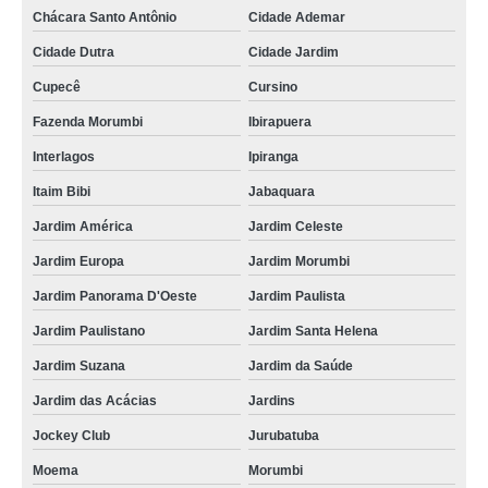
Chácara Santo Antônio
Cidade Ademar
Cidade Dutra
Cidade Jardim
Cupecê
Cursino
Fazenda Morumbi
Ibirapuera
Interlagos
Ipiranga
Itaim Bibi
Jabaquara
Jardim América
Jardim Celeste
Jardim Europa
Jardim Morumbi
Jardim Panorama D'Oeste
Jardim Paulista
Jardim Paulistano
Jardim Santa Helena
Jardim Suzana
Jardim da Saúde
Jardim das Acácias
Jardins
Jockey Club
Jurubatuba
Moema
Morumbi