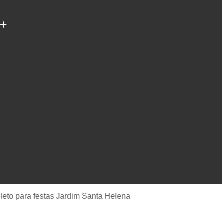
(11) 96922-2096
ento de Som Completo para Festas
rio
Equipamento de Som para Dj
Equipamento de Som para Igreja
ena
Equipamento de Som Profissional
 Igreja
Equipamento Som Ambiente
Estúdio de Gravação de áudio
a
Estúdio de Gravação Gospel
e Gravação Profissional
Estúdio Gravação
avação Musical
Estúdio para Gravação
e Música em Estúdio
Gravação em Estúdio
eto para festas Jardim Santa Helena
m Estudio de Gravação