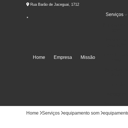
Rua Barão de Jaceguai, 1712
Serviços
Equipament
som
Estúdio de
gravação
Estúdio par
Home
Empresa
Missão
ensaio
Estúdios d
áudio
Locução
Mixagem
Produtora d
áudios
Home
Serviços
equipamento som
equipamento