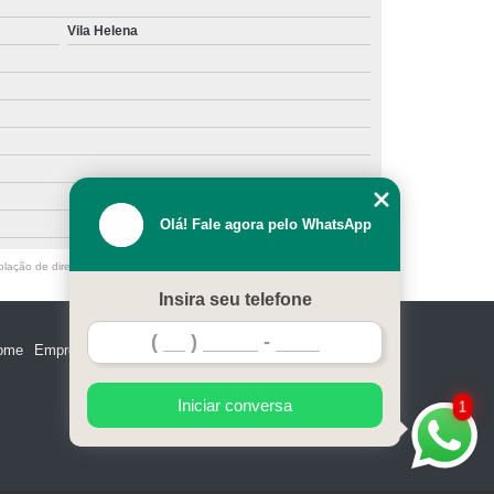
Vila Helena
Olá! Fale agora pelo WhatsApp
olação de direito autoral – artigo 184 do Código Penal –
Lei 9610/98 - Lei
Insira seu telefone
ome
Empresa
Missão
Serviços
Contato
Mapa do site
Iniciar conversa
1