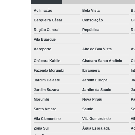
Aclimação
Bela Vista
Bi
Cerqueira César
Consolação
Gl
Região Central
República
Ro
Vila Buarque
Aeroporto
Alto do Boa Vista
Av
Chácara Kablin
Chácara Santo Antônio
Ci
Fazenda Morumbi
Ibirapuera
In
Jardim Celeste
Jardim Europa
Ja
Jardim Suzana
Jardim da Saúde
Ja
Morumbi
Nova Piraju
Pa
Santo Amaro
Saúde
So
Vila Clementino
Vila Gumercindo
Vi
Zona Sul
Água Espraiada
Ág