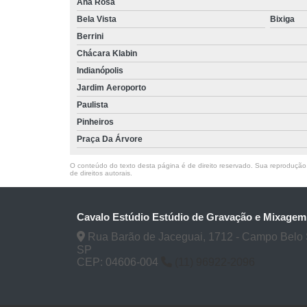
Ana Rosa
Bela Vista
Bixiga
Berrini
Chácara Klabin
Indianópolis
Jardim Aeroporto
Paulista
Pinheiros
Praça Da Árvore
O conteúdo do texto desta página é de direito reservado. Sua reprodução, 
de direitos autorais
.
Cavalo Estúdio Estúdio de Gravação e Mixagem
Rua Barão de Jaceguai, 1712 - Campo Belo 
SP
CEP: 04606-004
(11) 96922-2096