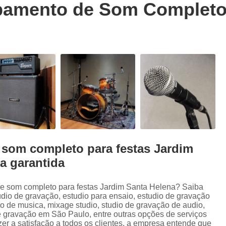
amento de Som Completo 
Trilhas Sonoras para Filmes em Estudio 
Estúdio de Ensaio de Música
E
Estúdio de Ensaio Musical
Estúdio de G
Estúdio Ensaio de Musicas
Estúdio En
Estúdio para Ensaio de Bandas
Estúdio para Ensaio Musical
Estúdios para Ensaios Musicais d
Sala de Ensaio Musical
Edição de
Edição de Audiobook
Edição de Pod
som completo para festas Jardim
a garantida
Estúdio de Audiobook
Estudio Grava
Fazer Audiobook
Fazer Podcast
e som completo para festas Jardim Santa Helena? Saiba
Gravação de áudio
Gravação de Audioboo
dio de gravação, estudio para ensaio, estudio de gravação
 de musica, mixage studio, studio de gravação de audio,
Gravadora áudio
Gravar Audiobook
e gravação em São Paulo, entre outras opções de serviços
zer a satisfação a todos os clientes, a empresa entende que