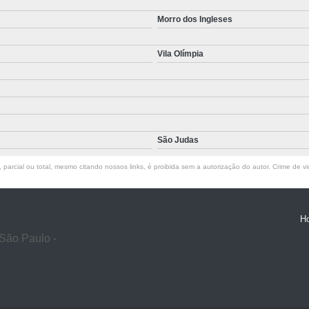
Morro dos Ingleses
Vila Olímpia
São Judas
parcial ou total, mesmo citando nossos links, é proibida sem a autorização do autor. Crime de vi
H
São Paulo -