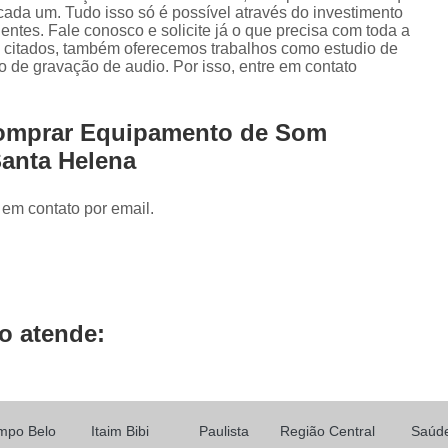
Locução de Rádio
Locução em Off
L
cada um. Tudo isso só é possível através do investimento
ntes. Fale conosco e solicite já o que precisa com toda a
Locução para Propaganda
Locuçã
já citados, também oferecemos trabalhos como estudio de
o de gravação de audio. Por isso, entre em contato
Locução Publicitária
Locução Rádio
Se
Mixagem de áudio
Mixagem de Músic
Comprar Equipamento de Som
Mixagem Studio
áudio Produtora
Santa Helena
Produtora áudio
Produtora de 
 em contato por email.
Produtora de áudio Locução
Produtora de áudio Spot Comercial
Produtor
o atende:
mpo Belo
Itaim Bibi
Paulista
Região Central
Saúd