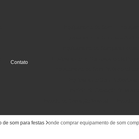
o
Equipamento de Som
Equipam
Equipamento de Som para Auditó
Equipamento de Som para Festas
Equipamento de Som para Igreja Pequ
a
Contato
Equipamento de Som Profissional para
e
Equipamento Som Profissional
Estúdio de Gravação de Músic
Estúdio de Gravação Musical
Estúdio d
Estúdio Gravação de Cd
Estúdio Gr
e
Gravação de Cd em Estúdio
Gravação d
 de som para festas
onde comprar equipamento de som compl
Jingle Comercial e