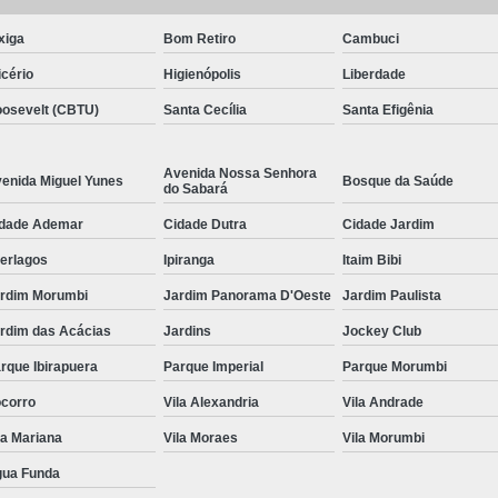
xiga
Bom Retiro
Cambuci
icério
Higienópolis
Liberdade
osevelt (CBTU)
Santa Cecília
Santa Efigênia
Avenida Nossa Senhora
enida Miguel Yunes
Bosque da Saúde
do Sabará
dade Ademar
Cidade Dutra
Cidade Jardim
terlagos
Ipiranga
Itaim Bibi
rdim Morumbi
Jardim Panorama D'Oeste
Jardim Paulista
rdim das Acácias
Jardins
Jockey Club
rque Ibirapuera
Parque Imperial
Parque Morumbi
corro
Vila Alexandria
Vila Andrade
la Mariana
Vila Moraes
Vila Morumbi
ua Funda