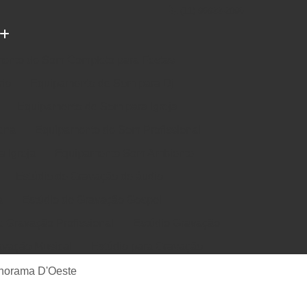
(11) 96922-2096
ento de Som Completo para Festas
rio
Equipamento de Som para Dj
Equipamento de Som para Igreja
ena
Equipamento de Som Profissional
 Igreja
Equipamento Som Ambiente
Estúdio de Gravação de áudio
a
Estúdio de Gravação Gospel
e Gravação Profissional
Estúdio Gravação
avação Musical
Estúdio para Gravação
e Música em Estúdio
Gravação em Estúdio
norama D'Oeste
m Estudio de Gravação