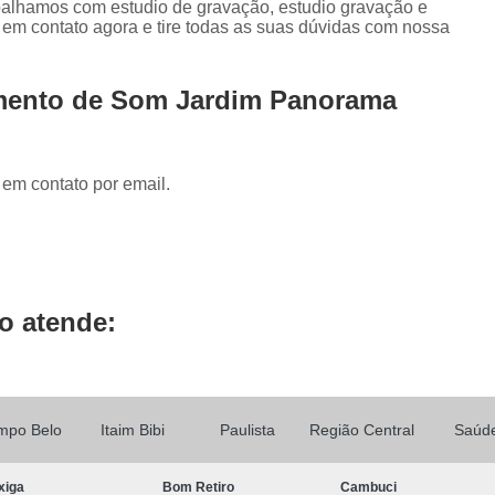
abalhamos com estudio de gravação, estudio gravação e
Locução de Rádio
Locução em Off
L
e em contato agora e tire todas as suas dúvidas com nossa
Locução para Propaganda
Locuçã
Locução Publicitária
Locução Rádio
Se
amento de Som Jardim Panorama
Mixagem de áudio
Mixagem de Músic
Mixagem Studio
áudio Produtora
 em contato por email.
Produtora áudio
Produtora de 
Produtora de áudio Locução
Produtora de áudio Spot Comercial
Produtor
o atende:
mpo Belo
Itaim Bibi
Paulista
Região Central
Saúd
xiga
Bom Retiro
Cambuci