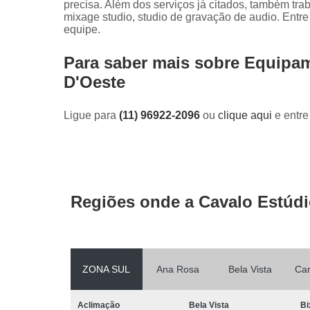
precisa. Além dos serviços já citados, também tr
mixage studio, studio de gravação de audio. Entr
equipe.
Para saber mais sobre Equip
D'Oeste
Ligue para
(11) 96922-2096
ou
clique aqui
e entre
Regiões onde a Cavalo Estúdi
ZONA SUL
Ana Rosa
Bela Vista
Ca
Aclimação
Bela Vista
Bi