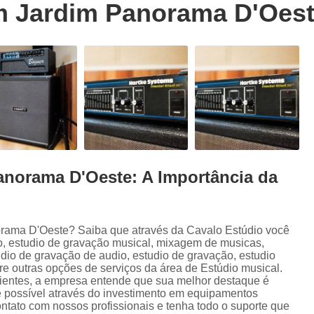
 Jardim Panorama D'Oes
Trilhas Sonoras para Filmes em Estudio 
Estúdio de Ensaio de Música
E
Estúdio de Ensaio Musical
Estúdio de G
Estúdio Ensaio de Musicas
Estúdio En
Estúdio para Ensaio de Bandas
Estúdio para Ensaio Musical
Estúdios para Ensaios Musicais d
norama D'Oeste: A Importância da
Sala de Ensaio Musical
Edição de
Edição de Audiobook
Edição de Pod
Estúdio de Audiobook
Estudio Grava
rama D'Oeste? Saiba que através da Cavalo Estúdio você
o, estudio de gravação musical, mixagem de musicas,
Fazer Audiobook
Fazer Podcast
udio de gravação de audio, estudio de gravação, estudio
e outras opções de serviços da área de Estúdio musical.
Gravação de áudio
Gravação de Audioboo
clientes, a empresa entende que sua melhor destaque é
é possível através do investimento em equipamentos
Gravadora áudio
Gravar Audiobook
ntato com nossos profissionais e tenha todo o suporte que