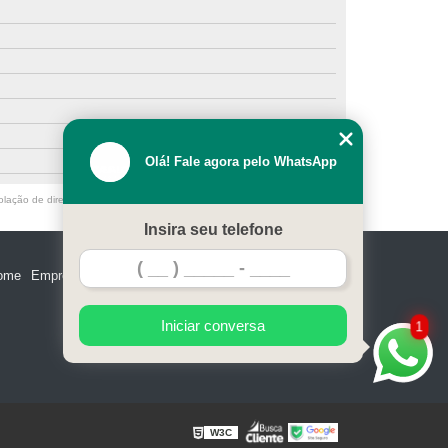
Olá! Fale agora pelo WhatsApp
olação de direito autoral – artigo 184 do Código Penal –
Lei 9610/98 - Lei
Insira seu telefone
ome
Empresa
Missão
Serviços
Contato
Mapa do site
Iniciar conversa
1
W3C