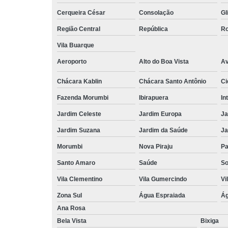
Cerqueira César
Consolação
Gl
Região Central
República
Ro
Vila Buarque
Aeroporto
Alto do Boa Vista
Av
Chácara Kablin
Chácara Santo Antônio
Ci
Fazenda Morumbi
Ibirapuera
In
Jardim Celeste
Jardim Europa
Ja
Jardim Suzana
Jardim da Saúde
Ja
Morumbi
Nova Piraju
Pa
Santo Amaro
Saúde
So
Vila Clementino
Vila Gumercindo
Vi
Zona Sul
Água Espraiada
Ág
Ana Rosa
Bela Vista
Bixiga