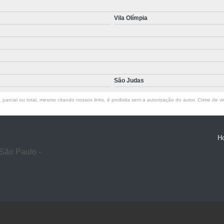
Vila Olímpia
São Judas
parcial ou total, mesmo citando nossos links, é proibida sem a autorização do autor. Crime de vi
H
São Paulo -