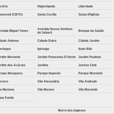
icério
Higienópolis
Liberdade
osevelt (CBTU)
Santa Cecília
Santa Efigênia
Avenida Nossa Senhora
enida Miguel Yunes
Bosque da Saúde
do Sabará
dade Ademar
Cidade Dutra
Cidade Jardim
terlagos
Ipiranga
Itaim Bibi
rdim Morumbi
Jardim Panorama D'Oeste
Jardim Paulista
rdim das Acácias
Jardins
Jockey Club
rque Ibirapuera
Parque Imperial
Parque Morumbi
corro
Vila Alexandria
Vila Andrade
la Mariana
Vila Moraes
Vila Morumbi
ua Funda
Morro dos Ingleses