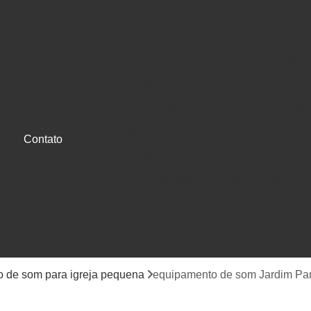
o
Equipamento de Som
Equipam
Equipamento de Som para Auditó
Equipamento de Som para Festas
Equipamento de Som para Igreja Pequ
a
Contato
Equipamento de Som Profissional para
e
Equipamento Som Profissional
Estúdio de Gravação de Músic
Estúdio de Gravação Musical
Estúdio d
Estúdio Gravação de Cd
Estúdio Gr
e
Gravação de Cd em Estúdio
Gravação d
 de som para igreja pequena
equipamento de som Jardim Pa
Jingle Comercial e