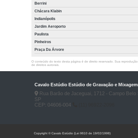
Berrini
Chácara Klabin
Indianópolis
Jardim Aeroporto
Paulista
Pinheiros
Praça Da Árvore
O conteúdo do texto desta página é de direito reservado. Sua reprodução, 
de direitos autorais
.
Cavalo Estúdio Estúdio de Gravação e Mixagem
Rua Barão de Jaceguai, 1712 - Campo Belo 
SP
CEP: 04606-004
(11) 96922-2096
Copyright © Cavalo Estúdio (Lei 9610 de 19/02/1998)