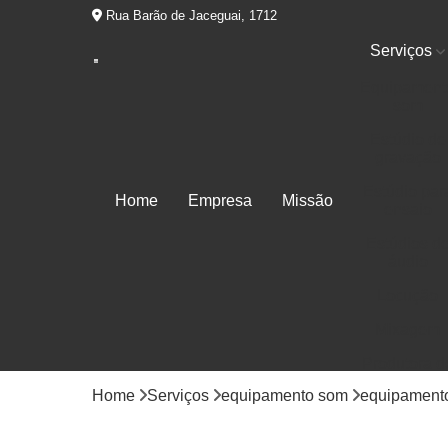
Rua Barão de Jaceguai, 1712
Serviços
Equipament
som
Estúdio de
gravação
Estúdio par
Home
Empresa
Missão
ensaio
Estúdios d
áudio
Locução
Mixagem
Produtora d
áudios
Home
Serviços
equipamento som
equipamento