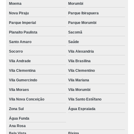
Moema
Morumbi
Nova Piraju
Parque Ibirapuera
Parque Imperial
Parque Morumbi
Planalto Paulista
Sacomã
Santo Amaro
Saúde
Socorro
Vila Alexandria
Vila Andrade
Vila Brasilina
Vila Clementina
Vila Clementino
Vila Gumercindo
Vila Mariana
Vila Moraes
Vila Morumbi
Vila Nova Conceição
Vila Santo Estéfano
Zona Sul
Água Espraiada
Água Funda
Ana Rosa
Bela Vista
Bixiga