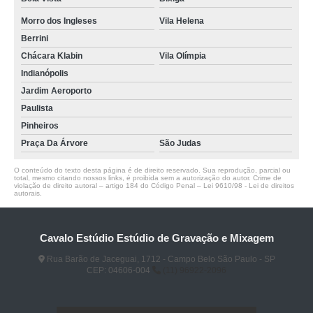
Morro dos Ingleses
Vila Helena
Berrini
Chácara Klabin
Vila Olímpia
Indianópolis
Jardim Aeroporto
Paulista
Pinheiros
Praça Da Árvore
São Judas
O conteúdo do texto desta página é de direito reservado. Sua reprodução, parcial ou
total, mesmo citando nossos links, é proibida sem a autorização do autor. Crime de
violação de direito autoral – artigo 184 do Código Penal –
Lei 9610/98 - Lei de direitos
autorais
.
Cavalo Estúdio Estúdio de Gravação e Mixagem
Rua Barão de Jaceguai, 1712 - Campo Belo São Paulo - SP
CEP: 04606-004
(11) 96922-2096