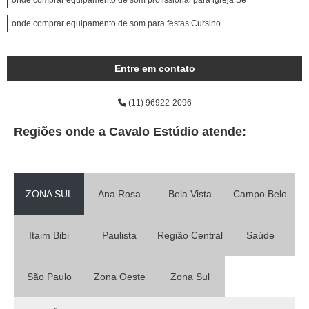
onde comprar equipamento de som profissional para igreja Sé
onde comprar equipamento de som para festas Cursino
Entre em contato
(11) 96922-2096
Regiões onde a Cavalo Estúdio atende:
ZONA SUL
Ana Rosa
Bela Vista
Campo Belo
Itaim Bibi
Paulista
Região Central
Saúde
São Paulo
Zona Oeste
Zona Sul