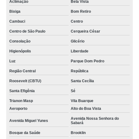
Aclimação
Bela Vista
Bixiga
Bom Retiro
Cambuci
Centro
Centro de São Paulo
Cerqueira César
Consolação
Glicério
Higienópolis
Liberdade
Luz
Parque Dom Pedro
Região Central
República
Roosevelt (CBTU)
Santa Cecília
Santa Efigênia
Sé
Trianon Masp
Vila Buarque
Aeroporto
Alto do Boa Vista
Avenida Nossa Senhora do
Avenida Miguel Yunes
Sabará
Bosque da Saúde
Brooklin