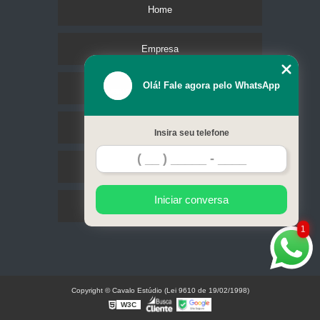
Home
Empresa
Olá! Fale agora pelo WhatsApp
Missão
Serviços
Insira seu telefone
Contato
Iniciar conversa
Mapa do site
1
Copyright © Cavalo Estúdio (Lei 9610 de 19/02/1998)
W3C