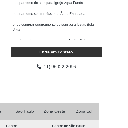
ocução Feminina
Locução para Comercial
equipamento de som para igreja Água Funda
o Profissional
Locução Promocional
equipamento som profissional Água Espraiada
rviço de Locução
Fazer Mixagem de Músicas
onde comprar equipamento de som para festas Bela
Vista
as
Mixagem de Som
Mixagem de Voz
Produção áudio
loja de equipamento som ambiente Jardim Celeste
Produção de áudio
áudio
Produtora de áudio Estudio
Entre em contato
Produtora de áudio Publicidade
(11) 96922-2096
Produtora de Som
Produtora Som
as de áudio
e
São Paulo
Zona Oeste
Zona Sul
Centro
Centro de São Paulo