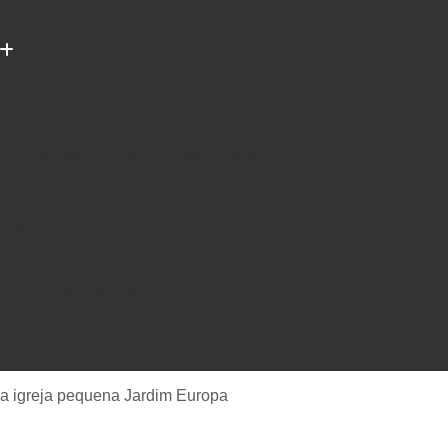
(11) 96922-2096
ento de Som Completo para Festas
rio
Equipamento de Som para Dj
Equipamento de Som para Igreja
ena
Equipamento de Som Profissional
 Igreja
Equipamento Som Ambiente
Estúdio de Gravação de áudio
a
Estúdio de Gravação Gospel
e Gravação Profissional
Estúdio Gravação
avação Musical
Estúdio para Gravação
e Música em Estúdio
Gravação em Estúdio
a igreja pequena Jardim Europa
m Estudio de Gravação