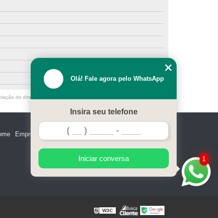
Olá! Fale agora pelo WhatsApp
olação de direito autoral – artigo 184 do Código Penal –
Lei 9610/98 - Lei
Insira seu telefone
ome
Empresa
Missão
Serviços
Contato
Mapa do site
Iniciar conversa
1
W3C