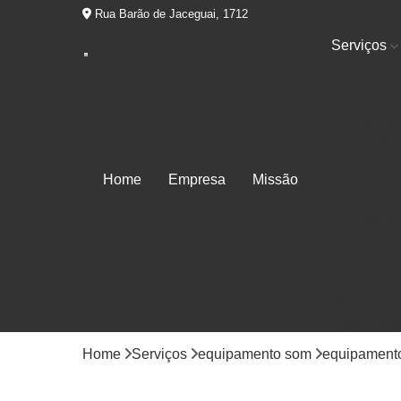
Rua Barão de Jaceguai, 1712
Serviços
Equipament
som
Estúdio de
gravação
Estúdio par
Home
Empresa
Missão
ensaio
Estúdios d
áudio
Locução
Mixagem
Produtora d
áudios
Home
Serviços
equipamento som
equipamento