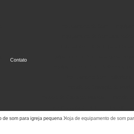
o
Equipamento de Som
Equipam
Equipamento de Som para Auditó
Equipamento de Som para Festas
Equipamento de Som para Igreja Pequ
a
Contato
Equipamento de Som Profissional para
e
Equipamento Som Profissional
Estúdio de Gravação de Músic
Estúdio de Gravação Musical
Estúdio d
Estúdio Gravação de Cd
Estúdio Gr
e
Gravação de Cd em Estúdio
Gravação d
 de som para igreja pequena
loja de equipamento de som par
Jingle Comercial e