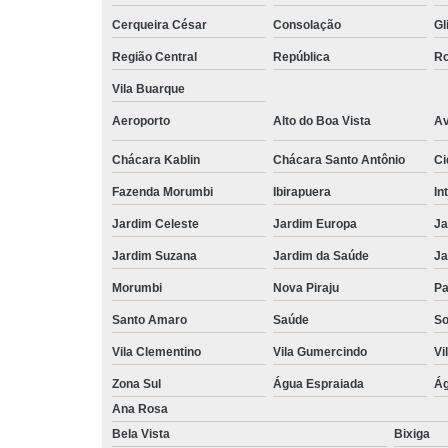
Cerqueira César
Consolação
Gl
Região Central
República
Ro
Vila Buarque
Aeroporto
Alto do Boa Vista
Av
Chácara Kablin
Chácara Santo Antônio
Ci
Fazenda Morumbi
Ibirapuera
In
Jardim Celeste
Jardim Europa
Ja
Jardim Suzana
Jardim da Saúde
Ja
Morumbi
Nova Piraju
Pa
Santo Amaro
Saúde
So
Vila Clementino
Vila Gumercindo
Vi
Zona Sul
Água Espraiada
Ág
Ana Rosa
Bela Vista
Bixiga