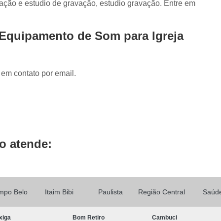
ação e estudio de gravação, estudio gravação. Entre em
Locução de Rádio
Locução em Off
L
Locução para Propaganda
Locuçã
 Equipamento de Som para Igreja
Locução Publicitária
Locução Rádio
Se
Mixagem de áudio
Mixagem de Músic
Mixagem Studio
áudio Produtora
 em contato por email.
Produtora áudio
Produtora de 
Produtora de áudio Locução
Produtora de áudio Spot Comercial
Produtor
o atende:
mpo Belo
Itaim Bibi
Paulista
Região Central
Saúd
xiga
Bom Retiro
Cambuci