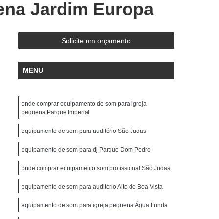
ena Jardim Europa
de Gravação
Ensaio em Estúdio de Música
stúdio de Ensaio e Gravação Musical
ravação Ensaio
Estúdio Ensaio de Bandas
Solicite um orçamento
saio Musical
Estúdio Ensaios Gravações
MENU
Estúdio para Ensaio de Música
Estúdios de Ensaios Musicais
onde comprar equipamento de som para igreja
e Banda
Sala Acústica para Ensaio
pequena Parque Imperial
 Audio
Edição de Audio para Podcast
equipamento de som para auditório São Judas
cast
Estúdio áudio
Estúdio de áudio
equipamento de som para dj Parque Dom Pedro
ção áudio
Estúdio para Gravar Podcast
onde comprar equipamento som profissional São Judas
Gravação áudio
Gravação Audiobook
equipamento de som para auditório Alto do Boa Vista
k
Gravação de Podcast
Gravação Podcast
Estúdio de Locução
equipamento de som para igreja pequena Água Funda
Locução Comercial