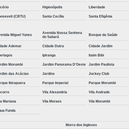
icério
Higienópolis
Liberdade
osevelt (CBTU)
Santa Cecília
Santa Efigênia
Avenida Nossa Senhora
enida Miguel Yunes
Bosque da Saúde
do Sabará
dade Ademar
Cidade Dutra
Cidade Jardim
terlagos
Ipiranga
Itaim Bibi
rdim Morumbi
Jardim Panorama D'Oeste
Jardim Paulista
rdim das Acácias
Jardins
Jockey Club
rque Ibirapuera
Parque Imperial
Parque Morumbi
corro
Vila Alexandria
Vila Andrade
la Mariana
Vila Moraes
Vila Morumbi
ua Funda
Morro dos Ingleses