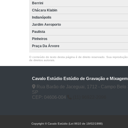
Berrini
Chácara Klabin
Indianópolis
Jardim Aeroporto
Paulista
Pinheiros
Praça Da Árvore
O conteúdo do texto desta página é de direito reservado. Sua reprodução, 
de direitos autorais
.
Cavalo Estúdio Estúdio de Gravação e Mixagem
Rua Barão de Jaceguai, 1712 - Campo Belo 
SP
CEP: 04606-004
(11) 96922-2096
Copyright © Cavalo Estúdio (Lei 9610 de 19/02/1998)