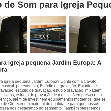
 de Som para Igreja Pequ
Trilhas Sonoras para Filmes em Estudio 
Estúdio de Ensaio de Música
E
Estúdio de Ensaio Musical
Estúdio de G
Estúdio Ensaio de Musicas
Estúdio En
Estúdio para Ensaio de Bandas
Estúdio para Ensaio Musical
Estúdios para Ensaios Musicais d
ra igreja pequena Jardim Europa: A
Sala de Ensaio Musical
Edição de
ora
Edição de Audiobook
Edição de Pod
Estúdio de Audiobook
Estudio Grava
ra igreja pequena Jardim Europa? Conte com a Cavalo
o musical, por exemplo, Estúdio de gravação, Estúdio de
Fazer Audiobook
Fazer Podcast
avação, estudio de gravação, estudio gravação, mixagem
musicas, estudio de gravação de musica. A empresa conta
Gravação de áudio
Gravação de Audioboo
 serviço, além de investir em equipamentos modernos, que se
o de Oferecer um material de qualidade para que nossos
Gravadora áudio
Gravar Audiobook
empresa nos destacando no segmento. Também oferecemos