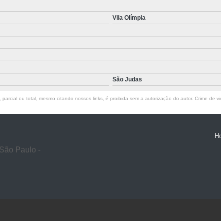
Vila Olímpia
São Judas
parcial ou total, mesmo citando nossos links, é proibida sem a autorização do autor. Crime de vi
H
São Paulo -