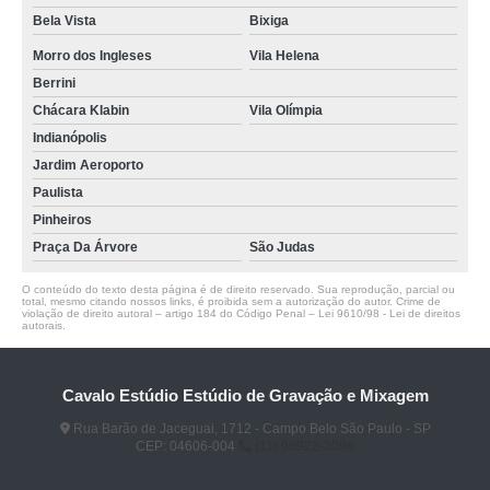
Bela Vista
Bixiga
Morro dos Ingleses
Vila Helena
Berrini
Chácara Klabin
Vila Olímpia
Indianópolis
Jardim Aeroporto
Paulista
Pinheiros
Praça Da Árvore
São Judas
O conteúdo do texto desta página é de direito reservado. Sua reprodução, parcial ou
total, mesmo citando nossos links, é proibida sem a autorização do autor. Crime de
violação de direito autoral – artigo 184 do Código Penal –
Lei 9610/98 - Lei de direitos
autorais
.
Cavalo Estúdio Estúdio de Gravação e Mixagem
Rua Barão de Jaceguai, 1712 - Campo Belo São Paulo - SP
CEP: 04606-004
(11) 96922-2096