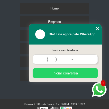
Home
Empresa
Olá! Fale agora pelo WhatsApp
Missão
Serviços
Insira seu telefone
Contato
Iniciar conversa
Mapa do site
1
Copyright © Cavalo Estúdio (Lei 9610 de 19/02/1998)
W3C