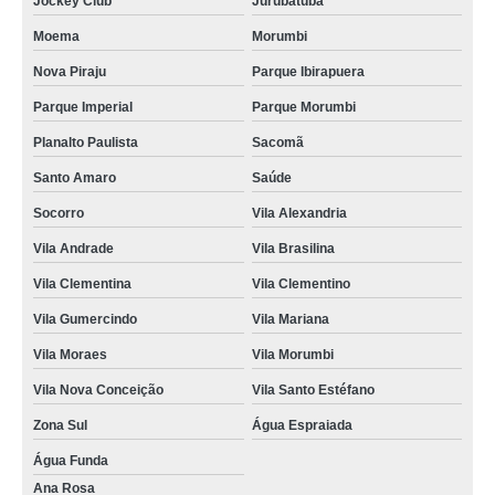
Jockey Club
Jurubatuba
Moema
Morumbi
Nova Piraju
Parque Ibirapuera
Parque Imperial
Parque Morumbi
Planalto Paulista
Sacomã
Santo Amaro
Saúde
Socorro
Vila Alexandria
Vila Andrade
Vila Brasilina
Vila Clementina
Vila Clementino
Vila Gumercindo
Vila Mariana
Vila Moraes
Vila Morumbi
Vila Nova Conceição
Vila Santo Estéfano
Zona Sul
Água Espraiada
Água Funda
Ana Rosa