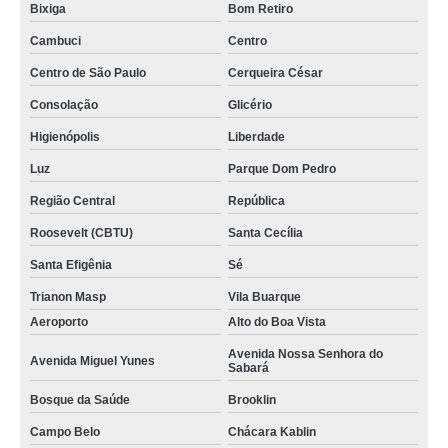
Bixiga
Bom Retiro
Cambuci
Centro
Centro de São Paulo
Cerqueira César
Consolação
Glicério
Higienópolis
Liberdade
Luz
Parque Dom Pedro
Região Central
República
Roosevelt (CBTU)
Santa Cecília
Santa Efigênia
Sé
Trianon Masp
Vila Buarque
Aeroporto
Alto do Boa Vista
Avenida Nossa Senhora do
Avenida Miguel Yunes
Sabará
Bosque da Saúde
Brooklin
Campo Belo
Chácara Kablin