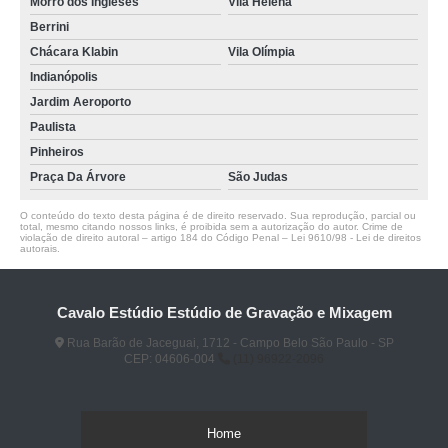
Morro dos Ingleses
Vila Helena
Berrini
Chácara Klabin
Vila Olímpia
Indianópolis
Jardim Aeroporto
Paulista
Pinheiros
Praça Da Árvore
São Judas
O conteúdo do texto desta página é de direito reservado. Sua reprodução, parcial ou
total, mesmo citando nossos links, é proibida sem a autorização do autor. Crime de
violação de direito autoral – artigo 184 do Código Penal –
Lei 9610/98 - Lei de direitos
autorais
.
Cavalo Estúdio Estúdio de Gravação e Mixagem
Rua Barão de Jaceguai, 1712 - Campo Belo São Paulo - SP
CEP: 04606-004
(11) 96922-2096
Home