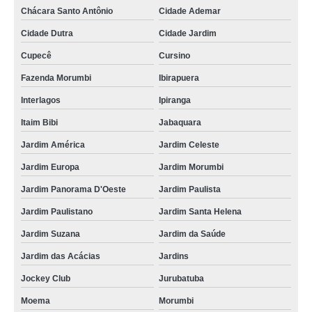
Chácara Santo Antônio
Cidade Ademar
Cidade Dutra
Cidade Jardim
Cupecê
Cursino
Fazenda Morumbi
Ibirapuera
Interlagos
Ipiranga
Itaim Bibi
Jabaquara
Jardim América
Jardim Celeste
Jardim Europa
Jardim Morumbi
Jardim Panorama D'Oeste
Jardim Paulista
Jardim Paulistano
Jardim Santa Helena
Jardim Suzana
Jardim da Saúde
Jardim das Acácias
Jardins
Jockey Club
Jurubatuba
Moema
Morumbi