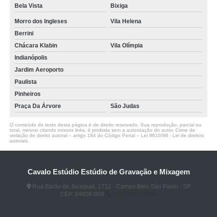
Bela Vista
Bixiga
Morro dos Ingleses
Vila Helena
Berrini
Chácara Klabin
Vila Olímpia
Indianópolis
Jardim Aeroporto
Paulista
Pinheiros
Praça Da Árvore
São Judas
O conteúdo do texto desta página é de direito reservado. Sua reprodução, parcial ou
total, mesmo citando nossos links, é proibida sem a autorização do autor. Crime de
violação de direito autoral – artigo 184 do Código Penal –
Lei 9610/98 - Lei de direitos
autorais
.
Cavalo Estúdio Estúdio de Gravação e Mixagem
Rua Barão de Jaceguai, 1712 - Campo Belo São Paulo - SP
CEP: 04606-004
(11) 96922-2096