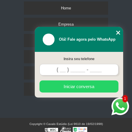
Home
Empresa
Olá! Fale agora pelo WhatsApp
Missão
Serviços
Insira seu telefone
Contato
Iniciar conversa
Mapa do site
1
Copyright © Cavalo Estúdio (Lei 9610 de 19/02/1998)
W3C