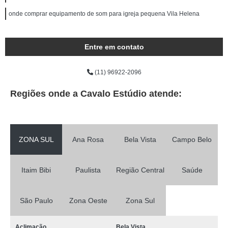
onde comprar equipamento de som para igreja pequena Vila Helena
Entre em contato
(11) 96922-2096
Regiões onde a Cavalo Estúdio atende:
ZONA SUL
Ana Rosa
Bela Vista
Campo Belo
Itaim Bibi
Paulista
Região Central
Saúde
São Paulo
Zona Oeste
Zona Sul
Aclimação
Bela Vista