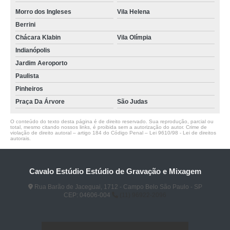
Morro dos Ingleses
Vila Helena
Berrini
Chácara Klabin
Vila Olímpia
Indianópolis
Jardim Aeroporto
Paulista
Pinheiros
Praça Da Árvore
São Judas
O conteúdo do texto desta página é de direito reservado. Sua reprodução, parcial ou
total, mesmo citando nossos links, é proibida sem a autorização do autor. Crime de
violação de direito autoral – artigo 184 do Código Penal –
Lei 9610/98 - Lei de direitos
autorais
.
Cavalo Estúdio Estúdio de Gravação e Mixagem
Rua Barão de Jaceguai, 1712 - Campo Belo São Paulo - SP
CEP: 04606-004
(11) 96922-2096