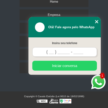
Home
Empresa
Olá! Fale agora pelo WhatsApp
Missão
Serviços
Insira seu telefone
Contato
Iniciar conversa
Mapa do site
1
Copyright © Cavalo Estúdio (Lei 9610 de 19/02/1998)
W3C