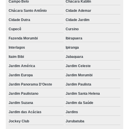
Campo Belo
Chácara Kablin
Chácara Santo Antônio
Cidade Ademar
Cidade Dutra
Cidade Jardim
Cupecê
Cursino
Fazenda Morumbi
Ibirapuera
Interlagos
Ipiranga
Itaim Bibi
Jabaquara
Jardim América
Jardim Celeste
Jardim Europa
Jardim Morumbi
Jardim Panorama D'Oeste
Jardim Paulista
Jardim Paulistano
Jardim Santa Helena
Jardim Suzana
Jardim da Saúde
Jardim das Acácias
Jardins
Jockey Club
Jurubatuba