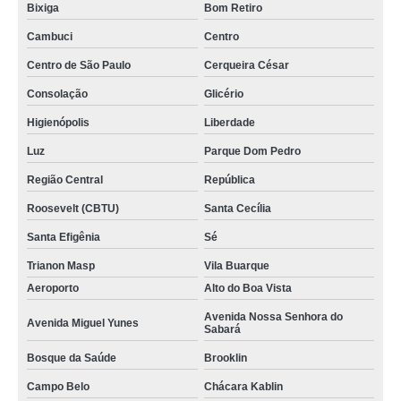
Bixiga
Bom Retiro
Cambuci
Centro
Centro de São Paulo
Cerqueira César
Consolação
Glicério
Higienópolis
Liberdade
Luz
Parque Dom Pedro
Região Central
República
Roosevelt (CBTU)
Santa Cecília
Santa Efigênia
Sé
Trianon Masp
Vila Buarque
Aeroporto
Alto do Boa Vista
Avenida Nossa Senhora do
Avenida Miguel Yunes
Sabará
Bosque da Saúde
Brooklin
Campo Belo
Chácara Kablin