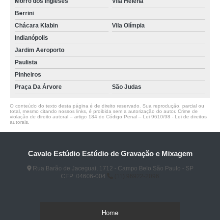
Morro dos Ingleses
Vila Helena
Berrini
Chácara Klabin
Vila Olímpia
Indianópolis
Jardim Aeroporto
Paulista
Pinheiros
Praça Da Árvore
São Judas
O conteúdo do texto desta página é de direito reservado. Sua reprodução, parcial ou
total, mesmo citando nossos links, é proibida sem a autorização do autor. Crime de
violação de direito autoral – artigo 184 do Código Penal –
Lei 9610/98 - Lei de direitos
autorais
.
Cavalo Estúdio Estúdio de Gravação e Mixagem
Rua Barão de Jaceguai, 1712 - Campo Belo São Paulo - SP
CEP: 04606-004
(11) 96922-2096
Home