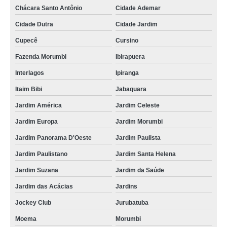
Chácara Santo Antônio
Cidade Ademar
Cidade Dutra
Cidade Jardim
Cupecê
Cursino
Fazenda Morumbi
Ibirapuera
Interlagos
Ipiranga
Itaim Bibi
Jabaquara
Jardim América
Jardim Celeste
Jardim Europa
Jardim Morumbi
Jardim Panorama D'Oeste
Jardim Paulista
Jardim Paulistano
Jardim Santa Helena
Jardim Suzana
Jardim da Saúde
Jardim das Acácias
Jardins
Jockey Club
Jurubatuba
Moema
Morumbi