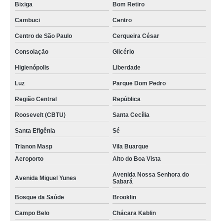
Bixiga
Bom Retiro
Cambuci
Centro
Centro de São Paulo
Cerqueira César
Consolação
Glicério
Higienópolis
Liberdade
Luz
Parque Dom Pedro
Região Central
República
Roosevelt (CBTU)
Santa Cecília
Santa Efigênia
Sé
Trianon Masp
Vila Buarque
Aeroporto
Alto do Boa Vista
Avenida Nossa Senhora do
Avenida Miguel Yunes
Sabará
Bosque da Saúde
Brooklin
Campo Belo
Chácara Kablin