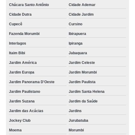
Chácara Santo Antônio
Cidade Ademar
Cidade Dutra
Cidade Jardim
Cupecê
Cursino
Fazenda Morumbi
Ibirapuera
Interlagos
Ipiranga
Itaim Bibi
Jabaquara
Jardim América
Jardim Celeste
Jardim Europa
Jardim Morumbi
Jardim Panorama D'Oeste
Jardim Paulista
Jardim Paulistano
Jardim Santa Helena
Jardim Suzana
Jardim da Saúde
Jardim das Acácias
Jardins
Jockey Club
Jurubatuba
Moema
Morumbi