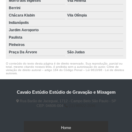
Morro dos Ingleses
Vila Helena
Berrini
Chácara Klabin
Vila Olímpia
Indianópolis
Jardim Aeroporto
Paulista
Pinheiros
Praça Da Árvore
São Judas
O conteúdo do texto desta página é de direito reservado. Sua reprodução, parcial ou
total, mesmo citando nossos links, é proibida sem a autorização do autor. Crime de
violação de direito autoral – artigo 184 do Código Penal –
Lei 9610/98 - Lei de direitos
autorais
.
Cavalo Estúdio Estúdio de Gravação e Mixagem
Rua Barão de Jaceguai, 1712 - Campo Belo São Paulo - SP
CEP: 04606-004
(11) 96922-2096
Home