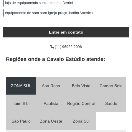
loja de equipamento som ambiente Berrini
equipamento de som para igreja preço Jardim América
Entre em contato
(11) 96922-2096
Regiões onde a Cavalo Estúdio atende:
ZONA SUL
Ana Rosa
Bela Vista
Campo Belo
Itaim Bibi
Paulista
Região Central
Saúde
São Paulo
Zona Oeste
Zona Sul