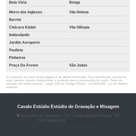
Bela Vista
Bixiga
Morro dos Ingleses
Vila Helena
Berrini
Chácara Klabin
Vila Olímpia
Indianópolis
Jardim Aeroporto
Paulista
Pinheiros
Praça Da Árvore
São Judas
O conteúdo do texto desta página é de direito reservado. Sua reprodução, parcial ou
total, mesmo citando nossos links, é proibida sem a autorização do autor. Crime de
violação de direito autoral – artigo 184 do Código Penal –
Lei 9610/98 - Lei de direitos
autorais
.
Cavalo Estúdio Estúdio de Gravação e Mixagem
Rua Barão de Jaceguai, 1712 - Campo Belo São Paulo - SP
CEP: 04606-004
(11) 96922-2096