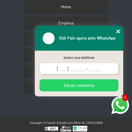
Home
Empresa
Olá! Fale agora pelo WhatsApp
Missão
Serviços
Insira seu telefone
Contato
Iniciar conversa
Mapa do site
1
Copyright © Cavalo Estúdio (Lei 9610 de 19/02/1998)
W3C