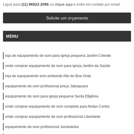
Ligue para
(11) 96922-2096
ou
clique aqui
e entre em contato por email.
Solicite um orçamento
MENU
loja de equipamento de som para igreja pequena Jardim Celeste
onde comprar equipamento de som para igreja Jardim da Saúde
loja de equipamento som ambiente Alto do Boa Vista
equipamento de som profissional preço Jabaquara
equipamento de som para igreja pequena Santa Efigênia
onde comprar equipamento de som completo para festas Centro
onde comprar equipamento de som profissional Liberdade
equipamento de som profissional Jurubatuba