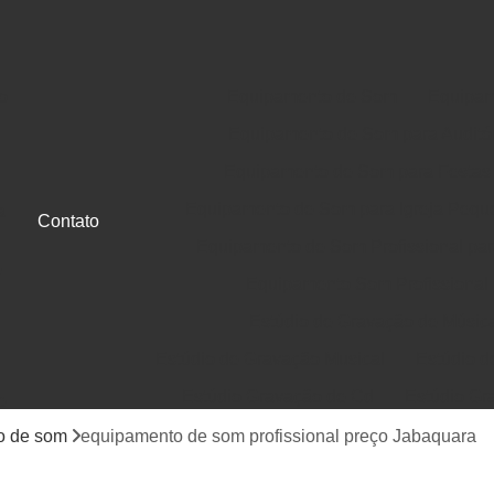
o
Equipamento de Som
Equipam
Equipamento de Som para Auditó
Equipamento de Som para Festas
Equipamento de Som para Igreja Pequ
a
Contato
Equipamento de Som Profissional para
e
Equipamento Som Profissional
Estúdio de Gravação de Músic
Estúdio de Gravação Musical
Estúdio d
Estúdio Gravação de Cd
Estúdio Gr
e
Gravação de Cd em Estúdio
Gravação d
o de som
equipamento de som profissional preço Jabaquara
Jingle Comercial e