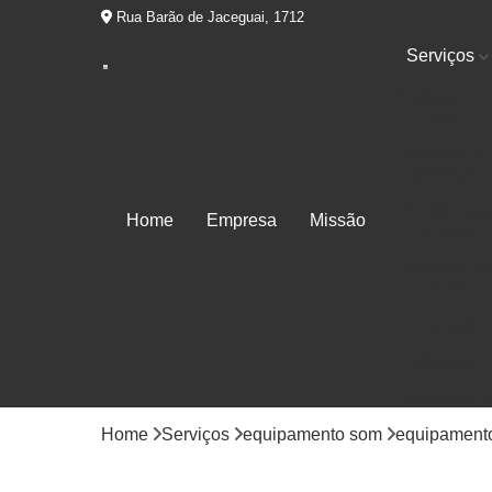
Rua Barão de Jaceguai, 1712
Serviços
Equipament
som
Estúdio de
gravação
Estúdio par
Home
Empresa
Missão
ensaio
Estúdios d
áudio
Locução
Mixagem
Produtora d
áudios
Home
Serviços
equipamento som
equipament