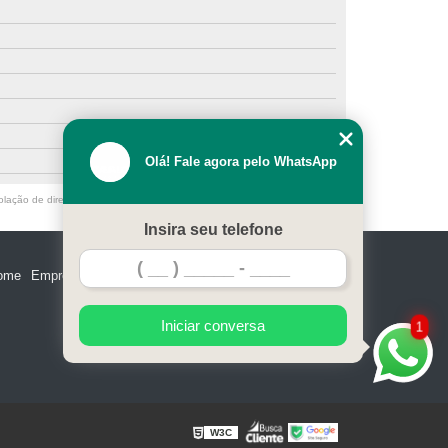
Olá! Fale agora pelo WhatsApp
olação de direito autoral – artigo 184 do Código Penal –
Lei 9610/98 - Lei
Insira seu telefone
ome
Empresa
Missão
Serviços
Contato
Mapa do site
Iniciar conversa
1
W3C