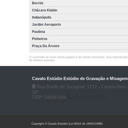
Berrini
Chácara Klabin
Indianópolis
Jardim Aeroporto
Paulista
Pinheiros
Praça Da Árvore
O conteúdo do texto desta página é de direito reservado. Sua reprodução, 
de direitos autorais
.
Cavalo Estúdio Estúdio de Gravação e Mixagem
Rua Barão de Jaceguai, 1712 - Campo Belo 
SP
CEP: 04606-004
(11) 96922-2096
Copyright © Cavalo Estúdio (Lei 9610 de 19/02/1998)