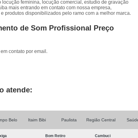
o locução feminina, locução comercial, estudio de gravação
Locução de Rádio
Locução em Off
L
Saiba mais entrando em contato com nossa empresa,
Locução para Propaganda
Locuçã
 e produtos disponibilizados pelo ramo com a melhor marca.
Locução Publicitária
Locução Rádio
Se
mento de Som Profissional Preço
Mixagem de áudio
Mixagem de Músic
Mixagem Studio
áudio Produtora
 em contato por email.
Produtora áudio
Produtora de 
Produtora de áudio Locução
Produtora de áudio Spot Comercial
Produtor
o atende:
mpo Belo
Itaim Bibi
Paulista
Região Central
Saúd
xiga
Bom Retiro
Cambuci