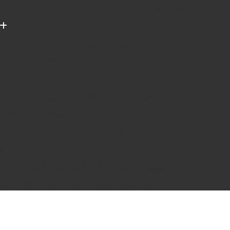
(11) 96922-2096
ento de Som Completo para Festas
rio
Equipamento de Som para Dj
Equipamento de Som para Igreja
ena
Equipamento de Som Profissional
 Igreja
Equipamento Som Ambiente
Estúdio de Gravação de áudio
a
Estúdio de Gravação Gospel
e Gravação Profissional
Estúdio Gravação
avação Musical
Estúdio para Gravação
e Música em Estúdio
Gravação em Estúdio
m Estudio de Gravação