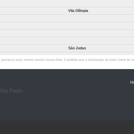
Vila Olímpia
São Judas
parcial ou total, mesmo citando nossos links, é proibida sem a autorização do autor. Crime de vi
H
São Paulo -