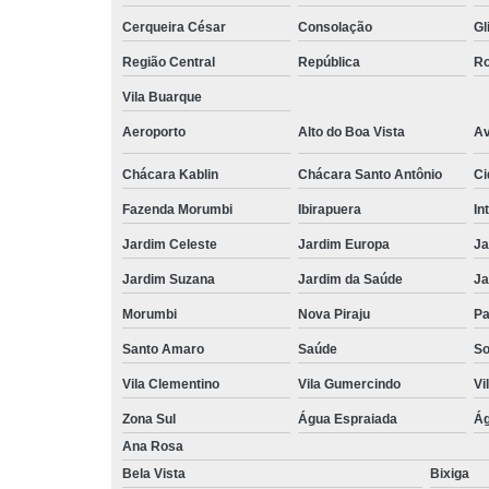
Cerqueira César
Consolação
Gl
Região Central
República
Ro
Vila Buarque
Aeroporto
Alto do Boa Vista
Av
Chácara Kablin
Chácara Santo Antônio
Ci
Fazenda Morumbi
Ibirapuera
In
Jardim Celeste
Jardim Europa
Ja
Jardim Suzana
Jardim da Saúde
Ja
Morumbi
Nova Piraju
Pa
Santo Amaro
Saúde
So
Vila Clementino
Vila Gumercindo
Vi
Zona Sul
Água Espraiada
Ág
Ana Rosa
Bela Vista
Bixiga