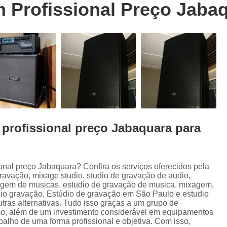
 Profissional Preço Jaba
Trilhas Sonoras para Filmes em Estudio 
Estúdio de Ensaio de Música
E
Estúdio de Ensaio Musical
Estúdio de G
Estúdio Ensaio de Musicas
Estúdio En
Estúdio para Ensaio de Bandas
Estúdio para Ensaio Musical
Estúdios para Ensaios Musicais d
profissional preço Jabaquara para
Sala de Ensaio Musical
Edição de
Edição de Audiobook
Edição de Pod
Estúdio de Audiobook
Estudio Grava
nal preço Jabaquara? Confira os serviços oferecidos pela
ravação, mixage studio, studio de gravação de audio,
Fazer Audiobook
Fazer Podcast
agem de musicas, estudio de gravação de musica, mixagem,
dio gravação, Estúdio de gravação em São Paulo e estudio
Gravação de áudio
Gravação de Audioboo
utras alternativas. Tudo isso graças a um grupo de
amo, além de um investimento considerável em equipamentos
Gravadora áudio
Gravar Audiobook
lho de uma forma profissional e objetiva. Com isso,