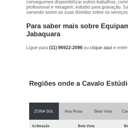
conseguimos disponibilizar outros trabalhos, com
profissional e mixagem, estudio para gravação. 
sanando assim as suas dúvidas sobre os serviços
Para saber mais sobre Equipa
Jabaquara
Ligue para
(11) 96922-2096
ou
clique aqui
e entre
Regiões onde a Cavalo Estúdi
ZONA SUL
Ana Rosa
Bela Vista
Ca
Aclimação
Bela Vista
Bi