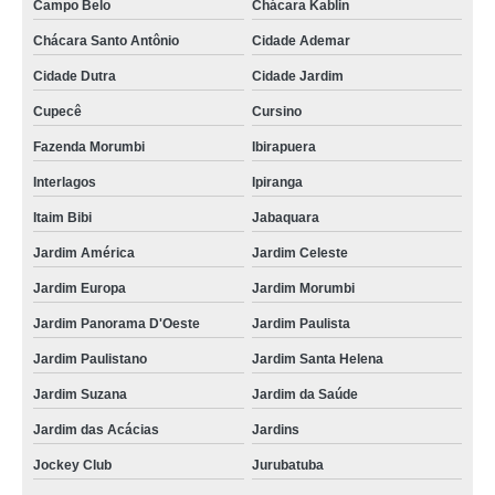
Campo Belo
Chácara Kablin
Chácara Santo Antônio
Cidade Ademar
Cidade Dutra
Cidade Jardim
Cupecê
Cursino
Fazenda Morumbi
Ibirapuera
Interlagos
Ipiranga
Itaim Bibi
Jabaquara
Jardim América
Jardim Celeste
Jardim Europa
Jardim Morumbi
Jardim Panorama D'Oeste
Jardim Paulista
Jardim Paulistano
Jardim Santa Helena
Jardim Suzana
Jardim da Saúde
Jardim das Acácias
Jardins
Jockey Club
Jurubatuba