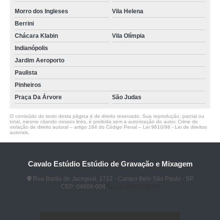
Morro dos Ingleses
Vila Helena
Berrini
Chácara Klabin
Vila Olímpia
Indianópolis
Jardim Aeroporto
Paulista
Pinheiros
Praça Da Árvore
São Judas
O conteúdo do texto desta página é de direito reservado. Sua reprodução, parcial ou
total, mesmo citando nossos links, é proibida sem a autorização do autor. Crime de
violação de direito autoral – artigo 184 do Código Penal –
Lei 9610/98 - Lei de direitos
autorais
.
Cavalo Estúdio Estúdio de Gravação e Mixagem
Rua Barão de Jaceguai, 1712 - Campo Belo São Paulo - SP
CEP: 04606-004
(11) 96922-2096