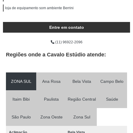
loja de equipamento som ambiente Berrini
Entre em contato
(11) 96922-2096
Regiões onde a Cavalo Estúdio atende:
ZONA SUL
Ana Rosa
Bela Vista
Campo Belo
Itaim Bibi
Paulista
Região Central
Saúde
São Paulo
Zona Oeste
Zona Sul
Aclimação
Bela Vista