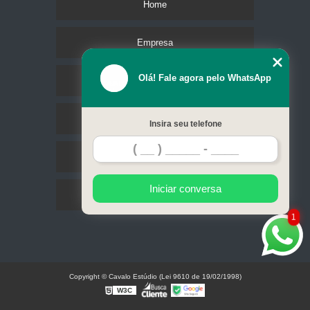
Home
Empresa
Olá! Fale agora pelo WhatsApp
Missão
Serviços
Insira seu telefone
Contato
Iniciar conversa
Mapa do site
1
Copyright © Cavalo Estúdio (Lei 9610 de 19/02/1998)
W3C