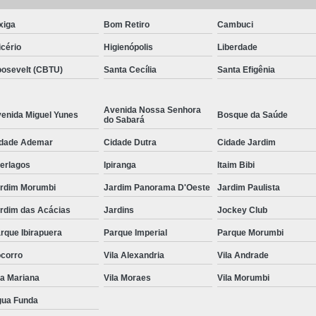
xiga
Bom Retiro
Cambuci
icério
Higienópolis
Liberdade
osevelt (CBTU)
Santa Cecília
Santa Efigênia
Avenida Nossa Senhora
enida Miguel Yunes
Bosque da Saúde
do Sabará
dade Ademar
Cidade Dutra
Cidade Jardim
terlagos
Ipiranga
Itaim Bibi
rdim Morumbi
Jardim Panorama D'Oeste
Jardim Paulista
rdim das Acácias
Jardins
Jockey Club
rque Ibirapuera
Parque Imperial
Parque Morumbi
corro
Vila Alexandria
Vila Andrade
la Mariana
Vila Moraes
Vila Morumbi
ua Funda