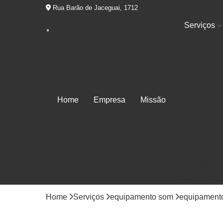
Rua Barão de Jaceguai, 1712
Serviços
Equipament
som
Estúdio de
gravação
Estúdio par
Home
Empresa
Missão
ensaio
Estúdios d
áudio
Locução
Mixagem
Produtora d
áudios
Home
Serviços
equipamento som
equipament