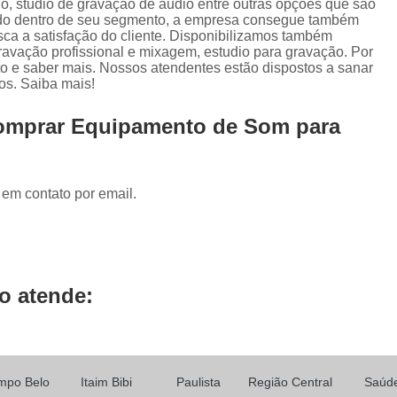
io, studio de gravação de audio entre outras opções que são
Locução de Rádio
Locução em Off
L
iado dentro de seu segmento, a empresa consegue também
ca a satisfação do cliente. Disponibilizamos também
Locução para Propaganda
Locuçã
ravação profissional e mixagem, estudio para gravação. Por
Locução Publicitária
Locução Rádio
Se
to e saber mais. Nossos atendentes estão dispostos a sanar
os. Saiba mais!
Mixagem de áudio
Mixagem de Músic
Comprar Equipamento de Som para
Mixagem Studio
áudio Produtora
Produtora áudio
Produtora de 
Produtora de áudio Locução
 em contato por email.
Produtora de áudio Spot Comercial
Produtor
o atende:
mpo Belo
Itaim Bibi
Paulista
Região Central
Saúd