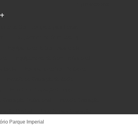
(11) 96922-2096
ento de Som Completo para Festas
rio
Equipamento de Som para Dj
Equipamento de Som para Igreja
ena
Equipamento de Som Profissional
 Igreja
Equipamento Som Ambiente
Estúdio de Gravação de áudio
a
Estúdio de Gravação Gospel
e Gravação Profissional
Estúdio Gravação
avação Musical
Estúdio para Gravação
e Música em Estúdio
Gravação em Estúdio
rio Parque Imperial
m Estudio de Gravação