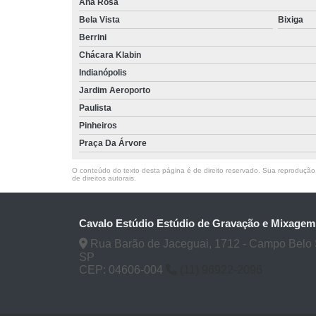
Ana Rosa
Bela Vista
Bixiga
Berrini
Chácara Klabin
Indianópolis
Jardim Aeroporto
Paulista
Pinheiros
Praça Da Árvore
O conteúdo do texto desta página é de direito reservado. Sua reprodução, 
de direitos autorais
.
Cavalo Estúdio Estúdio de Gravação e Mixagem
Rua Barão de Jaceguai, 1712 - Campo Belo 
SP
CEP: 04606-004
(11) 96922-2096