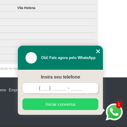
Vila Helena
Olá! Fale agora pelo WhatsApp
olação de direito autoral – artigo 184 do Código Penal –
Lei 9610/98 - Lei
Insira seu telefone
ome
Empresa
Missão
Serviços
Contato
Mapa do site
Iniciar conversa
1