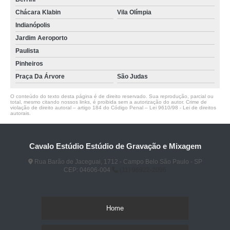
Chácara Klabin
Vila Olímpia
Indianópolis
Jardim Aeroporto
Paulista
Pinheiros
Praça Da Árvore
São Judas
O conteúdo do texto desta página é de direito reservado. Sua reprodução, parcial ou
total, mesmo citando nossos links, é proibida sem a autorização do autor. Crime de
violação de direito autoral – artigo 184 do Código Penal –
Lei 9610/98 - Lei de direitos
autorais
.
Cavalo Estúdio Estúdio de Gravação e Mixagem
Rua Barão de Jaceguai, 1712 - Campo Belo São Paulo - SP
CEP: 04606-004
(11) 96922-2096
Home