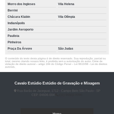
Morro dos Ingleses
Vila Helena
Berrini
Chácara Klabin
Vila Olímpia
Indianópolis
Jardim Aeroporto
Paulista
Pinheiros
Praça Da Árvore
São Judas
O conteúdo do texto desta página é de direito reservado. Sua reprodução, parcial ou
total, mesmo citando nossos links, é proibida sem a autorização do autor. Crime de
violação de direito autoral – artigo 184 do Código Penal –
Lei 9610/98 - Lei de direitos
autorais
.
Cavalo Estúdio Estúdio de Gravação e Mixagem
Rua Barão de Jaceguai, 1712 - Campo Belo São Paulo - SP
CEP: 04606-004
(11) 96922-2096
Home