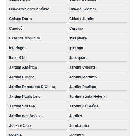
Chácara Santo Antônio
Cidade Ademar
Cidade Dutra
Cidade Jardim
Cupecê
Cursino
Fazenda Morumbi
Ibirapuera
Interlagos
Ipiranga
Itaim Bibi
Jabaquara
Jardim América
Jardim Celeste
Jardim Europa
Jardim Morumbi
Jardim Panorama D'Oeste
Jardim Paulista
Jardim Paulistano
Jardim Santa Helena
Jardim Suzana
Jardim da Saúde
Jardim das Acácias
Jardins
Jockey Club
Jurubatuba
Moema
Morumbi