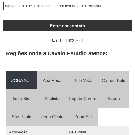
equipamento de som completo para festas Jardim Paulista
Entre em contato
(11) 96922-2096
Regiões onde a Cavalo Estúdio atende:
ZONA SUL
Ana Rosa
Bela Vista
Campo Belo
Itaim Bibi
Paulista
Região Central
Saúde
São Paulo
Zona Oeste
Zona Sul
Aclimação
Bela Vista