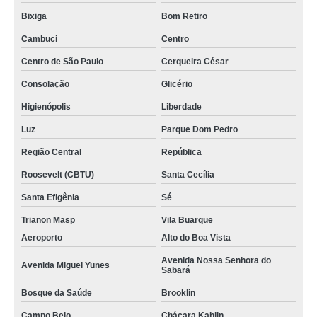
Bixiga
Bom Retiro
Cambuci
Centro
Centro de São Paulo
Cerqueira César
Consolação
Glicério
Higienópolis
Liberdade
Luz
Parque Dom Pedro
Região Central
República
Roosevelt (CBTU)
Santa Cecília
Santa Efigênia
Sé
Trianon Masp
Vila Buarque
Aeroporto
Alto do Boa Vista
Avenida Nossa Senhora do
Avenida Miguel Yunes
Sabará
Bosque da Saúde
Brooklin
Campo Belo
Chácara Kablin