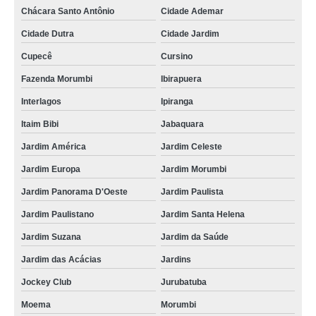
Chácara Santo Antônio
Cidade Ademar
Cidade Dutra
Cidade Jardim
Cupecê
Cursino
Fazenda Morumbi
Ibirapuera
Interlagos
Ipiranga
Itaim Bibi
Jabaquara
Jardim América
Jardim Celeste
Jardim Europa
Jardim Morumbi
Jardim Panorama D'Oeste
Jardim Paulista
Jardim Paulistano
Jardim Santa Helena
Jardim Suzana
Jardim da Saúde
Jardim das Acácias
Jardins
Jockey Club
Jurubatuba
Moema
Morumbi