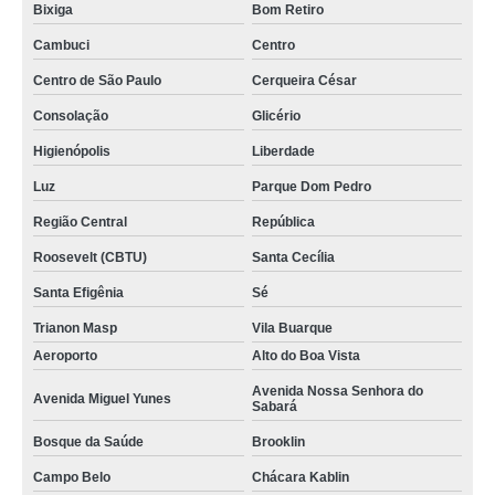
Bixiga
Bom Retiro
Cambuci
Centro
Centro de São Paulo
Cerqueira César
Consolação
Glicério
Higienópolis
Liberdade
Luz
Parque Dom Pedro
Região Central
República
Roosevelt (CBTU)
Santa Cecília
Santa Efigênia
Sé
Trianon Masp
Vila Buarque
Aeroporto
Alto do Boa Vista
Avenida Nossa Senhora do
Avenida Miguel Yunes
Sabará
Bosque da Saúde
Brooklin
Campo Belo
Chácara Kablin