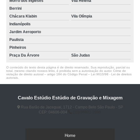
Morro dos Ingleses
Vila Helena
Berrini
Chácara Klabin
Vila Olímpia
Indianópolis
Jardim Aeroporto
Paulista
Pinheiros
Praça Da Árvore
São Judas
O conteúdo do texto desta página é de direito reservado. Sua reprodução, parcial ou
total, mesmo citando nossos links, é proibida sem a autorização do autor. Crime de
violação de direito autoral – artigo 184 do Código Penal –
Lei 9610/98 - Lei de direitos
autorais
.
Cavalo Estúdio Estúdio de Gravação e Mixagem
Rua Barão de Jaceguai, 1712 - Campo Belo São Paulo - SP
CEP: 04606-004
(11) 96922-2096
Home