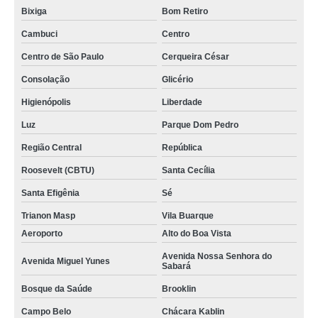
Bixiga
Bom Retiro
Cambuci
Centro
Centro de São Paulo
Cerqueira César
Consolação
Glicério
Higienópolis
Liberdade
Luz
Parque Dom Pedro
Região Central
República
Roosevelt (CBTU)
Santa Cecília
Santa Efigênia
Sé
Trianon Masp
Vila Buarque
Aeroporto
Alto do Boa Vista
Avenida Nossa Senhora do
Avenida Miguel Yunes
Sabará
Bosque da Saúde
Brooklin
Campo Belo
Chácara Kablin