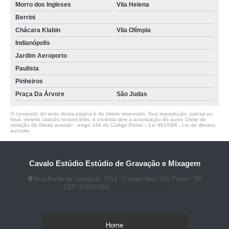
Morro dos Ingleses
Vila Helena
Berrini
Chácara Klabin
Vila Olímpia
Indianópolis
Jardim Aeroporto
Paulista
Pinheiros
Praça Da Árvore
São Judas
O conteúdo do texto desta página é de direito reservado. Sua reprodução, parcial ou
total, mesmo citando nossos links, é proibida sem a autorização do autor. Crime de
violação de direito autoral – artigo 184 do Código Penal –
Lei 9610/98 - Lei de direitos
autorais
.
Cavalo Estúdio Estúdio de Gravação e Mixagem
Rua Barão de Jaceguai, 1712 - Campo Belo São Paulo - SP
CEP: 04606-004
(11) 96922-2096
Home