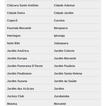
Chácara Santo Antônio
Cidade Ademar
Cidade Dutra
Cidade Jardim
Cupecê
Cursino
Fazenda Morumbi
Ibirapuera
Interlagos
Ipiranga
Itaim Bibi
Jabaquara
Jardim América
Jardim Celeste
Jardim Europa
Jardim Morumbi
Jardim Panorama D'Oeste
Jardim Paulista
Jardim Paulistano
Jardim Santa Helena
Jardim Suzana
Jardim da Saúde
Jardim das Acácias
Jardins
Jockey Club
Jurubatuba
Moema
Morumbi