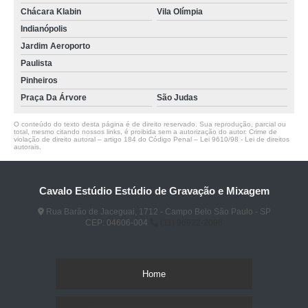
Chácara Klabin
Vila Olímpia
Indianópolis
Jardim Aeroporto
Paulista
Pinheiros
Praça Da Árvore
São Judas
O conteúdo do texto desta página é de direito reservado. Sua reprodução, parcial ou
total, mesmo citando nossos links, é proibida sem a autorização do autor. Crime de
violação de direito autoral – artigo 184 do Código Penal –
Lei 9610/98 - Lei de direitos
autorais
.
Cavalo Estúdio Estúdio de Gravação e Mixagem
Rua Barão de Jaceguai, 1712 - Campo Belo São Paulo - SP
CEP: 04606-004
(11) 96922-2096
Home