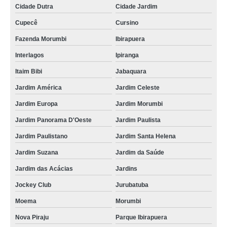
Cidade Dutra
Cidade Jardim
Cupecê
Cursino
Fazenda Morumbi
Ibirapuera
Interlagos
Ipiranga
Itaim Bibi
Jabaquara
Jardim América
Jardim Celeste
Jardim Europa
Jardim Morumbi
Jardim Panorama D'Oeste
Jardim Paulista
Jardim Paulistano
Jardim Santa Helena
Jardim Suzana
Jardim da Saúde
Jardim das Acácias
Jardins
Jockey Club
Jurubatuba
Moema
Morumbi
Nova Piraju
Parque Ibirapuera