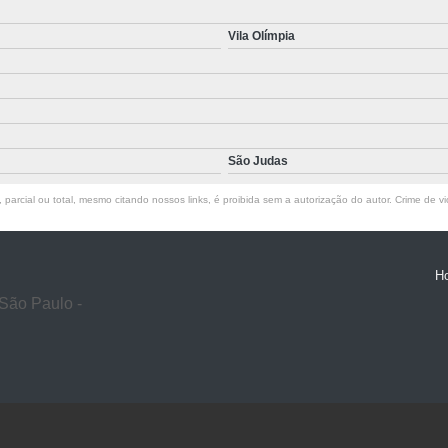
Vila Olímpia
São Judas
parcial ou total, mesmo citando nossos links, é proibida sem a autorização do autor. Crime de vi
H
São Paulo -