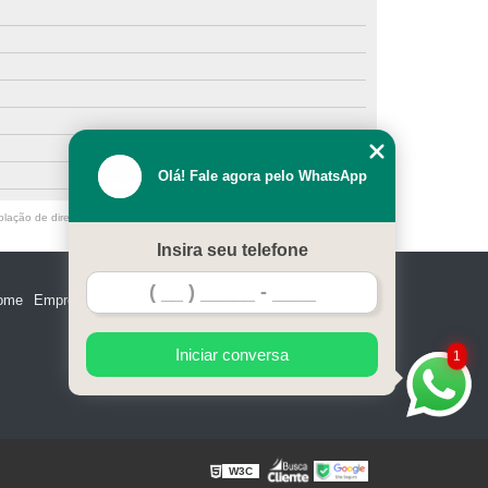
Olá! Fale agora pelo WhatsApp
olação de direito autoral – artigo 184 do Código Penal –
Lei 9610/98 - Lei
Insira seu telefone
ome
Empresa
Missão
Serviços
Contato
Mapa do site
Iniciar conversa
1
W3C