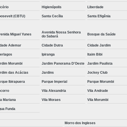
icério
Higienópolis
Liberdade
osevelt (CBTU)
Santa Cecília
Santa Efigênia
Avenida Nossa Senhora
enida Miguel Yunes
Bosque da Saúde
do Sabará
dade Ademar
Cidade Dutra
Cidade Jardim
terlagos
Ipiranga
Itaim Bibi
rdim Morumbi
Jardim Panorama D'Oeste
Jardim Paulista
rdim das Acácias
Jardins
Jockey Club
rque Ibirapuera
Parque Imperial
Parque Morumbi
corro
Vila Alexandria
Vila Andrade
la Mariana
Vila Moraes
Vila Morumbi
ua Funda
Morro dos Ingleses