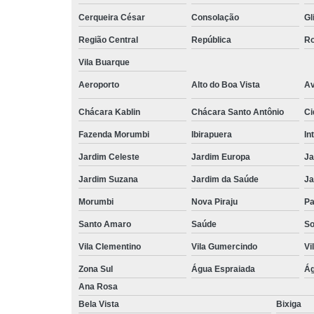
Cerqueira César
Consolação
Gl
Região Central
República
Ro
Vila Buarque
Aeroporto
Alto do Boa Vista
Av
Chácara Kablin
Chácara Santo Antônio
Ci
Fazenda Morumbi
Ibirapuera
In
Jardim Celeste
Jardim Europa
Ja
Jardim Suzana
Jardim da Saúde
Ja
Morumbi
Nova Piraju
Pa
Santo Amaro
Saúde
So
Vila Clementino
Vila Gumercindo
Vi
Zona Sul
Água Espraiada
Ág
Ana Rosa
Bela Vista
Bixiga