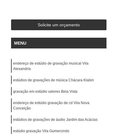
de Gravação
Ensaio em Estúdio de Música
stúdio de Ensaio e Gravação Musical
ravação Ensaio
Estúdio Ensaio de Bandas
Solicite um orçamento
saio Musical
Estúdio Ensaios Gravações
MENU
Estúdio para Ensaio de Música
Estúdios de Ensaios Musicais
endereço de estúdio de gravação musical Vila
e Banda
Sala Acústica para Ensaio
Alexandria
 Audio
Edição de Audio para Podcast
estúdios de gravações de música Chácara Klabin
cast
Estúdio áudio
Estúdio de áudio
gravação em estúdio valores Bela Vista
ção áudio
Estúdio para Gravar Podcast
endereço de estúdio gravação de cd Vila Nova
Gravação áudio
Gravação Audiobook
Conceição
k
Gravação de Podcast
Gravação Podcast
estúdios de gravações de áudio Jardim das Acácias
Estúdio de Locução
Locução Comercial
estúdio gravação Vila Gumercindo