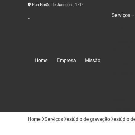
Rua Barão de Jaceguai, 1712
Serviços
Equipament
som
Estúdio de
gravação
Estúdio par
Home
Empresa
Missão
ensaio
Estúdios d
áudio
Locução
Mixagem
Produtora d
áudios
Home
Serviços
estúdio de gravação
estúdio d