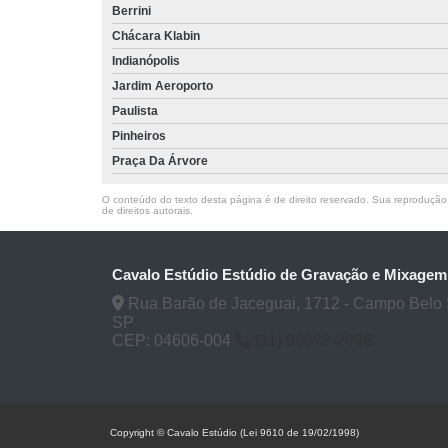
Berrini
Chácara Klabin
Indianópolis
Jardim Aeroporto
Paulista
Pinheiros
Praça Da Árvore
O conteúdo do texto desta página é de direito reservado. Sua reprodução, 
de direitos autorais
.
Cavalo Estúdio Estúdio de Gravação e Mixagem
Rua Barão de Jaceguai, 1712 - Campo Belo 
SP
CEP: 04606-004
(11) 96922-2096
Copyright © Cavalo Estúdio (Lei 9610 de 19/02/1998)