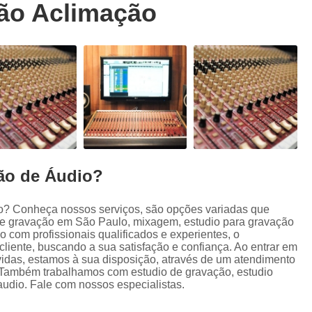
ção Aclimação
Trilhas Sonoras para Filmes em Estudio 
Estúdio de Ensaio de Música
E
Estúdio de Ensaio Musical
Estúdio de G
Estúdio Ensaio de Musicas
Estúdio En
Estúdio para Ensaio de Bandas
Estúdio para Ensaio Musical
Estúdios para Ensaios Musicais d
ão de Áudio?
Sala de Ensaio Musical
Edição de
Edição de Audiobook
Edição de Pod
o? Conheça nossos serviços, são opções variadas que
de gravação em São Paulo, mixagem, estudio para gravação
Estúdio de Audiobook
Estudio Grava
 com profissionais qualificados e experientes, o
Fazer Audiobook
Fazer Podcast
iente, buscando a sua satisfação e confiança. Ao entrar em
vidas, estamos à sua disposição, através de um atendimento
Gravação de áudio
Gravação de Audioboo
 Também trabalhamos com estudio de gravação, estudio
audio. Fale com nossos especialistas.
Gravadora áudio
Gravar Audiobook