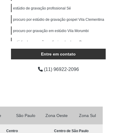
ocução Feminina
Locução para Comercial
estúdio de gravação profissional Sé
o Profissional
Locução Promocional
procuro por estúdio de gravação gospel Vila Clementina
rviço de Locução
Fazer Mixagem de Músicas
procuro por gravação em estúdio Vila Morumbi
as
Mixagem de Som
Mixagem de Voz
Produção áudio
estúdio de gravação profissional valores Parque
Produção de áudio
Ibirapuera
áudio
Produtora de áudio Estudio
Entre em contato
Produtora de áudio Publicidade
(11) 96922-2096
Produtora de Som
Produtora Som
as de áudio
e
São Paulo
Zona Oeste
Zona Sul
Centro
Centro de São Paulo