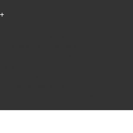
(11) 96922-2096
ento de Som Completo para Festas
rio
Equipamento de Som para Dj
Equipamento de Som para Igreja
ena
Equipamento de Som Profissional
 Igreja
Equipamento Som Ambiente
Estúdio de Gravação de áudio
a
Estúdio de Gravação Gospel
e Gravação Profissional
Estúdio Gravação
avação Musical
Estúdio para Gravação
e Música em Estúdio
Gravação em Estúdio
m Estudio de Gravação