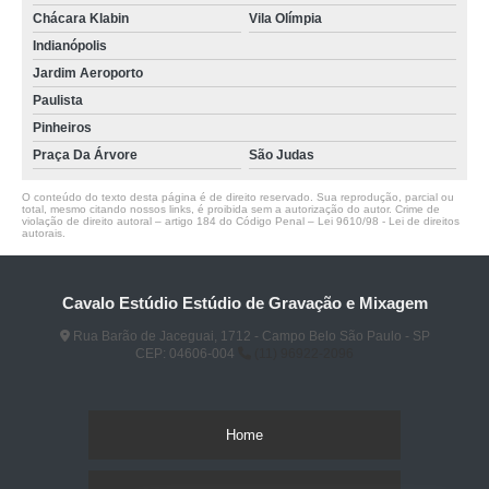
Chácara Klabin
Vila Olímpia
Indianópolis
Jardim Aeroporto
Paulista
Pinheiros
Praça Da Árvore
São Judas
O conteúdo do texto desta página é de direito reservado. Sua reprodução, parcial ou
total, mesmo citando nossos links, é proibida sem a autorização do autor. Crime de
violação de direito autoral – artigo 184 do Código Penal –
Lei 9610/98 - Lei de direitos
autorais
.
Cavalo Estúdio Estúdio de Gravação e Mixagem
Rua Barão de Jaceguai, 1712 - Campo Belo São Paulo - SP
CEP: 04606-004
(11) 96922-2096
Home