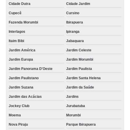
Cidade Dutra
Cidade Jardim
Cupecê
Cursino
Fazenda Morumbi
Ibirapuera
Interlagos
Ipiranga
Itaim Bibi
Jabaquara
Jardim América
Jardim Celeste
Jardim Europa
Jardim Morumbi
Jardim Panorama D'Oeste
Jardim Paulista
Jardim Paulistano
Jardim Santa Helena
Jardim Suzana
Jardim da Saúde
Jardim das Acácias
Jardins
Jockey Club
Jurubatuba
Moema
Morumbi
Nova Piraju
Parque Ibirapuera