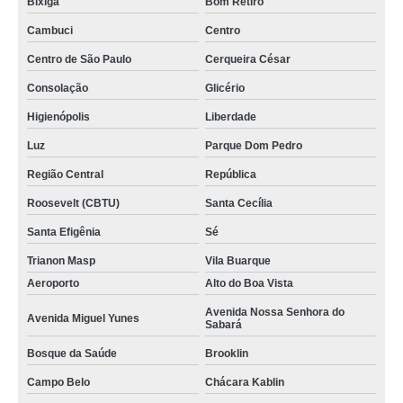
Bixiga
Bom Retiro
Cambuci
Centro
Centro de São Paulo
Cerqueira César
Consolação
Glicério
Higienópolis
Liberdade
Luz
Parque Dom Pedro
Região Central
República
Roosevelt (CBTU)
Santa Cecília
Santa Efigênia
Sé
Trianon Masp
Vila Buarque
Aeroporto
Alto do Boa Vista
Avenida Nossa Senhora do
Avenida Miguel Yunes
Sabará
Bosque da Saúde
Brooklin
Campo Belo
Chácara Kablin