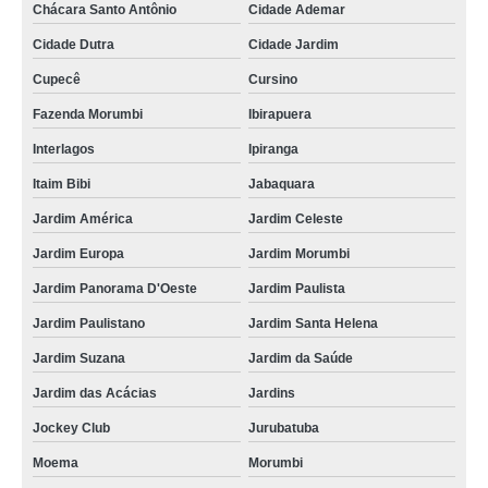
Chácara Santo Antônio
Cidade Ademar
Cidade Dutra
Cidade Jardim
Cupecê
Cursino
Fazenda Morumbi
Ibirapuera
Interlagos
Ipiranga
Itaim Bibi
Jabaquara
Jardim América
Jardim Celeste
Jardim Europa
Jardim Morumbi
Jardim Panorama D'Oeste
Jardim Paulista
Jardim Paulistano
Jardim Santa Helena
Jardim Suzana
Jardim da Saúde
Jardim das Acácias
Jardins
Jockey Club
Jurubatuba
Moema
Morumbi