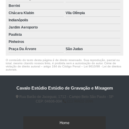
Berrini
Chácara Klabin
Vila Olímpia
Indianópolis
Jardim Aeroporto
Paulista
Pinheiros
Praça Da Árvore
São Judas
O conteúdo do texto desta página é de direito reservado. Sua reprodução, parcial ou
total, mesmo citando nossos links, é proibida sem a autorização do autor. Crime de
violação de direito autoral – artigo 184 do Código Penal –
Lei 9610/98 - Lei de direitos
autorais
.
Cavalo Estúdio Estúdio de Gravação e Mixagem
Rua Barão de Jaceguai, 1712 - Campo Belo São Paulo - SP
CEP: 04606-004
(11) 96922-2096
Home