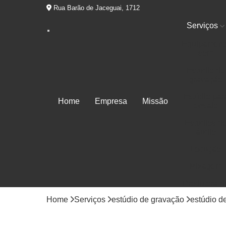
Rua Barão de Jaceguai, 1712
Serviços
Equipament
som
Estúdio de
gravação
Estúdio par
Home
Empresa
Missão
ensaio
Estúdios d
áudio
Locução
Mixagem
Produtora d
áudios
Home
Serviços
estúdio de gravação
estúdio d