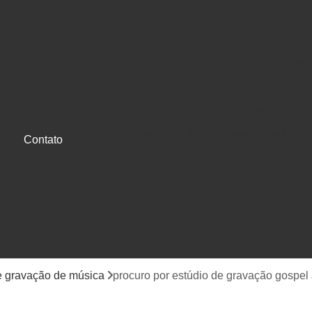
o
Equipamento de Som
Equipam
Equipamento de Som para Auditó
Equipamento de Som para Festas
Equipamento de Som para Igreja Pequ
a
Contato
Equipamento de Som Profissional para
e
Equipamento Som Profissional
Estúdio de Gravação de Músic
Estúdio de Gravação Musical
Estúdio d
Estúdio Gravação de Cd
Estúdio Gr
e
Gravação de Cd em Estúdio
Gravação d
e gravação de música
procuro por estúdio de gravação gospel
Jingle Comercial e