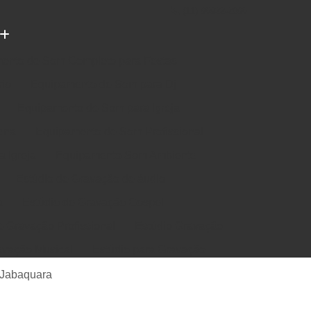
(11) 96922-2096
ento de Som Completo para Festas
rio
Equipamento de Som para Dj
Equipamento de Som para Igreja
ena
Equipamento de Som Profissional
 Igreja
Equipamento Som Ambiente
Estúdio de Gravação de áudio
a
Estúdio de Gravação Gospel
e Gravação Profissional
Estúdio Gravação
avação Musical
Estúdio para Gravação
e Música em Estúdio
Gravação em Estúdio
 Jabaquara
m Estudio de Gravação