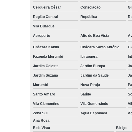
Cerqueira César
Consolação
Gl
Região Central
República
Ro
Vila Buarque
Aeroporto
Alto do Boa Vista
Av
Chácara Kablin
Chácara Santo Antônio
Ci
Fazenda Morumbi
Ibirapuera
In
Jardim Celeste
Jardim Europa
Ja
Jardim Suzana
Jardim da Saúde
Ja
Morumbi
Nova Piraju
Pa
Santo Amaro
Saúde
So
Vila Clementino
Vila Gumercindo
Vi
Zona Sul
Água Espraiada
Ág
Ana Rosa
Bela Vista
Bixiga