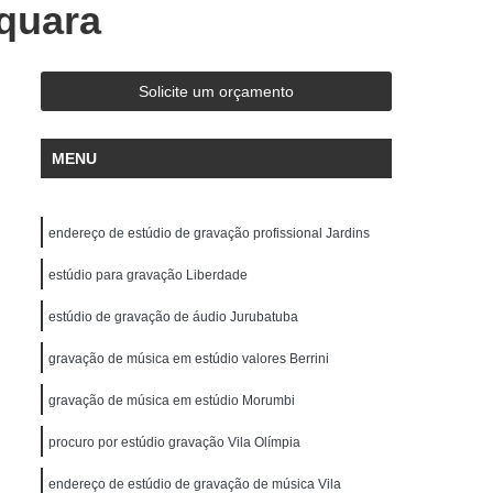
quara
de Gravação
Ensaio em Estúdio de Música
stúdio de Ensaio e Gravação Musical
ravação Ensaio
Estúdio Ensaio de Bandas
Solicite um orçamento
saio Musical
Estúdio Ensaios Gravações
MENU
Estúdio para Ensaio de Música
Estúdios de Ensaios Musicais
endereço de estúdio de gravação profissional Jardins
e Banda
Sala Acústica para Ensaio
 Audio
estúdio para gravação Liberdade
Edição de Audio para Podcast
cast
Estúdio áudio
Estúdio de áudio
estúdio de gravação de áudio Jurubatuba
ção áudio
Estúdio para Gravar Podcast
gravação de música em estúdio valores Berrini
Gravação áudio
Gravação Audiobook
gravação de música em estúdio Morumbi
k
Gravação de Podcast
Gravação Podcast
procuro por estúdio gravação Vila Olímpia
Estúdio de Locução
Locução Comercial
endereço de estúdio de gravação de música Vila