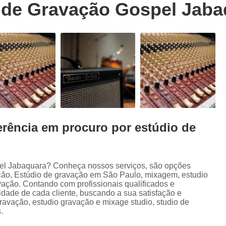
 de Gravação Gospel Jaba
Trilhas Sonoras para Filmes em Estudio 
Estúdio de Ensaio de Música
E
Estúdio de Ensaio Musical
Estúdio de G
Estúdio Ensaio de Musicas
Estúdio En
Estúdio para Ensaio de Bandas
Estúdio para Ensaio Musical
Estúdios para Ensaios Musicais d
erência em procuro por estúdio de
Sala de Ensaio Musical
Edição de
Edição de Audiobook
Edição de Pod
Estúdio de Audiobook
Estudio Grava
pel Jabaquara? Conheça nossos serviços, são opções
ção, Estúdio de gravação em São Paulo, mixagem, estudio
Fazer Audiobook
Fazer Podcast
vação. Contando com profissionais qualificados e
dade de cada cliente, buscando a sua satisfação e
Gravação de áudio
Gravação de Audioboo
avação, estudio gravação e mixage studio, studio de
.
Gravadora áudio
Gravar Audiobook