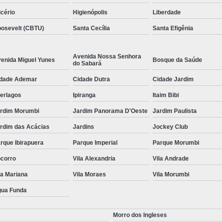
icério
Higienópolis
Liberdade
osevelt (CBTU)
Santa Cecília
Santa Efigênia
Avenida Nossa Senhora
enida Miguel Yunes
Bosque da Saúde
do Sabará
dade Ademar
Cidade Dutra
Cidade Jardim
terlagos
Ipiranga
Itaim Bibi
rdim Morumbi
Jardim Panorama D'Oeste
Jardim Paulista
rdim das Acácias
Jardins
Jockey Club
rque Ibirapuera
Parque Imperial
Parque Morumbi
corro
Vila Alexandria
Vila Andrade
la Mariana
Vila Moraes
Vila Morumbi
ua Funda
Morro dos Ingleses