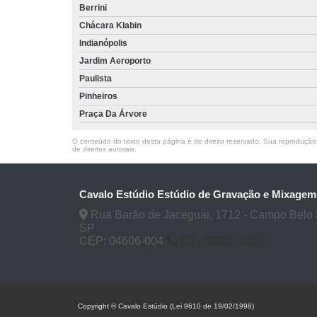
Berrini
Chácara Klabin
Indianópolis
Jardim Aeroporto
Paulista
Pinheiros
Praça Da Árvore
O conteúdo do texto desta página é de direito reservado. Sua reprodução, 
de direitos autorais
.
Cavalo Estúdio Estúdio de Gravação e Mixagem
Rua Barão de Jaceguai, 1712 - Campo Belo 
SP
CEP: 04606-004
(11) 96922-2096
Copyright © Cavalo Estúdio (Lei 9610 de 19/02/1998)