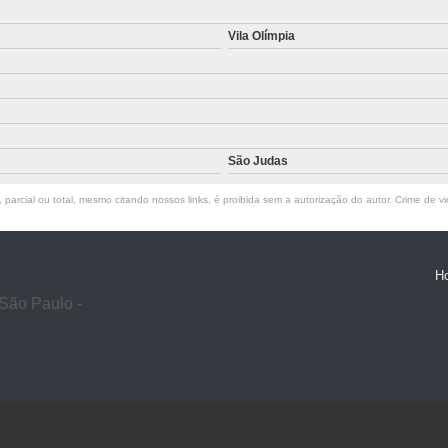
Vila Olímpia
São Judas
parcial ou total, mesmo citando nossos links, é proibida sem a autorização do autor. Crime de vi
H
São Paulo -