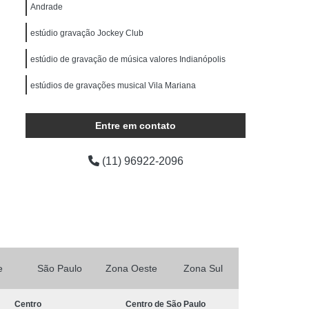
ocução Feminina
Locução para Comercial
Andrade
o Profissional
Locução Promocional
estúdio gravação Jockey Club
rviço de Locução
Fazer Mixagem de Músicas
estúdio de gravação de música valores Indianópolis
as
Mixagem de Som
Mixagem de Voz
estúdios de gravações musical Vila Mariana
Produção áudio
Produção de áudio
áudio
Produtora de áudio Estudio
Entre em contato
Produtora de áudio Publicidade
(11) 96922-2096
Produtora de Som
Produtora Som
as de áudio
e
São Paulo
Zona Oeste
Zona Sul
Centro
Centro de São Paulo