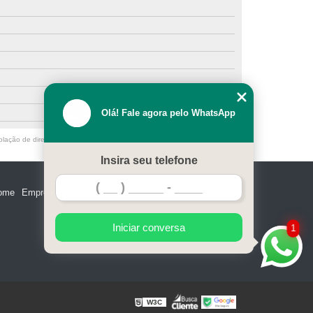
Olá! Fale agora pelo WhatsApp
olação de direito autoral – artigo 184 do Código Penal –
Lei 9610/98 - Lei
Insira seu telefone
ome
Empresa
Missão
Serviços
Contato
Mapa do site
Iniciar conversa
1
W3C