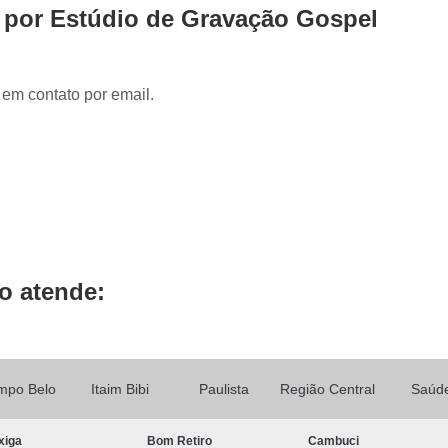
Locução de Rádio
Locução em Off
L
 por Estúdio de Gravação Gospel
Locução para Propaganda
Locuçã
Locução Publicitária
Locução Rádio
Se
 em contato por email.
Mixagem de áudio
Mixagem de Músic
Mixagem Studio
áudio Produtora
Produtora áudio
Produtora de 
Produtora de áudio Locução
Produtora de áudio Spot Comercial
Produtor
o atende:
mpo Belo
Itaim Bibi
Paulista
Região Central
Saúd
xiga
Bom Retiro
Cambuci