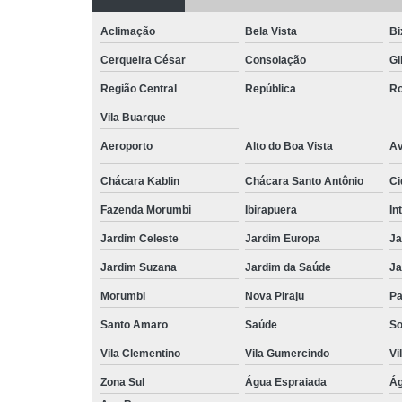
Aclimação
Bela Vista
Bi
Cerqueira César
Consolação
Gl
Região Central
República
Ro
Vila Buarque
Aeroporto
Alto do Boa Vista
Av
Chácara Kablin
Chácara Santo Antônio
Ci
Fazenda Morumbi
Ibirapuera
In
Jardim Celeste
Jardim Europa
Ja
Jardim Suzana
Jardim da Saúde
Ja
Morumbi
Nova Piraju
Pa
Santo Amaro
Saúde
So
Vila Clementino
Vila Gumercindo
Vi
Zona Sul
Água Espraiada
Ág