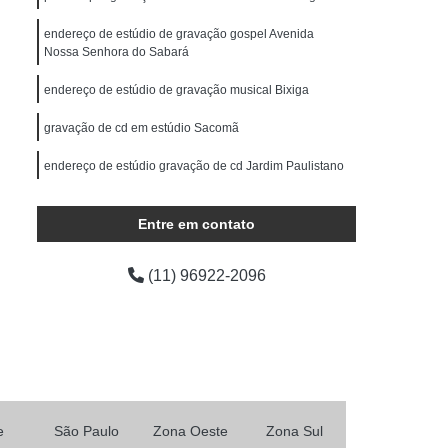
ocução Feminina
Locução para Comercial
endereço de estúdio de gravação gospel Avenida
o Profissional
Locução Promocional
Nossa Senhora do Sabará
rviço de Locução
Fazer Mixagem de Músicas
endereço de estúdio de gravação musical Bixiga
as
Mixagem de Som
Mixagem de Voz
gravação de cd em estúdio Sacomã
Produção áudio
Produção de áudio
endereço de estúdio gravação de cd Jardim Paulistano
áudio
Produtora de áudio Estudio
Produtora de áudio Publicidade
Entre em contato
Produtora de Som
Produtora Som
(11) 96922-2096
as de áudio
e
São Paulo
Zona Oeste
Zona Sul