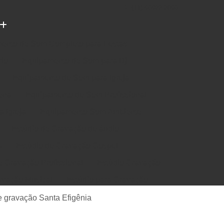
(11) 96922-2096
ento de Som Completo para Festas
rio
Equipamento de Som para Dj
Equipamento de Som para Igreja
ena
Equipamento de Som Profissional
 Igreja
Equipamento Som Ambiente
Estúdio de Gravação de áudio
a
Estúdio de Gravação Gospel
e Gravação Profissional
Estúdio Gravação
avação Musical
Estúdio para Gravação
e Música em Estúdio
Gravação em Estúdio
de gravação Santa Efigênia
m Estudio de Gravação