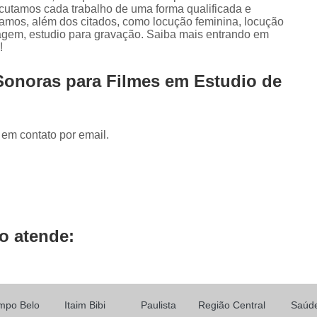
Locução de Rádio
Locução em Off
L
utamos cada trabalho de uma forma qualificada e
hamos, além dos citados, como locução feminina, locução
Locução para Propaganda
Locuçã
xagem, estudio para gravação. Saiba mais entrando em
!
Locução Publicitária
Locução Rádio
Se
 Sonoras para Filmes em Estudio de
Mixagem de áudio
Mixagem de Músic
Mixagem Studio
áudio Produtora
Produtora áudio
Produtora de 
 em contato por email.
Produtora de áudio Locução
Produtora de áudio Spot Comercial
Produtor
o atende:
mpo Belo
Itaim Bibi
Paulista
Região Central
Saúd