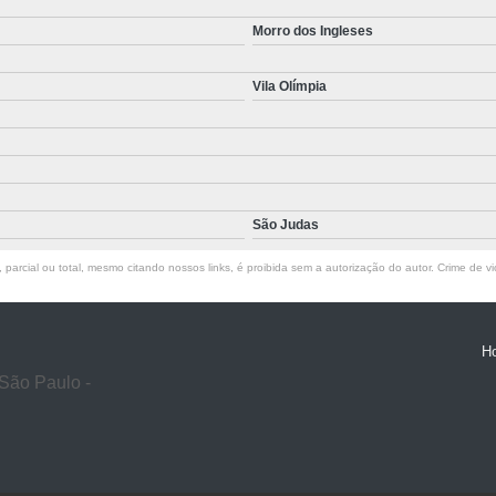
Morro dos Ingleses
Vila Olímpia
São Judas
parcial ou total, mesmo citando nossos links, é proibida sem a autorização do autor. Crime de vi
H
São Paulo -