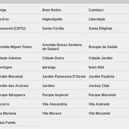
xiga
Bom Retiro
Cambuci
icério
Higienópolis
Liberdade
osevelt (CBTU)
Santa Cecília
Santa Efigênia
Avenida Nossa Senhora
enida Miguel Yunes
Bosque da Saúde
do Sabará
dade Ademar
Cidade Dutra
Cidade Jardim
terlagos
Ipiranga
Itaim Bibi
rdim Morumbi
Jardim Panorama D'Oeste
Jardim Paulista
rdim das Acácias
Jardins
Jockey Club
rque Ibirapuera
Parque Imperial
Parque Morumbi
corro
Vila Alexandria
Vila Andrade
la Mariana
Vila Moraes
Vila Morumbi
ua Funda