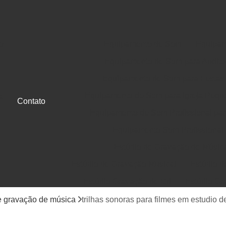
o
Equipamento de Som
Equipam
Equipamento de Som para Auditó
Equipamento de Som para Festas
Equipamento de Som para Igreja Pequ
a
Contato
Equipamento de Som Profissional para
e
Equipamento Som Profissional
Estúdio de Gravação de Músic
Estúdio de Gravação Musical
Estúdio d
Estúdio Gravação de Cd
Estúdio Gr
e
Gravação de Cd em Estúdio
Gravação d
e gravação de música
trilhas sonoras para filmes em estudio 
Jingle Comercial e