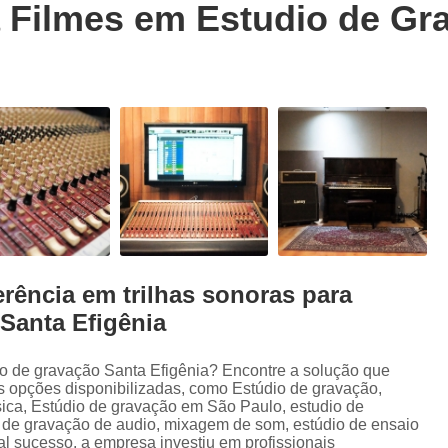
a Filmes em Estudio de Gr
Trilhas Sonoras para Filmes em Estudio 
Estúdio de Ensaio de Música
E
Estúdio de Ensaio Musical
Estúdio de G
Estúdio Ensaio de Musicas
Estúdio En
Estúdio para Ensaio de Bandas
Estúdio para Ensaio Musical
Estúdios para Ensaios Musicais d
Sala de Ensaio Musical
Edição de
Edição de Audiobook
Edição de Pod
rência em trilhas sonoras para
Santa Efigênia
Estúdio de Audiobook
Estudio Grava
Fazer Audiobook
Fazer Podcast
dio de gravação Santa Efigênia? Encontre a solução que
Gravação de áudio
Gravação de Audioboo
s opções disponibilizadas, como Estúdio de gravação,
ica, Estúdio de gravação em São Paulo, estudio de
Gravadora áudio
Gravar Audiobook
o de gravação de audio, mixagem de som, estúdio de ensaio
al sucesso, a empresa investiu em profissionais