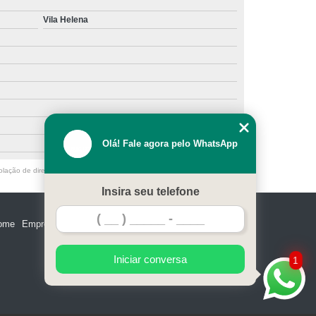
Vila Helena
Olá! Fale agora pelo WhatsApp
olação de direito autoral – artigo 184 do Código Penal –
Lei 9610/98 - Lei
Insira seu telefone
ome
Empresa
Missão
Serviços
Contato
Mapa do site
Iniciar conversa
1