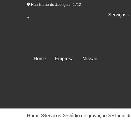
Rua Barão de Jaceguai, 1712
Serviços
Equipament
som
Estúdio de
gravação
Estúdio par
Home
Empresa
Missão
ensaio
Estúdios d
áudio
Locução
Mixagem
Produtora d
áudios
Home
Serviços
estúdio de gravação
estúdio d