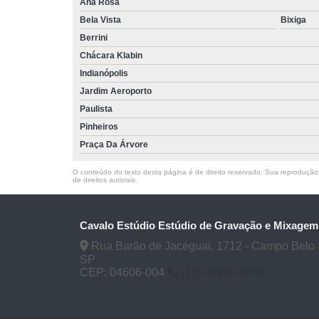
Ana Rosa
Bela Vista
Bixiga
Berrini
Chácara Klabin
Indianópolis
Jardim Aeroporto
Paulista
Pinheiros
Praça Da Árvore
O conteúdo do texto desta página é de direito reservado. Sua reprodução, 
de direitos autorais
.
Cavalo Estúdio Estúdio de Gravação e Mixagem
Rua Barão de Jaceguai, 1712 - Campo Belo 
SP
CEP: 04606-004
(11) 96922-2096