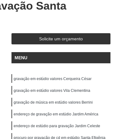
avação Santa
de Gravação
Ensaio em Estúdio de Música
stúdio de Ensaio e Gravação Musical
ravação Ensaio
Estúdio Ensaio de Bandas
saio Musical
Estúdio Ensaios Gravações
Solicite um orçamento
Estúdio para Ensaio de Música
Estúdios de Ensaios Musicais
MENU
e Banda
Sala Acústica para Ensaio
 Audio
Edição de Audio para Podcast
gravação em estúdio valores Cerqueira César
cast
Estúdio áudio
Estúdio de áudio
gravação em estúdio valores Vila Clementina
ção áudio
Estúdio para Gravar Podcast
gravação de música em estúdio valores Berrini
Gravação áudio
Gravação Audiobook
endereço de gravação em estúdio Jardim América
k
Gravação de Podcast
Gravação Podcast
endereço de estúdio para gravação Jardim Celeste
Estúdio de Locução
Locução Comercial
procuro por gravação de cd em estúdio Santa Efigênia