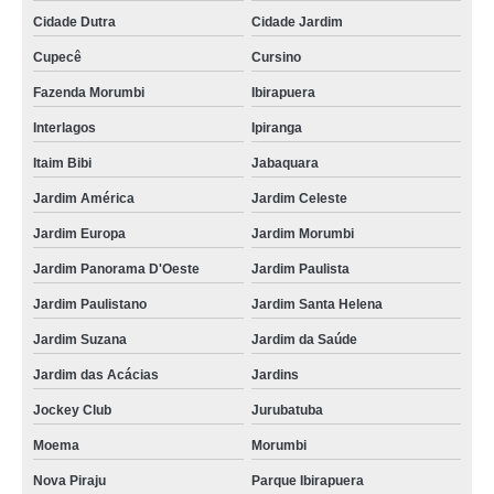
Cidade Dutra
Cidade Jardim
Cupecê
Cursino
Fazenda Morumbi
Ibirapuera
Interlagos
Ipiranga
Itaim Bibi
Jabaquara
Jardim América
Jardim Celeste
Jardim Europa
Jardim Morumbi
Jardim Panorama D'Oeste
Jardim Paulista
Jardim Paulistano
Jardim Santa Helena
Jardim Suzana
Jardim da Saúde
Jardim das Acácias
Jardins
Jockey Club
Jurubatuba
Moema
Morumbi
Nova Piraju
Parque Ibirapuera