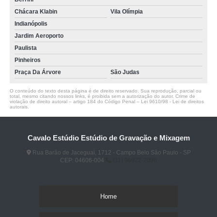
Chácara Klabin
Vila Olímpia
Indianópolis
Jardim Aeroporto
Paulista
Pinheiros
Praça Da Árvore
São Judas
O conteúdo do texto desta página é de direito reservado. Sua reprodução, parcial ou
total, mesmo citando nossos links, é proibida sem a autorização do autor. Crime de
violação de direito autoral – artigo 184 do Código Penal –
Lei 9610/98 - Lei de direitos
autorais
.
Cavalo Estúdio Estúdio de Gravação e Mixagem
Rua Barão de Jaceguai, 1712 - Campo Belo São Paulo - SP
CEP: 04606-004
(11) 96922-2096
Home