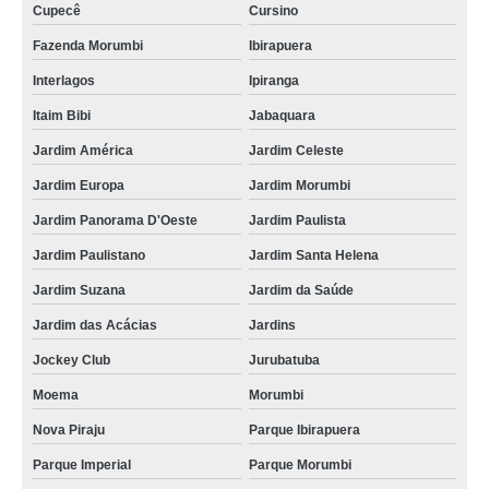
Cupecê
Cursino
Fazenda Morumbi
Ibirapuera
Interlagos
Ipiranga
Itaim Bibi
Jabaquara
Jardim América
Jardim Celeste
Jardim Europa
Jardim Morumbi
Jardim Panorama D'Oeste
Jardim Paulista
Jardim Paulistano
Jardim Santa Helena
Jardim Suzana
Jardim da Saúde
Jardim das Acácias
Jardins
Jockey Club
Jurubatuba
Moema
Morumbi
Nova Piraju
Parque Ibirapuera
Parque Imperial
Parque Morumbi