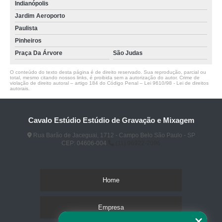
Indianópolis
Jardim Aeroporto
Paulista
Pinheiros
Praça Da Árvore
São Judas
O conteúdo do texto desta página é de direito reservado. Sua reprodução, parcial ou
total, mesmo citando nossos links, é proibida sem a autorização do autor. Crime de
violação de direito autoral – artigo 184 do Código Penal –
Lei 9610/98 - Lei de direitos
autorais
.
Cavalo Estúdio Estúdio de Gravação e Mixagem
Rua Barão de Jaceguai, 1712 - Campo Belo São Paulo - SP
CEP: 04606-004
(11) 96922-2096
Home
Empresa