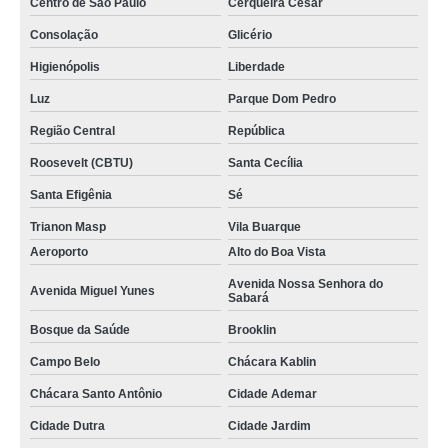
Centro de São Paulo
Cerqueira César
Consolação
Glicério
Higienópolis
Liberdade
Luz
Parque Dom Pedro
Região Central
República
Roosevelt (CBTU)
Santa Cecília
Santa Efigênia
Sé
Trianon Masp
Vila Buarque
Aeroporto
Alto do Boa Vista
Avenida Nossa Senhora do
Avenida Miguel Yunes
Sabará
Bosque da Saúde
Brooklin
Campo Belo
Chácara Kablin
Chácara Santo Antônio
Cidade Ademar
Cidade Dutra
Cidade Jardim