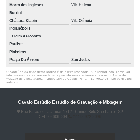
Morro dos Ingleses
Vila Helena
Berrini
Chácara Klabin
Vila Olímpia
Indianópolis
Jardim Aeroporto
Paulista
Pinheiros
Praça Da Árvore
São Judas
O conteúdo do texto desta página é de direito reservado. Sua reprodução, parcial ou
total, mesmo citando nossos links, é proibida sem a autorização do autor. Crime de
violação de direito autoral – artigo 184 do Código Penal –
Lei 9610/98 - Lei de direitos
autorais
.
Cavalo Estúdio Estúdio de Gravação e Mixagem
Rua Barão de Jaceguai, 1712 - Campo Belo São Paulo - SP
CEP: 04606-004
(11) 96922-2096
Home