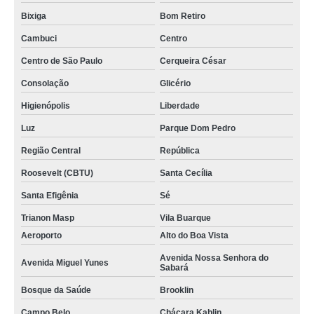
Bixiga
Bom Retiro
Cambuci
Centro
Centro de São Paulo
Cerqueira César
Consolação
Glicério
Higienópolis
Liberdade
Luz
Parque Dom Pedro
Região Central
República
Roosevelt (CBTU)
Santa Cecília
Santa Efigênia
Sé
Trianon Masp
Vila Buarque
Aeroporto
Alto do Boa Vista
Avenida Nossa Senhora do
Avenida Miguel Yunes
Sabará
Bosque da Saúde
Brooklin
Campo Belo
Chácara Kablin