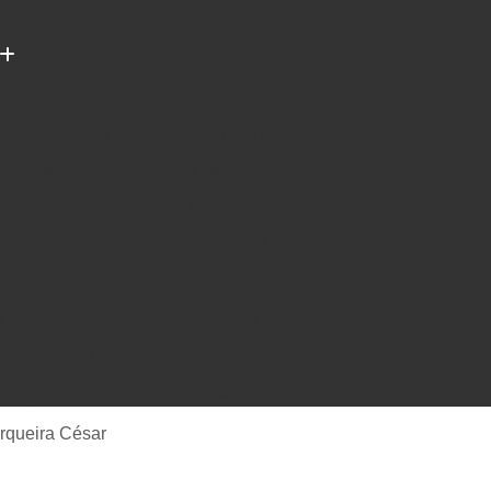
(11) 96922-2096
ento de Som Completo para Festas
rio
Equipamento de Som para Dj
Equipamento de Som para Igreja
ena
Equipamento de Som Profissional
 Igreja
Equipamento Som Ambiente
Estúdio de Gravação de áudio
a
Estúdio de Gravação Gospel
e Gravação Profissional
Estúdio Gravação
avação Musical
Estúdio para Gravação
e Música em Estúdio
Gravação em Estúdio
erqueira César
m Estudio de Gravação