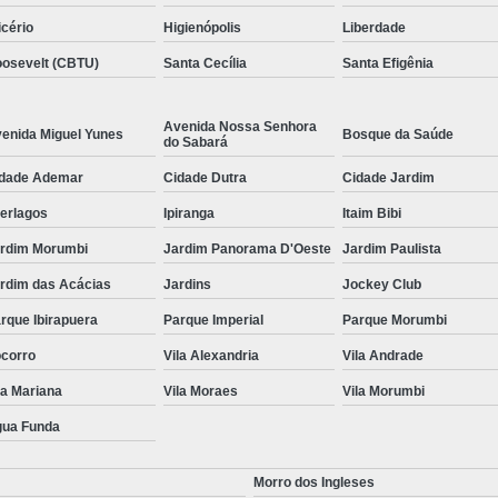
icério
Higienópolis
Liberdade
osevelt (CBTU)
Santa Cecília
Santa Efigênia
Avenida Nossa Senhora
enida Miguel Yunes
Bosque da Saúde
do Sabará
dade Ademar
Cidade Dutra
Cidade Jardim
terlagos
Ipiranga
Itaim Bibi
rdim Morumbi
Jardim Panorama D'Oeste
Jardim Paulista
rdim das Acácias
Jardins
Jockey Club
rque Ibirapuera
Parque Imperial
Parque Morumbi
corro
Vila Alexandria
Vila Andrade
la Mariana
Vila Moraes
Vila Morumbi
ua Funda
Morro dos Ingleses