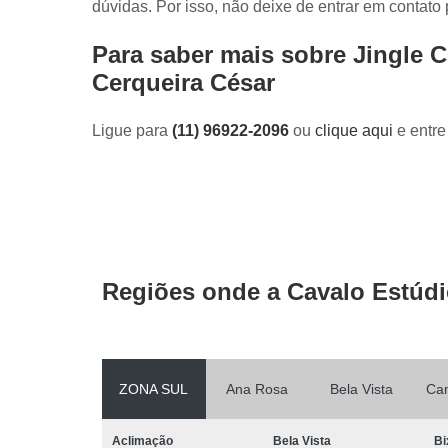
dúvidas. Por isso, não deixe de entrar em contato
Para saber mais sobre Jingle 
Cerqueira César
Ligue para
(11) 96922-2096
ou
clique aqui
e entre
Regiões onde a Cavalo Estúdi
ZONA SUL
Ana Rosa
Bela Vista
Ca
Aclimação
Bela Vista
Bi