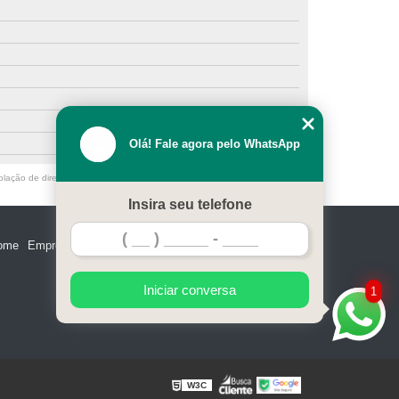
Olá! Fale agora pelo WhatsApp
olação de direito autoral – artigo 184 do Código Penal –
Lei 9610/98 - Lei
Insira seu telefone
ome
Empresa
Missão
Serviços
Contato
Mapa do site
Iniciar conversa
1
W3C