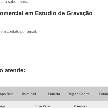
 para saber mais.
Locução de Rádio
Locução em Off
L
Locução para Propaganda
Locuçã
Comercial em Estudio de Gravação
Locução Publicitária
Locução Rádio
Se
Mixagem de áudio
Mixagem de Músic
 em contato por email.
Mixagem Studio
áudio Produtora
Produtora áudio
Produtora de 
Produtora de áudio Locução
Produtora de áudio Spot Comercial
Produtor
o atende:
mpo Belo
Itaim Bibi
Paulista
Região Central
Saúd
xiga
Bom Retiro
Cambuci