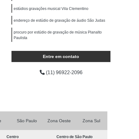
ocução Feminina
Locução para Comercial
estúdios gravações musical Vila Clementino
o Profissional
Locução Promocional
endereço de estúdio de gravação de áudio São Judas
rviço de Locução
Fazer Mixagem de Músicas
procuro por estúdio de gravação de música Planalto
as
Mixagem de Som
Mixagem de Voz
Paulista
Produção áudio
Produção de áudio
estúdio de gravação musical valores Centro de São
áudio
Produtora de áudio Estudio
Paulo
Entre em contato
Produtora de áudio Publicidade
(11) 96922-2096
Produtora de Som
Produtora Som
as de áudio
e
São Paulo
Zona Oeste
Zona Sul
Centro
Centro de São Paulo