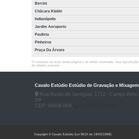
Berrini
Chácara Klabin
Indianópolis
Jardim Aeroporto
Paulista
Pinheiros
Praça Da Árvore
O conteúdo do texto desta página é de direito reservado. Sua reprodução, 
de direitos autorais
.
Cavalo Estúdio Estúdio de Gravação e Mixagem
Rua Barão de Jaceguai, 1712 - Campo Belo 
SP
CEP: 04606-004
(11) 96922-2096
Copyright © Cavalo Estúdio (Lei 9610 de 19/02/1998)