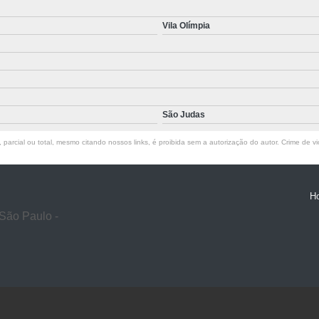
Vila Olímpia
São Judas
parcial ou total, mesmo citando nossos links, é proibida sem a autorização do autor. Crime de vi
H
São Paulo -