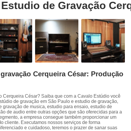
 Estudio de Gravação Cer
Trilhas Sonoras para Filmes em Estudio 
Estúdio de Ensaio de Música
E
Estúdio de Ensaio Musical
Estúdio de G
Estúdio Ensaio de Musicas
Estúdio En
Estúdio para Ensaio de Bandas
Estúdio para Ensaio Musical
Estúdios para Ensaios Musicais d
e gravação Cerqueira César: Produção
Sala de Ensaio Musical
Edição de
Edição de Audiobook
Edição de Pod
Estúdio de Audiobook
Estudio Grava
ão Cerqueira César? Saiba que com a Cavalo Estúdio você
stúdio de gravação em São Paulo e estudio de gravação,
Fazer Audiobook
Fazer Podcast
 gravação de musica, estudio para ensaio, estudio de
ção de audio entre outras opções que são oferecidas para a
Gravação de áudio
Gravação de Audioboo
 segmento, a empresa consegue também proporcionar um
do cliente. Executamos nossos serviços de forma
Gravadora áudio
Gravar Audiobook
iferenciado e cuidadoso, teremos o prazer de sanar suas