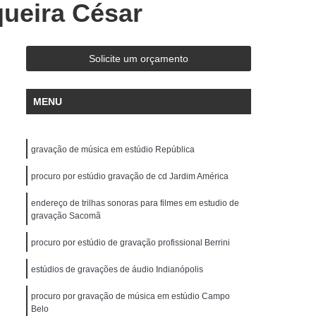
queira César
de Gravação
Ensaio em Estúdio de Música
stúdio de Ensaio e Gravação Musical
ravação Ensaio
Estúdio Ensaio de Bandas
Solicite um orçamento
saio Musical
Estúdio Ensaios Gravações
MENU
Estúdio para Ensaio de Música
Estúdios de Ensaios Musicais
gravação de música em estúdio República
e Banda
Sala Acústica para Ensaio
 Audio
procuro por estúdio gravação de cd Jardim América
Edição de Audio para Podcast
cast
Estúdio áudio
Estúdio de áudio
endereço de trilhas sonoras para filmes em estudio de
gravação Sacomã
ção áudio
Estúdio para Gravar Podcast
procuro por estúdio de gravação profissional Berrini
Gravação áudio
Gravação Audiobook
estúdios de gravações de áudio Indianópolis
k
Gravação de Podcast
Gravação Podcast
Estúdio de Locução
procuro por gravação de música em estúdio Campo
Locução Comercial
Belo