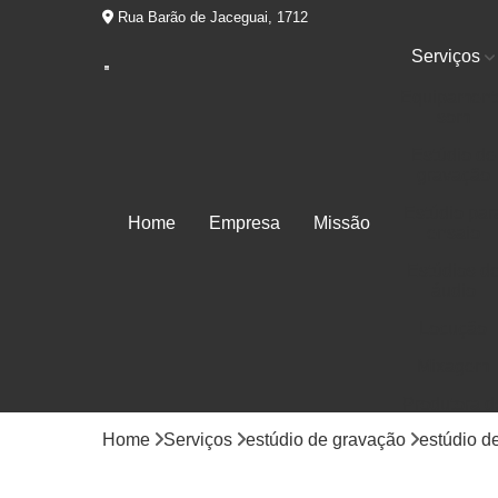
Rua Barão de Jaceguai, 1712
Serviços
Equipament
som
Estúdio de
gravação
Estúdio par
Home
Empresa
Missão
ensaio
Estúdios d
áudio
Locução
Mixagem
Produtora d
áudios
Home
Serviços
estúdio de gravação
estúdio d