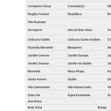
Cerqueira César
Consolação
Gl
Região Central
República
Ro
Vila Buarque
Aeroporto
Alto do Boa Vista
Av
Chácara Kablin
Chácara Santo Antônio
Ci
Fazenda Morumbi
Ibirapuera
In
Jardim Celeste
Jardim Europa
Ja
Jardim Suzana
Jardim da Saúde
Ja
Morumbi
Nova Piraju
Pa
Santo Amaro
Saúde
So
Vila Clementino
Vila Gumercindo
Vi
Zona Sul
Água Espraiada
Ág
Ana Rosa
Bela Vista
Bixiga