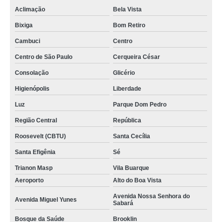
Aclimação
Bela Vista
Bixiga
Bom Retiro
Cambuci
Centro
Centro de São Paulo
Cerqueira César
Consolação
Glicério
Higienópolis
Liberdade
Luz
Parque Dom Pedro
Região Central
República
Roosevelt (CBTU)
Santa Cecília
Santa Efigênia
Sé
Trianon Masp
Vila Buarque
Aeroporto
Alto do Boa Vista
Avenida Nossa Senhora do
Avenida Miguel Yunes
Sabará
Bosque da Saúde
Brooklin