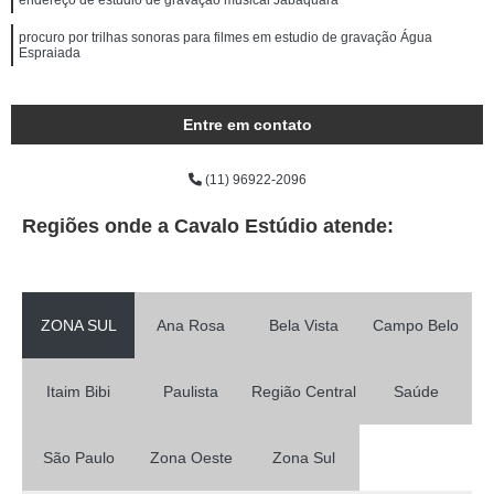
endereço de estúdio de gravação musical Jabaquara
procuro por trilhas sonoras para filmes em estudio de gravação Água
Espraiada
Entre em contato
(11) 96922-2096
Regiões onde a Cavalo Estúdio atende:
ZONA SUL
Ana Rosa
Bela Vista
Campo Belo
Itaim Bibi
Paulista
Região Central
Saúde
São Paulo
Zona Oeste
Zona Sul