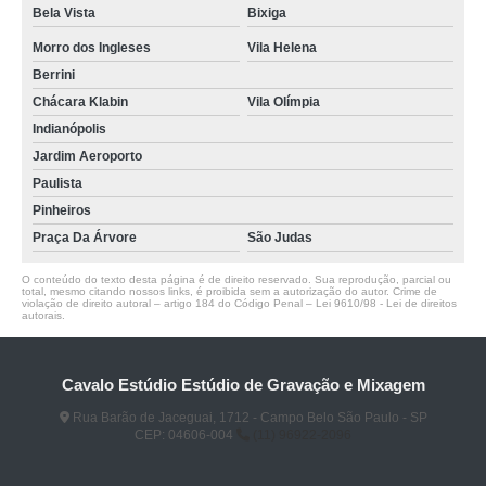
Bela Vista
Bixiga
Morro dos Ingleses
Vila Helena
Berrini
Chácara Klabin
Vila Olímpia
Indianópolis
Jardim Aeroporto
Paulista
Pinheiros
Praça Da Árvore
São Judas
O conteúdo do texto desta página é de direito reservado. Sua reprodução, parcial ou
total, mesmo citando nossos links, é proibida sem a autorização do autor. Crime de
violação de direito autoral – artigo 184 do Código Penal –
Lei 9610/98 - Lei de direitos
autorais
.
Cavalo Estúdio Estúdio de Gravação e Mixagem
Rua Barão de Jaceguai, 1712 - Campo Belo São Paulo - SP
CEP: 04606-004
(11) 96922-2096