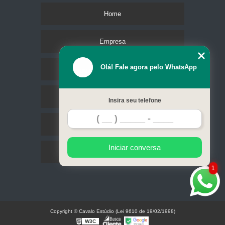
Home
Empresa
Olá! Fale agora pelo WhatsApp
Missão
Serviços
Insira seu telefone
Contato
Iniciar conversa
Mapa do site
1
Copyright © Cavalo Estúdio (Lei 9610 de 19/02/1998)
W3C