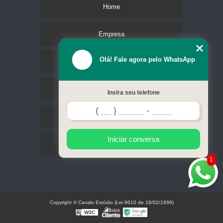
Home
Empresa
Olá! Fale agora pelo WhatsApp
Missão
Serviços
Insira seu telefone
Contato
Iniciar conversa
Mapa do site
1
Copyright © Cavalo Estúdio (Lei 9610 de 19/02/1998)
W3C