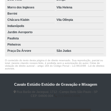
Morro dos Ingleses
Vila Helena
Berrini
Chácara Klabin
Vila Olímpia
Indianópolis
Jardim Aeroporto
Paulista
Pinheiros
Praça Da Árvore
São Judas
O conteúdo do texto desta página é de direito reservado. Sua reprodução, parcial ou
total, mesmo citando nossos links, é proibida sem a autorização do autor. Crime de
violação de direito autoral – artigo 184 do Código Penal –
Lei 9610/98 - Lei de direitos
autorais
.
Cavalo Estúdio Estúdio de Gravação e Mixagem
Rua Barão de Jaceguai, 1712 - Campo Belo São Paulo - SP
CEP: 04606-004
(11) 96922-2096