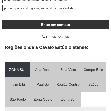
estúdios de gravações de música Indianópolis
procuro por estúdio gravação de cd Jardim Paulista
Entre em contato
(11) 96922-2096
Regiões onde a Cavalo Estúdio atende:
ZONA SUL
Ana Rosa
Bela Vista
Campo Belo
Itaim Bibi
Paulista
Região Central
Saúde
São Paulo
Zona Oeste
Zona Sul