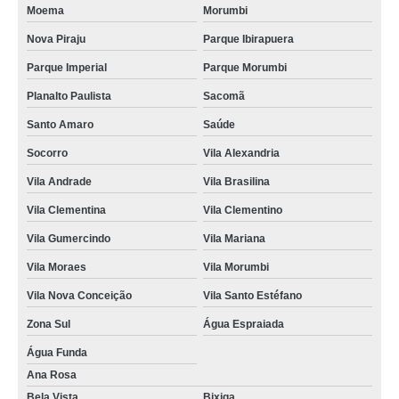
Moema
Morumbi
Nova Piraju
Parque Ibirapuera
Parque Imperial
Parque Morumbi
Planalto Paulista
Sacomã
Santo Amaro
Saúde
Socorro
Vila Alexandria
Vila Andrade
Vila Brasilina
Vila Clementina
Vila Clementino
Vila Gumercindo
Vila Mariana
Vila Moraes
Vila Morumbi
Vila Nova Conceição
Vila Santo Estéfano
Zona Sul
Água Espraiada
Água Funda
Ana Rosa
Bela Vista
Bixiga