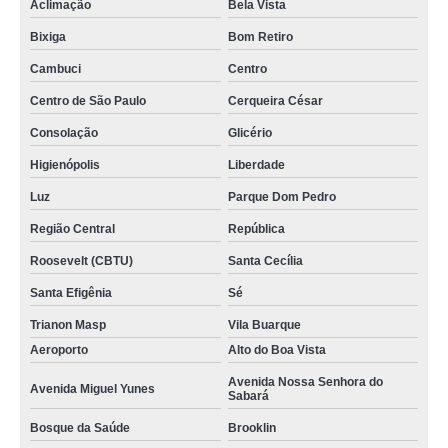
Aclimação
Bela Vista
Bixiga
Bom Retiro
Cambuci
Centro
Centro de São Paulo
Cerqueira César
Consolação
Glicério
Higienópolis
Liberdade
Luz
Parque Dom Pedro
Região Central
República
Roosevelt (CBTU)
Santa Cecília
Santa Efigênia
Sé
Trianon Masp
Vila Buarque
Aeroporto
Alto do Boa Vista
Avenida Nossa Senhora do
Avenida Miguel Yunes
Sabará
Bosque da Saúde
Brooklin