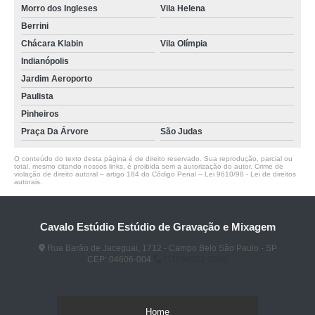
Morro dos Ingleses
Vila Helena
Berrini
Chácara Klabin
Vila Olímpia
Indianópolis
Jardim Aeroporto
Paulista
Pinheiros
Praça Da Árvore
São Judas
O conteúdo do texto desta página é de direito reservado. Sua reprodução, parcial ou
total, mesmo citando nossos links, é proibida sem a autorização do autor. Crime de
violação de direito autoral – artigo 184 do Código Penal –
Lei 9610/98 - Lei de direitos
autorais
.
Cavalo Estúdio Estúdio de Gravação e Mixagem
Rua Barão de Jaceguai, 1712 - Campo Belo São Paulo - SP
CEP: 04606-004
(11) 96922-2096
Home