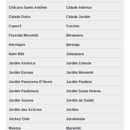
Chácara Santo Antônio
Cidade Ademar
Cidade Dutra
Cidade Jardim
Cupecê
Cursino
Fazenda Morumbi
Ibirapuera
Interlagos
Ipiranga
Itaim Bibi
Jabaquara
Jardim América
Jardim Celeste
Jardim Europa
Jardim Morumbi
Jardim Panorama D'Oeste
Jardim Paulista
Jardim Paulistano
Jardim Santa Helena
Jardim Suzana
Jardim da Saúde
Jardim das Acácias
Jardins
Jockey Club
Jurubatuba
Moema
Morumbi