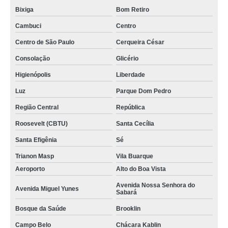
Bixiga
Bom Retiro
Cambuci
Centro
Centro de São Paulo
Cerqueira César
Consolação
Glicério
Higienópolis
Liberdade
Luz
Parque Dom Pedro
Região Central
República
Roosevelt (CBTU)
Santa Cecília
Santa Efigênia
Sé
Trianon Masp
Vila Buarque
Aeroporto
Alto do Boa Vista
Avenida Nossa Senhora do
Avenida Miguel Yunes
Sabará
Bosque da Saúde
Brooklin
Campo Belo
Chácara Kablin