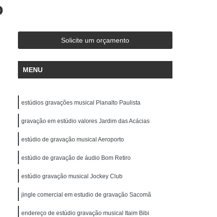
o
de Gravação
Ensaio em Estúdio de Música
stúdio de Ensaio e Gravação Musical
ravação Ensaio
Estúdio Ensaio de Bandas
Solicite um orçamento
saio Musical
Estúdio Ensaios Gravações
MENU
Estúdio para Ensaio de Música
Estúdios de Ensaios Musicais
estúdios gravações musical Planalto Paulista
e Banda
Sala Acústica para Ensaio
 Audio
gravação em estúdio valores Jardim das Acácias
Edição de Audio para Podcast
cast
Estúdio áudio
Estúdio de áudio
estúdio de gravação musical Aeroporto
ção áudio
Estúdio para Gravar Podcast
estúdio de gravação de áudio Bom Retiro
Gravação áudio
Gravação Audiobook
estúdio gravação musical Jockey Club
k
Gravação de Podcast
Gravação Podcast
jingle comercial em estudio de gravação Sacomã
Estúdio de Locução
Locução Comercial
endereço de estúdio gravação musical Itaim Bibi