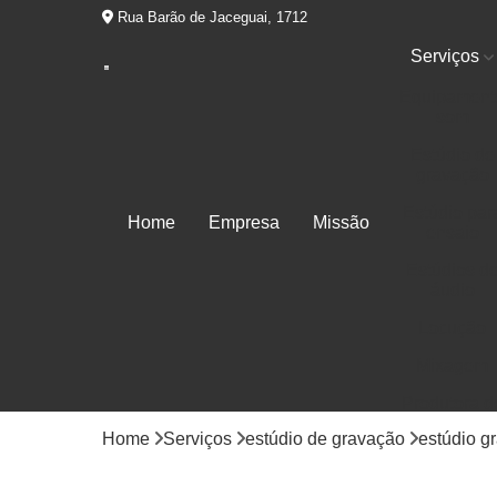
Rua Barão de Jaceguai, 1712
Serviços
Equipament
som
Estúdio de
gravação
Estúdio par
Home
Empresa
Missão
ensaio
Estúdios d
áudio
Locução
Mixagem
Produtora d
áudios
Home
Serviços
estúdio de gravação
estúdio g