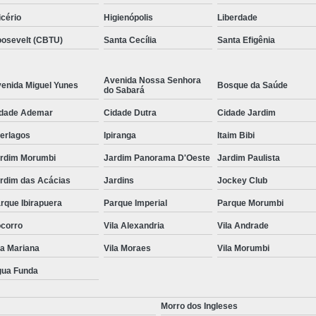
icério
Higienópolis
Liberdade
osevelt (CBTU)
Santa Cecília
Santa Efigênia
Avenida Nossa Senhora
enida Miguel Yunes
Bosque da Saúde
do Sabará
dade Ademar
Cidade Dutra
Cidade Jardim
terlagos
Ipiranga
Itaim Bibi
rdim Morumbi
Jardim Panorama D'Oeste
Jardim Paulista
rdim das Acácias
Jardins
Jockey Club
rque Ibirapuera
Parque Imperial
Parque Morumbi
corro
Vila Alexandria
Vila Andrade
la Mariana
Vila Moraes
Vila Morumbi
ua Funda
Morro dos Ingleses