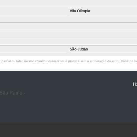
Vila Olímpia
São Judas
parcial ou total, mesmo citando nossos links, é proibida sem a autorização do autor. Crime de vi
H
São Paulo -