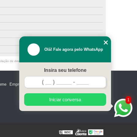
Olá! Fale agora pelo WhatsApp
olação de direito autoral – artigo 184 do Código Penal –
Lei 9610/98 - Lei
Insira seu telefone
ome
Empresa
Missão
Serviços
Contato
Mapa do site
Iniciar conversa
1
W3C