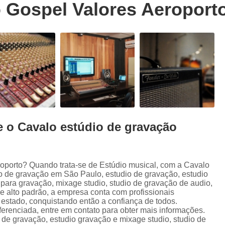
 Gospel Valores Aeroport
Trilhas Sonoras para Filmes em Estudio 
Estúdio de Ensaio de Música
E
Estúdio de Ensaio Musical
Estúdio de G
Estúdio Ensaio de Musicas
Estúdio En
Estúdio para Ensaio de Bandas
Estúdio para Ensaio Musical
Estúdios para Ensaios Musicais d
e o Cavalo estúdio de gravação
Sala de Ensaio Musical
Edição de
Edição de Audiobook
Edição de Pod
Estúdio de Audiobook
Estudio Grava
roporto? Quando trata-se de Estúdio musical, com a Cavalo
o de gravação em São Paulo, estudio de gravação, estudio
Fazer Audiobook
Fazer Podcast
para gravação, mixage studio, studio de gravação de audio,
de alto padrão, a empresa conta com profissionais
Gravação de áudio
Gravação de Audioboo
estado, conquistando então a confiança de todos.
ferenciada, entre em contato para obter mais informações.
Gravadora áudio
Gravar Audiobook
 de gravação, estudio gravação e mixage studio, studio de