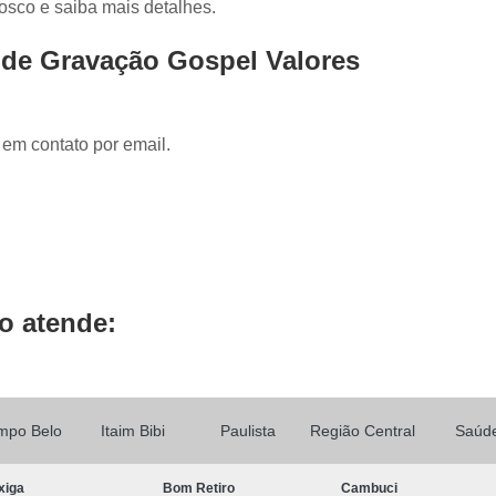
osco e saiba mais detalhes.
Locução de Rádio
Locução em Off
L
Locução para Propaganda
Locuçã
 de Gravação Gospel Valores
Locução Publicitária
Locução Rádio
Se
Mixagem de áudio
Mixagem de Músic
 em contato por email.
Mixagem Studio
áudio Produtora
Produtora áudio
Produtora de 
Produtora de áudio Locução
Produtora de áudio Spot Comercial
Produtor
o atende:
mpo Belo
Itaim Bibi
Paulista
Região Central
Saúd
xiga
Bom Retiro
Cambuci