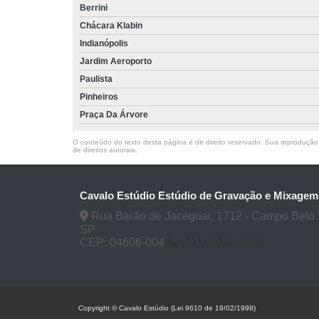
Berrini
Chácara Klabin
Indianópolis
Jardim Aeroporto
Paulista
Pinheiros
Praça Da Árvore
O conteúdo do texto desta página é de direito reservado. Sua reprodução, 
de direitos autorais
.
Cavalo Estúdio Estúdio de Gravação e Mixagem
Rua Barão de Jaceguai, 1712 - Campo Belo 
SP
CEP: 04606-004
(11) 96922-2096
Copyright © Cavalo Estúdio (Lei 9610 de 19/02/1998)