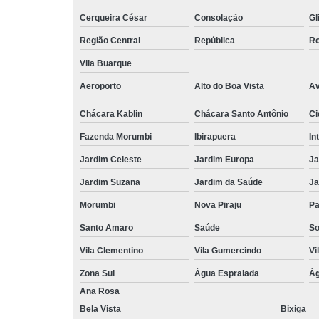
Cerqueira César
Consolação
Gl
Região Central
República
Ro
Vila Buarque
Aeroporto
Alto do Boa Vista
Av
Chácara Kablin
Chácara Santo Antônio
Ci
Fazenda Morumbi
Ibirapuera
In
Jardim Celeste
Jardim Europa
Ja
Jardim Suzana
Jardim da Saúde
Ja
Morumbi
Nova Piraju
Pa
Santo Amaro
Saúde
So
Vila Clementino
Vila Gumercindo
Vi
Zona Sul
Água Espraiada
Ág
Ana Rosa
Bela Vista
Bixiga