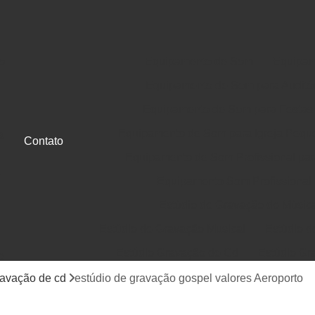
o
Equipamento de Som
Equipam
Equipamento de Som para Auditó
Equipamento de Som para Festas
Equipamento de Som para Igreja Pequ
a
Contato
Equipamento de Som Profissional para
e
Equipamento Som Profissional
Estúdio de Gravação de Músic
Estúdio de Gravação Musical
Estúdio d
Estúdio Gravação de Cd
Estúdio Gr
e
Gravação de Cd em Estúdio
Gravação d
ravação de cd
estúdio de gravação gospel valores Aeroporto
Jingle Comercial e