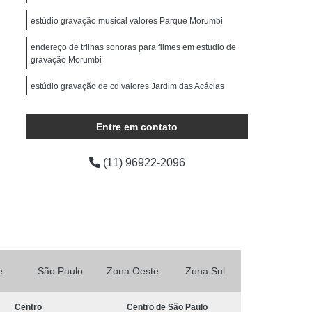
ocução Feminina
Locução para Comercial
estúdio gravação musical valores Parque Morumbi
o Profissional
Locução Promocional
endereço de trilhas sonoras para filmes em estudio de
rviço de Locução
Fazer Mixagem de Músicas
gravação Morumbi
as
Mixagem de Som
Mixagem de Voz
estúdio gravação de cd valores Jardim das Acácias
Produção áudio
Produção de áudio
áudio
Produtora de áudio Estudio
Entre em contato
Produtora de áudio Publicidade
(11) 96922-2096
Produtora de Som
Produtora Som
as de áudio
e
São Paulo
Zona Oeste
Zona Sul
Centro
Centro de São Paulo