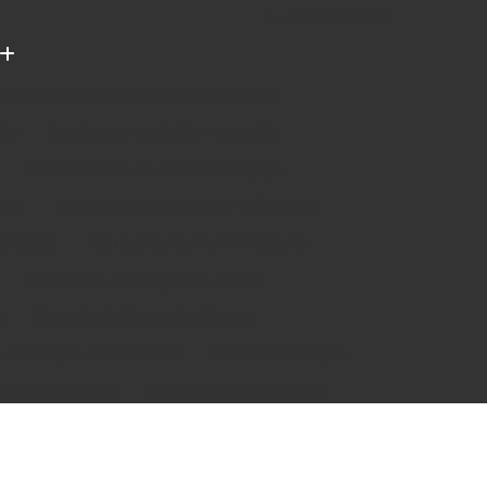
(11) 96922-2096
ento de Som Completo para Festas
rio
Equipamento de Som para Dj
Equipamento de Som para Igreja
ena
Equipamento de Som Profissional
 Igreja
Equipamento Som Ambiente
Estúdio de Gravação de áudio
a
Estúdio de Gravação Gospel
e Gravação Profissional
Estúdio Gravação
avação Musical
Estúdio para Gravação
e Música em Estúdio
Gravação em Estúdio
m Estudio de Gravação