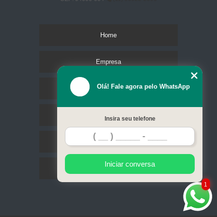
Home
Empresa
Olá! Fale agora pelo WhatsApp
Missão
Serviços
Insira seu telefone
Contato
Iniciar conversa
Mapa do site
1