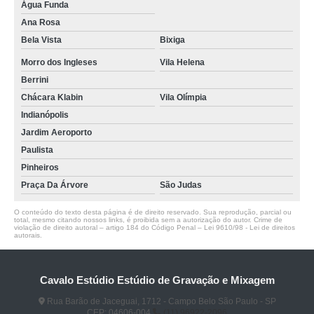
Água Funda
Ana Rosa
Bela Vista
Bixiga
Morro dos Ingleses
Vila Helena
Berrini
Chácara Klabin
Vila Olímpia
Indianópolis
Jardim Aeroporto
Paulista
Pinheiros
Praça Da Árvore
São Judas
O conteúdo do texto desta página é de direito reservado. Sua reprodução, parcial ou
total, mesmo citando nossos links, é proibida sem a autorização do autor. Crime de
violação de direito autoral – artigo 184 do Código Penal –
Lei 9610/98 - Lei de direitos
autorais
.
Cavalo Estúdio Estúdio de Gravação e Mixagem
Rua Barão de Jaceguai, 1712 - Campo Belo São Paulo - SP
CEP: 04606-004
(11) 96922-2096