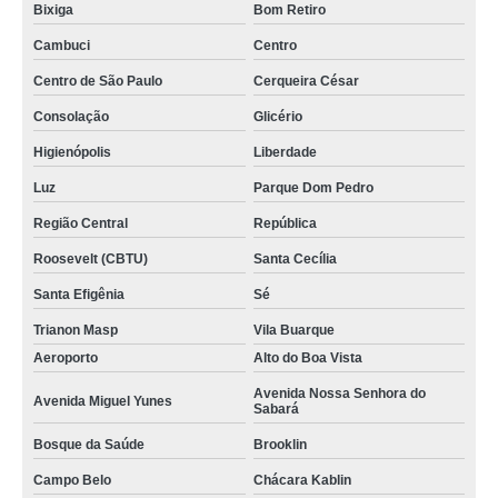
Bixiga
Bom Retiro
Cambuci
Centro
Centro de São Paulo
Cerqueira César
Consolação
Glicério
Higienópolis
Liberdade
Luz
Parque Dom Pedro
Região Central
República
Roosevelt (CBTU)
Santa Cecília
Santa Efigênia
Sé
Trianon Masp
Vila Buarque
Aeroporto
Alto do Boa Vista
Avenida Nossa Senhora do
Avenida Miguel Yunes
Sabará
Bosque da Saúde
Brooklin
Campo Belo
Chácara Kablin