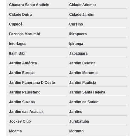
Chácara Santo Antônio
Cidade Ademar
Cidade Dutra
Cidade Jardim
Cupecê
Cursino
Fazenda Morumbi
Ibirapuera
Interlagos
Ipiranga
Itaim Bibi
Jabaquara
Jardim América
Jardim Celeste
Jardim Europa
Jardim Morumbi
Jardim Panorama D'Oeste
Jardim Paulista
Jardim Paulistano
Jardim Santa Helena
Jardim Suzana
Jardim da Saúde
Jardim das Acácias
Jardins
Jockey Club
Jurubatuba
Moema
Morumbi