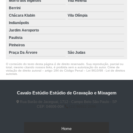
Morro dos Ingleses
Vila Helena
Berrini
Chácara Klabin
Vila Olímpia
Indianópolis
Jardim Aeroporto
Paulista
Pinheiros
Praça Da Árvore
São Judas
O conteúdo do texto desta página é de direito reservado. Sua reprodução, parcial ou
total, mesmo citando nossos links, é proibida sem a autorização do autor. Crime de
violação de direito autoral – artigo 184 do Código Penal –
Lei 9610/98 - Lei de direitos
autorais
.
Cavalo Estúdio Estúdio de Gravação e Mixagem
Rua Barão de Jaceguai, 1712 - Campo Belo São Paulo - SP
CEP: 04606-004
(11) 96922-2096
Home