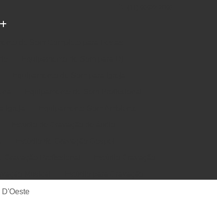
(11) 96922-2096
ento de Som Completo para Festas
rio
Equipamento de Som para Dj
Equipamento de Som para Igreja
ena
Equipamento de Som Profissional
 Igreja
Equipamento Som Ambiente
Estúdio de Gravação de áudio
a
Estúdio de Gravação Gospel
e Gravação Profissional
Estúdio Gravação
avação Musical
Estúdio para Gravação
e Música em Estúdio
Gravação em Estúdio
 D'Oeste
m Estudio de Gravação