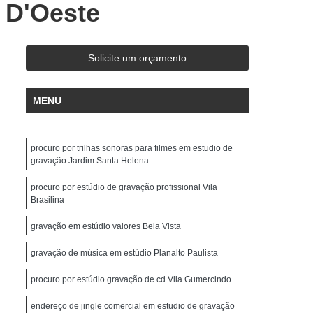
 D'Oeste
de Gravação
Ensaio em Estúdio de Música
stúdio de Ensaio e Gravação Musical
ravação Ensaio
Estúdio Ensaio de Bandas
Solicite um orçamento
saio Musical
Estúdio Ensaios Gravações
MENU
Estúdio para Ensaio de Música
Estúdios de Ensaios Musicais
procuro por trilhas sonoras para filmes em estudio de
e Banda
Sala Acústica para Ensaio
gravação Jardim Santa Helena
 Audio
Edição de Audio para Podcast
procuro por estúdio de gravação profissional Vila
cast
Estúdio áudio
Estúdio de áudio
Brasilina
ção áudio
Estúdio para Gravar Podcast
gravação em estúdio valores Bela Vista
Gravação áudio
Gravação Audiobook
gravação de música em estúdio Planalto Paulista
k
Gravação de Podcast
Gravação Podcast
procuro por estúdio gravação de cd Vila Gumercindo
Estúdio de Locução
Locução Comercial
endereço de jingle comercial em estudio de gravação