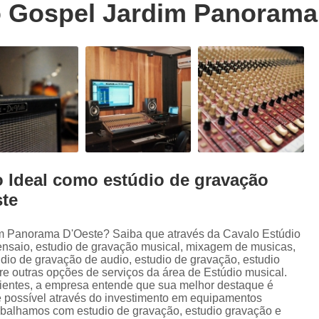
o Gospel Jardim Panorama
Trilhas Sonoras para Filmes em Estudio 
Estúdio de Ensaio de Música
E
Estúdio de Ensaio Musical
Estúdio de G
Estúdio Ensaio de Musicas
Estúdio En
Estúdio para Ensaio de Bandas
Estúdio para Ensaio Musical
Estúdios para Ensaios Musicais d
o Ideal como estúdio de gravação
Sala de Ensaio Musical
Edição de
te
Edição de Audiobook
Edição de Pod
Estúdio de Audiobook
Estudio Grava
im Panorama D'Oeste? Saiba que através da Cavalo Estúdio
ensaio, estudio de gravação musical, mixagem de musicas,
Fazer Audiobook
Fazer Podcast
udio de gravação de audio, estudio de gravação, estudio
e outras opções de serviços da área de Estúdio musical.
Gravação de áudio
Gravação de Audioboo
clientes, a empresa entende que sua melhor destaque é
é possível através do investimento em equipamentos
Gravadora áudio
Gravar Audiobook
abalhamos com estudio de gravação, estudio gravação e