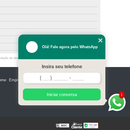
Olá! Fale agora pelo WhatsApp
olação de direito autoral – artigo 184 do Código Penal –
Lei 9610/98 - Lei
Insira seu telefone
ome
Empresa
Missão
Serviços
Contato
Mapa do site
Iniciar conversa
1
W3C