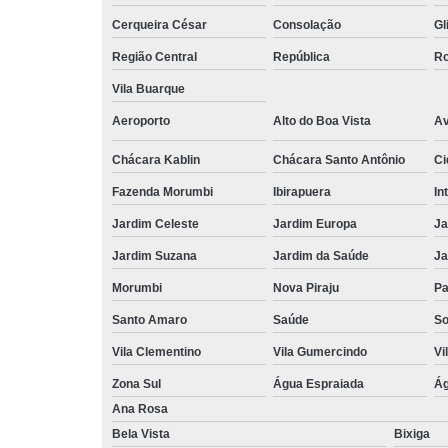
Cerqueira César
Consolação
Gl
Região Central
República
Ro
Vila Buarque
Aeroporto
Alto do Boa Vista
Av
Chácara Kablin
Chácara Santo Antônio
Ci
Fazenda Morumbi
Ibirapuera
In
Jardim Celeste
Jardim Europa
Ja
Jardim Suzana
Jardim da Saúde
Ja
Morumbi
Nova Piraju
Pa
Santo Amaro
Saúde
So
Vila Clementino
Vila Gumercindo
Vi
Zona Sul
Água Espraiada
Ág
Ana Rosa
Bela Vista
Bixiga