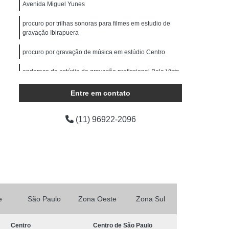
ocução Feminina
Locução para Comercial
Avenida Miguel Yunes
o Profissional
Locução Promocional
procuro por trilhas sonoras para filmes em estudio de
gravação Ibirapuera
rviço de Locução
Fazer Mixagem de Músicas
procuro por gravação de música em estúdio Centro
as
Mixagem de Som
Mixagem de Voz
endereço de estúdio de gravação profissional Bela Vista
Produção áudio
Produção de áudio
áudio
Produtora de áudio Estudio
endereço de trilhas sonoras para filmes em estudio de
Entre em contato
gravação Higienópolis
Produtora de áudio Publicidade
(11) 96922-2096
Produtora de Som
Produtora Som
as de áudio
e
São Paulo
Zona Oeste
Zona Sul
Centro
Centro de São Paulo