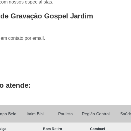
 com nossos especialistas.
Locução de Rádio
Locução em Off
L
Locução para Propaganda
Locuçã
 de Gravação Gospel Jardim
Locução Publicitária
Locução Rádio
Se
Mixagem de áudio
Mixagem de Músic
 em contato por email.
Mixagem Studio
áudio Produtora
Produtora áudio
Produtora de 
Produtora de áudio Locução
Produtora de áudio Spot Comercial
Produtor
o atende:
mpo Belo
Itaim Bibi
Paulista
Região Central
Saúd
xiga
Bom Retiro
Cambuci