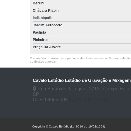
Berrini
Chácara Klabin
Indianópolis
Jardim Aeroporto
Paulista
Pinheiros
Praça Da Árvore
O conteúdo do texto desta página é de direito reservado. Sua reprodução, 
de direitos autorais
.
Cavalo Estúdio Estúdio de Gravação e Mixagem
Rua Barão de Jaceguai, 1712 - Campo Belo 
SP
CEP: 04606-004
(11) 96922-2096
Copyright © Cavalo Estúdio (Lei 9610 de 19/02/1998)