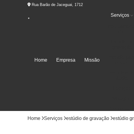
Rua Barão de Jaceguai, 1712
Serviços
Equipament
som
Estúdio de
gravação
Estúdio par
Home
Empresa
Missão
ensaio
Estúdios d
áudio
Locução
Mixagem
Produtora d
áudios
Home
Serviços
estúdio de gravação
estúdio g