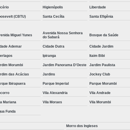
icério
Higienópolis
Liberdade
osevelt (CBTU)
Santa Cecília
Santa Efigênia
Avenida Nossa Senhora
enida Miguel Yunes
Bosque da Saúde
do Sabará
dade Ademar
Cidade Dutra
Cidade Jardim
terlagos
Ipiranga
Itaim Bibi
rdim Morumbi
Jardim Panorama D'Oeste
Jardim Paulista
rdim das Acácias
Jardins
Jockey Club
rque Ibirapuera
Parque Imperial
Parque Morumbi
corro
Vila Alexandria
Vila Andrade
la Mariana
Vila Moraes
Vila Morumbi
ua Funda
Morro dos Ingleses