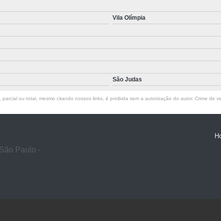
Vila Olímpia
São Judas
parcial ou total, mesmo citando nossos links, é proibida sem a autorização do autor. Crime de vi
H
São Paulo -