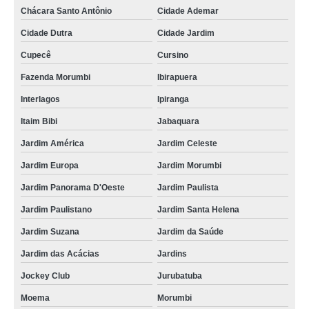
Chácara Santo Antônio
Cidade Ademar
Cidade Dutra
Cidade Jardim
Cupecê
Cursino
Fazenda Morumbi
Ibirapuera
Interlagos
Ipiranga
Itaim Bibi
Jabaquara
Jardim América
Jardim Celeste
Jardim Europa
Jardim Morumbi
Jardim Panorama D'Oeste
Jardim Paulista
Jardim Paulistano
Jardim Santa Helena
Jardim Suzana
Jardim da Saúde
Jardim das Acácias
Jardins
Jockey Club
Jurubatuba
Moema
Morumbi