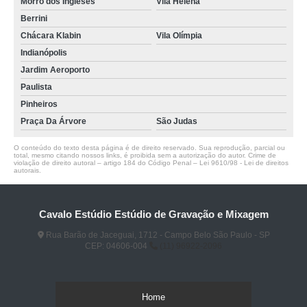
Morro dos Ingleses
Vila Helena
Berrini
Chácara Klabin
Vila Olímpia
Indianópolis
Jardim Aeroporto
Paulista
Pinheiros
Praça Da Árvore
São Judas
O conteúdo do texto desta página é de direito reservado. Sua reprodução, parcial ou
total, mesmo citando nossos links, é proibida sem a autorização do autor. Crime de
violação de direito autoral – artigo 184 do Código Penal –
Lei 9610/98 - Lei de direitos
autorais
.
Cavalo Estúdio Estúdio de Gravação e Mixagem
Rua Barão de Jaceguai, 1712 - Campo Belo São Paulo - SP
CEP: 04606-004
(11) 96922-2096
Home