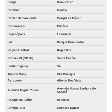
Bixiga
Bom Retiro
Cambuci
Centro
Centro de São Paulo
Cerqueira César
Consolação
Glicério
Higienópolis
Liberdade
Luz
Parque Dom Pedro
Região Central
República
Roosevelt (CBTU)
Santa Cecília
Santa Efigênia
Sé
Trianon Masp
Vila Buarque
Aeroporto
Alto do Boa Vista
Avenida Nossa Senhora do
Avenida Miguel Yunes
Sabará
Bosque da Saúde
Brooklin
Campo Belo
Chácara Kablin