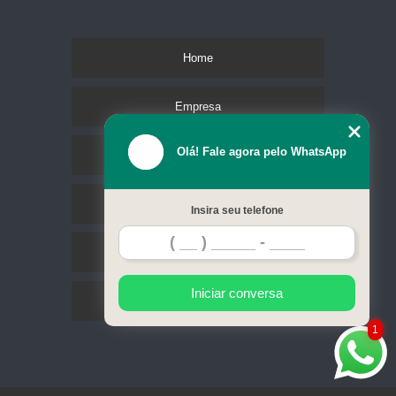
Home
Empresa
Olá! Fale agora pelo WhatsApp
Missão
Serviços
Insira seu telefone
Contato
Iniciar conversa
Mapa do site
1