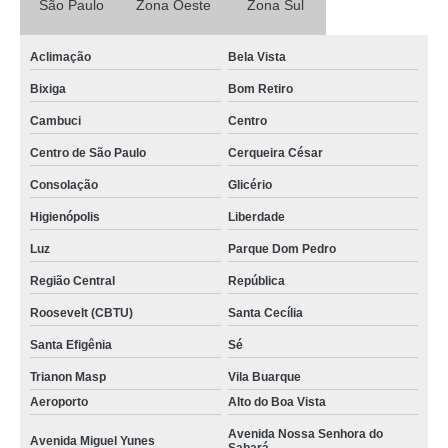
São Paulo
Zona Oeste
Zona Sul
Aclimação
Bela Vista
Bixiga
Bom Retiro
Cambuci
Centro
Centro de São Paulo
Cerqueira César
Consolação
Glicério
Higienópolis
Liberdade
Luz
Parque Dom Pedro
Região Central
República
Roosevelt (CBTU)
Santa Cecília
Santa Efigênia
Sé
Trianon Masp
Vila Buarque
Aeroporto
Alto do Boa Vista
Avenida Nossa Senhora do
Avenida Miguel Yunes