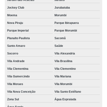
Jardim das Acácias
Jardins
Jockey Club
Jurubatuba
Moema
Morumbi
Nova Piraju
Parque Ibirapuera
Parque Imperial
Parque Morumbi
Planalto Paulista
Sacomã
Santo Amaro
Saúde
Socorro
Vila Alexandria
Vila Andrade
Vila Brasilina
Vila Clementina
Vila Clementino
Vila Gumercindo
Vila Mariana
Vila Moraes
Vila Morumbi
Vila Nova Conceição
Vila Santo Estéfano
Zona Sul
Água Espraiada