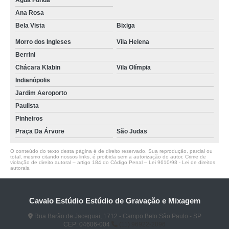
Água Funda
Ana Rosa
Bela Vista
Bixiga
Morro dos Ingleses
Vila Helena
Berrini
Chácara Klabin
Vila Olímpia
Indianópolis
Jardim Aeroporto
Paulista
Pinheiros
Praça Da Árvore
São Judas
O conteúdo do texto desta página é de direito reservado. Sua reprodução, parcial ou
total, mesmo citando nossos links, é proibida sem a autorização do autor. Crime de
violação de direito autoral – artigo 184 do Código Penal –
Lei 9610/98 - Lei de direitos
autorais
.
Cavalo Estúdio Estúdio de Gravação e Mixagem
Rua Barão de Jaceguai, 1712 - Campo Belo São Paulo - SP
CEP: 04606-004
(11) 96922-2096