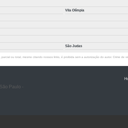
Vila Olímpia
São Judas
parcial ou total, mesmo citando nossos links, é proibida sem a autorização do autor. Crime de vi
H
São Paulo -