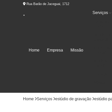
Rua Barão de Jaceguai, 1712
Serviços
Equipament
som
Estúdio de
gravação
Estúdio par
Home
Empresa
Missão
ensaio
Estúdios d
áudio
Locução
Mixagem
Produtora d
áudios
Home
Serviços
estúdio de gravação
estúdio p