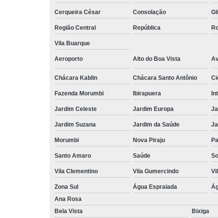
Cerqueira César
Consolação
Gl
Região Central
República
Ro
Vila Buarque
Aeroporto
Alto do Boa Vista
Av
Chácara Kablin
Chácara Santo Antônio
Ci
Fazenda Morumbi
Ibirapuera
In
Jardim Celeste
Jardim Europa
Ja
Jardim Suzana
Jardim da Saúde
Ja
Morumbi
Nova Piraju
Pa
Santo Amaro
Saúde
So
Vila Clementino
Vila Gumercindo
Vi
Zona Sul
Água Espraiada
Ág
Ana Rosa
Bela Vista
Bixiga