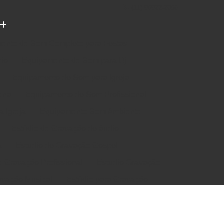
(11) 96922-2096
ento de Som Completo para Festas
rio
Equipamento de Som para Dj
Equipamento de Som para Igreja
ena
Equipamento de Som Profissional
 Igreja
Equipamento Som Ambiente
Estúdio de Gravação de áudio
a
Estúdio de Gravação Gospel
e Gravação Profissional
Estúdio Gravação
avação Musical
Estúdio para Gravação
e Música em Estúdio
Gravação em Estúdio
m Estudio de Gravação