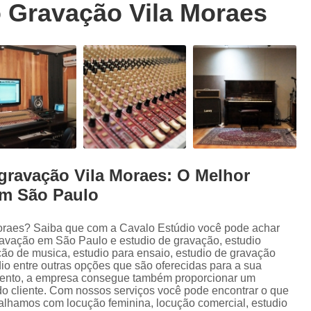
 Gravação Vila Moraes
Trilhas Sonoras para Filmes em Estudio 
Estúdio de Ensaio de Música
E
Estúdio de Ensaio Musical
Estúdio de G
Estúdio Ensaio de Musicas
Estúdio En
Estúdio para Ensaio de Bandas
Estúdio para Ensaio Musical
Estúdios para Ensaios Musicais d
gravação Vila Moraes: O Melhor
Sala de Ensaio Musical
Edição de
em São Paulo
Edição de Audiobook
Edição de Pod
Estúdio de Audiobook
Estudio Grava
oraes? Saiba que com a Cavalo Estúdio você pode achar
ravação em São Paulo e estudio de gravação, estudio
Fazer Audiobook
Fazer Podcast
ão de musica, estudio para ensaio, estudio de gravação
io entre outras opções que são oferecidas para a sua
Gravação de áudio
Gravação de Audioboo
mento, a empresa consegue também proporcionar um
do cliente. Com nossos serviços você pode encontrar o que
Gravadora áudio
Gravar Audiobook
balhamos com locução feminina, locução comercial, estudio