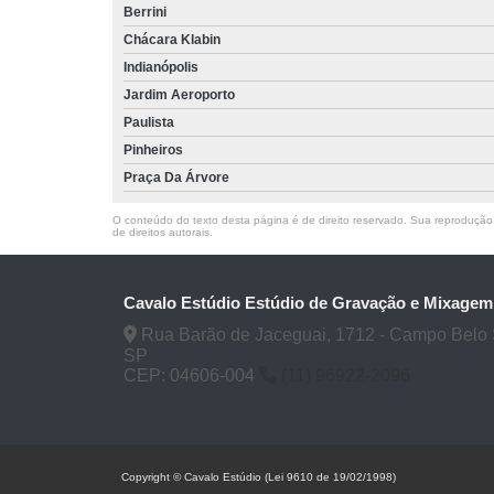
Berrini
Chácara Klabin
Indianópolis
Jardim Aeroporto
Paulista
Pinheiros
Praça Da Árvore
O conteúdo do texto desta página é de direito reservado. Sua reprodução, 
de direitos autorais
.
Cavalo Estúdio Estúdio de Gravação e Mixagem
Rua Barão de Jaceguai, 1712 - Campo Belo 
SP
CEP: 04606-004
(11) 96922-2096
Copyright © Cavalo Estúdio (Lei 9610 de 19/02/1998)