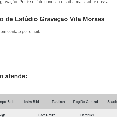
 gravação. Por isso, fale conosco e saiba mais sobre nossa
Locução de Rádio
Locução em Off
L
Locução para Propaganda
Locuçã
o de Estúdio Gravação Vila Moraes
Locução Publicitária
Locução Rádio
Se
Mixagem de áudio
Mixagem de Músic
 em contato por email.
Mixagem Studio
áudio Produtora
Produtora áudio
Produtora de 
Produtora de áudio Locução
Produtora de áudio Spot Comercial
Produtor
o atende:
mpo Belo
Itaim Bibi
Paulista
Região Central
Saúd
xiga
Bom Retiro
Cambuci