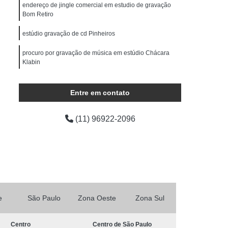
ocução Feminina
Locução para Comercial
endereço de jingle comercial em estudio de gravação
Bom Retiro
o Profissional
Locução Promocional
estúdio gravação de cd Pinheiros
rviço de Locução
Fazer Mixagem de Músicas
procuro por gravação de música em estúdio Chácara
as
Mixagem de Som
Mixagem de Voz
Klabin
Produção áudio
Produção de áudio
estúdios para gravações Jockey Club
áudio
Produtora de áudio Estudio
Entre em contato
Produtora de áudio Publicidade
(11) 96922-2096
Produtora de Som
Produtora Som
as de áudio
e
São Paulo
Zona Oeste
Zona Sul
Centro
Centro de São Paulo