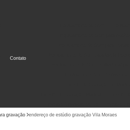
o
Equipamento de Som
Equipam
Equipamento de Som para Auditó
Equipamento de Som para Festas
Equipamento de Som para Igreja Pequ
a
Contato
Equipamento de Som Profissional para
e
Equipamento Som Profissional
Estúdio de Gravação de Músic
Estúdio de Gravação Musical
Estúdio d
Estúdio Gravação de Cd
Estúdio Gr
e
Gravação de Cd em Estúdio
Gravação d
ara gravação
endereço de estúdio gravação Vila Moraes
Jingle Comercial e