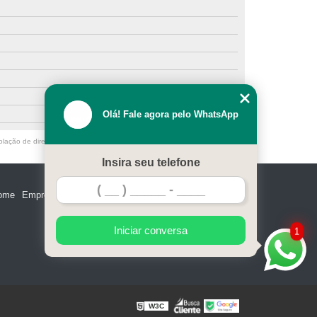
Olá! Fale agora pelo WhatsApp
olação de direito autoral – artigo 184 do Código Penal –
Lei 9610/98 - Lei
Insira seu telefone
ome
Empresa
Missão
Serviços
Contato
Mapa do site
Iniciar conversa
1
W3C