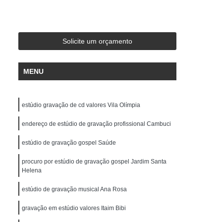
de Gravação
Ensaio em Estúdio de Música
stúdio de Ensaio e Gravação Musical
ravação Ensaio
Estúdio Ensaio de Bandas
Solicite um orçamento
saio Musical
Estúdio Ensaios Gravações
MENU
Estúdio para Ensaio de Música
Estúdios de Ensaios Musicais
estúdio gravação de cd valores Vila Olímpia
e Banda
Sala Acústica para Ensaio
 Audio
endereço de estúdio de gravação profissional Cambuci
Edição de Audio para Podcast
cast
Estúdio áudio
Estúdio de áudio
estúdio de gravação gospel Saúde
ção áudio
Estúdio para Gravar Podcast
procuro por estúdio de gravação gospel Jardim Santa
Helena
Gravação áudio
Gravação Audiobook
estúdio de gravação musical Ana Rosa
k
Gravação de Podcast
Gravação Podcast
Estúdio de Locução
gravação em estúdio valores Itaim Bibi
Locução Comercial