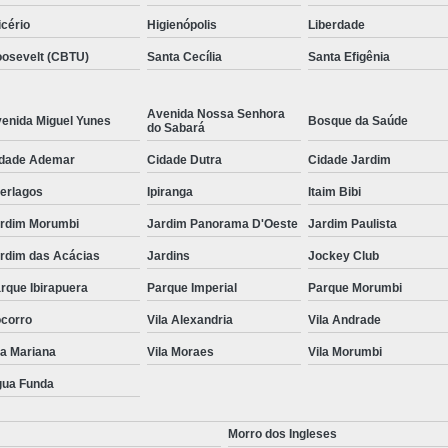
icério
Higienópolis
Liberdade
osevelt (CBTU)
Santa Cecília
Santa Efigênia
Avenida Nossa Senhora
enida Miguel Yunes
Bosque da Saúde
do Sabará
dade Ademar
Cidade Dutra
Cidade Jardim
terlagos
Ipiranga
Itaim Bibi
rdim Morumbi
Jardim Panorama D'Oeste
Jardim Paulista
rdim das Acácias
Jardins
Jockey Club
rque Ibirapuera
Parque Imperial
Parque Morumbi
corro
Vila Alexandria
Vila Andrade
la Mariana
Vila Moraes
Vila Morumbi
ua Funda
Morro dos Ingleses