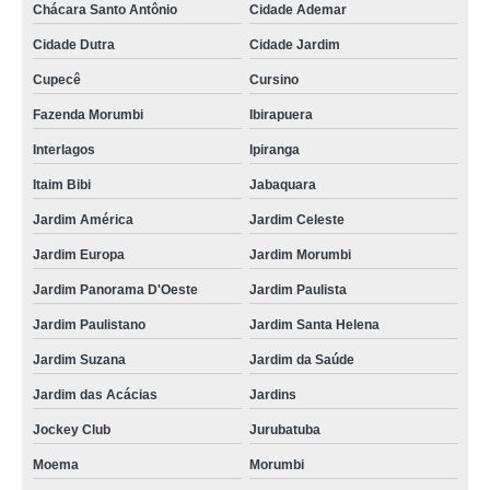
Chácara Santo Antônio
Cidade Ademar
Cidade Dutra
Cidade Jardim
Cupecê
Cursino
Fazenda Morumbi
Ibirapuera
Interlagos
Ipiranga
Itaim Bibi
Jabaquara
Jardim América
Jardim Celeste
Jardim Europa
Jardim Morumbi
Jardim Panorama D'Oeste
Jardim Paulista
Jardim Paulistano
Jardim Santa Helena
Jardim Suzana
Jardim da Saúde
Jardim das Acácias
Jardins
Jockey Club
Jurubatuba
Moema
Morumbi