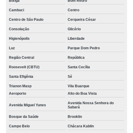
Bixiga
Bom Retiro
Cambuci
Centro
Centro de São Paulo
Cerqueira César
Consolação
Glicério
Higienópolis
Liberdade
Luz
Parque Dom Pedro
Região Central
República
Roosevelt (CBTU)
Santa Cecília
Santa Efigênia
Sé
Trianon Masp
Vila Buarque
Aeroporto
Alto do Boa Vista
Avenida Nossa Senhora do
Avenida Miguel Yunes
Sabará
Bosque da Saúde
Brooklin
Campo Belo
Chácara Kablin