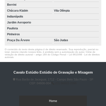
Berrini
Chácara Klabin
Vila Olímpia
Indianópolis
Jardim Aeroporto
Paulista
Pinheiros
Praça Da Árvore
São Judas
O conteúdo do texto desta página é de direito reservado. Sua reprodução, parcial ou
total, mesmo citando nossos links, é proibida sem a autorização do autor. Crime de
violação de direito autoral – artigo 184 do Código Penal –
Lei 9610/98 - Lei de direitos
autorais
.
Cavalo Estúdio Estúdio de Gravação e Mixagem
Rua Barão de Jaceguai, 1712 - Campo Belo São Paulo - SP
CEP: 04606-004
(11) 96922-2096
Home