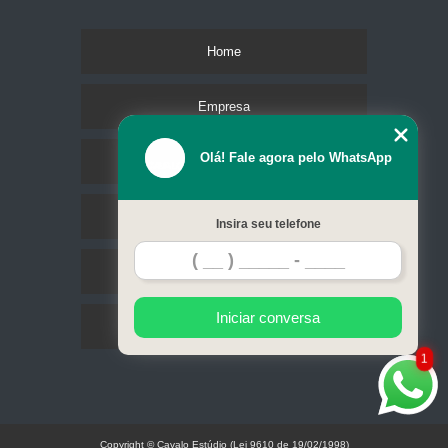
Home
Empresa
Olá! Fale agora pelo WhatsApp
Missão
Serviços
Insira seu telefone
Contato
Iniciar conversa
Mapa do site
1
Copyright © Cavalo Estúdio (Lei 9610 de 19/02/1998)