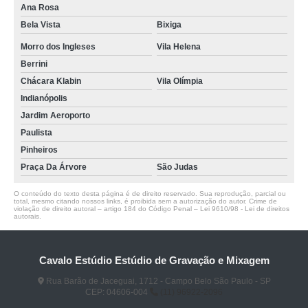
Ana Rosa
Bela Vista
Bixiga
Morro dos Ingleses
Vila Helena
Berrini
Chácara Klabin
Vila Olímpia
Indianópolis
Jardim Aeroporto
Paulista
Pinheiros
Praça Da Árvore
São Judas
O conteúdo do texto desta página é de direito reservado. Sua reprodução, parcial ou
total, mesmo citando nossos links, é proibida sem a autorização do autor. Crime de
violação de direito autoral – artigo 184 do Código Penal –
Lei 9610/98 - Lei de direitos
autorais
.
Cavalo Estúdio Estúdio de Gravação e Mixagem
Rua Barão de Jaceguai, 1712 - Campo Belo São Paulo - SP
CEP: 04606-004
(11) 96922-2096