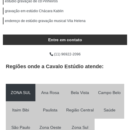
estúdio gravação de cd Pinheiros
gravação em estúdio Chácara Kablin
endereço de estúdio gravação musical Vila Helena
Entre em contato
(11) 96922-2096
Regiões onde a Cavalo Estúdio atende:
ZONA SUL
Ana Rosa
Bela Vista
Campo Belo
Itaim Bibi
Paulista
Região Central
Saúde
São Paulo
Zona Oeste
Zona Sul