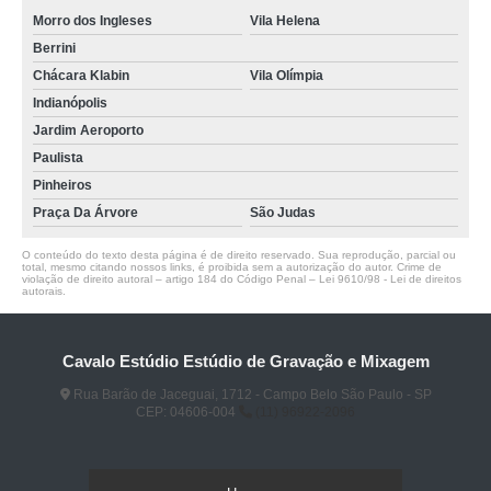
Morro dos Ingleses
Vila Helena
Berrini
Chácara Klabin
Vila Olímpia
Indianópolis
Jardim Aeroporto
Paulista
Pinheiros
Praça Da Árvore
São Judas
O conteúdo do texto desta página é de direito reservado. Sua reprodução, parcial ou
total, mesmo citando nossos links, é proibida sem a autorização do autor. Crime de
violação de direito autoral – artigo 184 do Código Penal –
Lei 9610/98 - Lei de direitos
autorais
.
Cavalo Estúdio Estúdio de Gravação e Mixagem
Rua Barão de Jaceguai, 1712 - Campo Belo São Paulo - SP
CEP: 04606-004
(11) 96922-2096