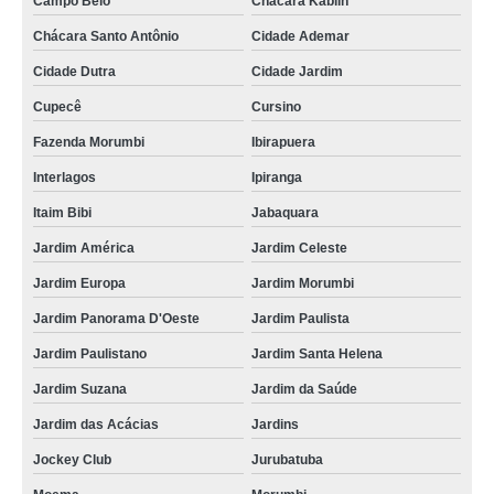
Campo Belo
Chácara Kablin
Chácara Santo Antônio
Cidade Ademar
Cidade Dutra
Cidade Jardim
Cupecê
Cursino
Fazenda Morumbi
Ibirapuera
Interlagos
Ipiranga
Itaim Bibi
Jabaquara
Jardim América
Jardim Celeste
Jardim Europa
Jardim Morumbi
Jardim Panorama D'Oeste
Jardim Paulista
Jardim Paulistano
Jardim Santa Helena
Jardim Suzana
Jardim da Saúde
Jardim das Acácias
Jardins
Jockey Club
Jurubatuba