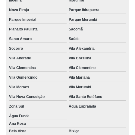
Moema
Morumbi
Nova Piraju
Parque Ibirapuera
Parque Imperial
Parque Morumbi
Planalto Paulista
Sacomã
Santo Amaro
Saúde
Socorro
Vila Alexandria
Vila Andrade
Vila Brasilina
Vila Clementina
Vila Clementino
Vila Gumercindo
Vila Mariana
Vila Moraes
Vila Morumbi
Vila Nova Conceição
Vila Santo Estéfano
Zona Sul
Água Espraiada
Água Funda
Ana Rosa
Bela Vista
Bixiga