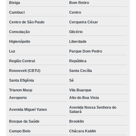
Bixiga
Bom Retiro
Cambuci
Centro
Centro de São Paulo
Cerqueira César
Consolação
Glicério
Higienópolis
Liberdade
Luz
Parque Dom Pedro
Região Central
República
Roosevelt (CBTU)
Santa Cecília
Santa Efigênia
Sé
Trianon Masp
Vila Buarque
Aeroporto
Alto do Boa Vista
Avenida Nossa Senhora do
Avenida Miguel Yunes
Sabará
Bosque da Saúde
Brooklin
Campo Belo
Chácara Kablin