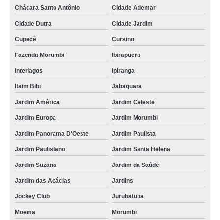
Chácara Santo Antônio
Cidade Ademar
Cidade Dutra
Cidade Jardim
Cupecê
Cursino
Fazenda Morumbi
Ibirapuera
Interlagos
Ipiranga
Itaim Bibi
Jabaquara
Jardim América
Jardim Celeste
Jardim Europa
Jardim Morumbi
Jardim Panorama D'Oeste
Jardim Paulista
Jardim Paulistano
Jardim Santa Helena
Jardim Suzana
Jardim da Saúde
Jardim das Acácias
Jardins
Jockey Club
Jurubatuba
Moema
Morumbi