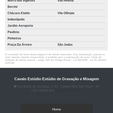
Morro dos Ingleses
Vila Helena
Berrini
Chácara Klabin
Vila Olímpia
Indianópolis
Jardim Aeroporto
Paulista
Pinheiros
Praça Da Árvore
São Judas
O conteúdo do texto desta página é de direito reservado. Sua reprodução, parcial ou
total, mesmo citando nossos links, é proibida sem a autorização do autor. Crime de
violação de direito autoral – artigo 184 do Código Penal –
Lei 9610/98 - Lei de direitos
autorais
.
Cavalo Estúdio Estúdio de Gravação e Mixagem
Rua Barão de Jaceguai, 1712 - Campo Belo São Paulo - SP
CEP: 04606-004
(11) 96922-2096
Home