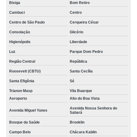
Bixiga
Bom Retiro
Cambuci
Centro
Centro de São Paulo
Cerqueira César
Consolação
Glicério
Higienópolis
Liberdade
Luz
Parque Dom Pedro
Região Central
República
Roosevelt (CBTU)
Santa Cecília
Santa Efigênia
Sé
Trianon Masp
Vila Buarque
Aeroporto
Alto do Boa Vista
Avenida Nossa Senhora do
Avenida Miguel Yunes
Sabará
Bosque da Saúde
Brooklin
Campo Belo
Chácara Kablin