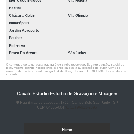
Morro dos Ingleses
Vila Helena
Berrini
Chácara Klabin
Vila Olímpia
Indianópolis
Jardim Aeroporto
Paulista
Pinheiros
Praça Da Árvore
São Judas
O conteúdo do texto desta página é de direito reservado. Sua reprodução, parcial ou
total, mesmo citando nossos links, é proibida sem a autorização do autor. Crime de
violação de direito autoral – artigo 184 do Código Penal –
Lei 9610/98 - Lei de direitos
autorais
.
Cavalo Estúdio Estúdio de Gravação e Mixagem
Rua Barão de Jaceguai, 1712 - Campo Belo São Paulo - SP
CEP: 04606-004
(11) 96922-2096
Home