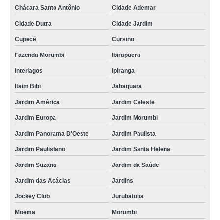
Chácara Santo Antônio
Cidade Ademar
Cidade Dutra
Cidade Jardim
Cupecê
Cursino
Fazenda Morumbi
Ibirapuera
Interlagos
Ipiranga
Itaim Bibi
Jabaquara
Jardim América
Jardim Celeste
Jardim Europa
Jardim Morumbi
Jardim Panorama D'Oeste
Jardim Paulista
Jardim Paulistano
Jardim Santa Helena
Jardim Suzana
Jardim da Saúde
Jardim das Acácias
Jardins
Jockey Club
Jurubatuba
Moema
Morumbi