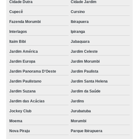
Cidade Dutra
Cidade Jardim
Cupecê
Cursino
Fazenda Morumbi
Ibirapuera
Interlagos
Ipiranga
Itaim Bibi
Jabaquara
Jardim América
Jardim Celeste
Jardim Europa
Jardim Morumbi
Jardim Panorama D'Oeste
Jardim Paulista
Jardim Paulistano
Jardim Santa Helena
Jardim Suzana
Jardim da Saúde
Jardim das Acácias
Jardins
Jockey Club
Jurubatuba
Moema
Morumbi
Nova Piraju
Parque Ibirapuera