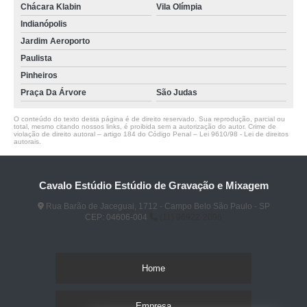
Chácara Klabin
Vila Olímpia
Indianópolis
Jardim Aeroporto
Paulista
Pinheiros
Praça Da Árvore
São Judas
O conteúdo do texto desta página é de direito reservado. Sua reprodução, parcial ou
total, mesmo citando nossos links, é proibida sem a autorização do autor. Crime de
violação de direito autoral – artigo 184 do Código Penal –
Lei 9610/98 - Lei de direitos
autorais
.
Cavalo Estúdio Estúdio de Gravação e Mixagem
Rua Barão de Jaceguai, 1712 - Campo Belo São Paulo - SP
CEP: 04606-004
(11) 96922-2096
Home
Empresa